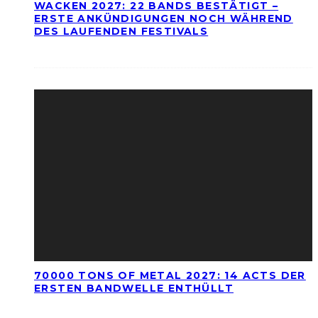
WACKEN 2027: 22 BANDS BESTÄTIGT –
ERSTE ANKÜNDIGUNGEN NOCH WÄHREND
DES LAUFENDEN FESTIVALS
70000 TONS OF METAL 2027: 14 ACTS DER
ERSTEN BANDWELLE ENTHÜLLT