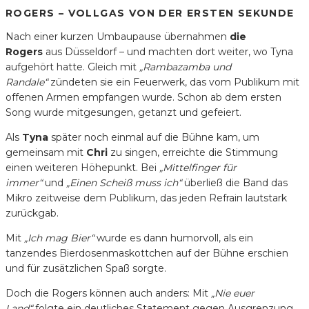
ROGERS – VOLLGAS VON DER ERSTEN SEKUNDE
Nach einer kurzen Umbaupause übernahmen
die
Rogers
aus Düsseldorf – und machten dort weiter, wo Tyna
aufgehört hatte. Gleich mit
„Rambazamba und
Randale“
zündeten sie ein Feuerwerk, das vom Publikum mit
offenen Armen empfangen wurde. Schon ab dem ersten
Song wurde mitgesungen, getanzt und gefeiert.
Als
Tyna
später noch einmal auf die Bühne kam, um
gemeinsam mit
Chri
zu singen, erreichte die Stimmung
einen weiteren Höhepunkt. Bei
„Mittelfinger für
immer“
und
„Einen Scheiß muss ich“
überließ die Band das
Mikro zeitweise dem Publikum, das jeden Refrain lautstark
zurückgab.
Mit
„Ich mag Bier“
wurde es dann humorvoll, als ein
tanzendes Bierdosenmaskottchen auf der Bühne erschien
und für zusätzlichen Spaß sorgte.
Doch die Rogers können auch anders: Mit
„Nie euer
Land“
folgte ein deutliches Statement gegen Ausgrenzung