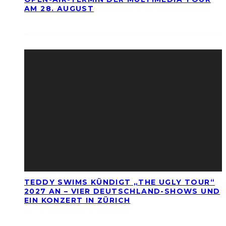
AM 28. AUGUST
TEDDY SWIMS KÜNDIGT „THE UGLY TOUR“
2027 AN – VIER DEUTSCHLAND-SHOWS UND
EIN KONZERT IN ZÜRICH