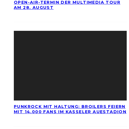
OPEN-AIR-TERMIN DER MULTIMEDIA TOUR
AM 28. AUGUST
PUNKROCK MIT HALTUNG: BROILERS FEIERN
MIT 14.000 FANS IM KASSELER AUESTADION