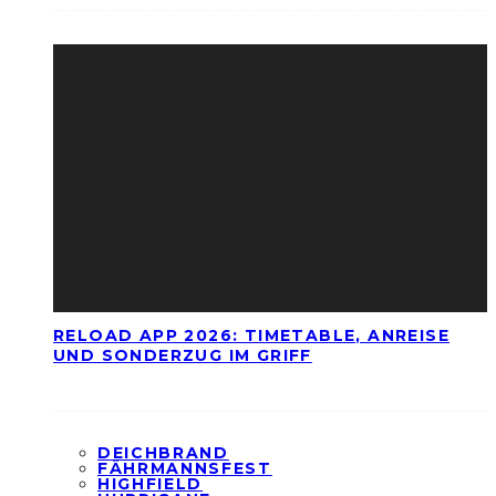
RELOAD APP 2026: TIMETABLE, ANREISE
UND SONDERZUG IM GRIFF
DEICHBRAND
FÄHRMANNSFEST
HIGHFIELD