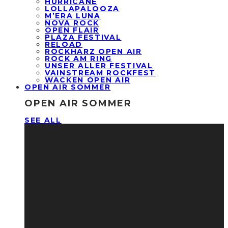
HURRICANE
LOLLAPALOOZA
M’ERA LUNA
NOVA ROCK
OPEN FLAIR
PLAZA FESTIVAL
RELOAD
ROCKHARZ OPEN AIR
ROCK AM RING
UNSER ALLER FESTIVAL
VAINSTREAM ROCKFEST
WACKEN OPEN AIR
OPEN AIR SOMMER
OPEN AIR SOMMER
SEE ALL