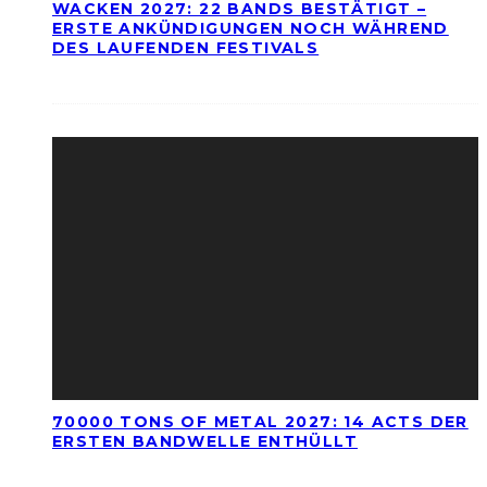
WACKEN 2027: 22 BANDS BESTÄTIGT –
ERSTE ANKÜNDIGUNGEN NOCH WÄHREND
DES LAUFENDEN FESTIVALS
70000 TONS OF METAL 2027: 14 ACTS DER
ERSTEN BANDWELLE ENTHÜLLT