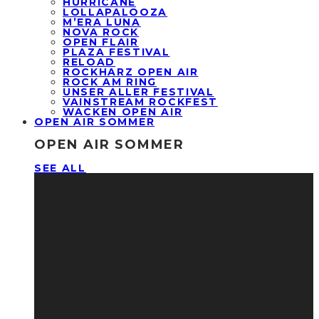
HURRICANE
LOLLAPALOOZA
M’ERA LUNA
NOVA ROCK
OPEN FLAIR
PLAZA FESTIVAL
RELOAD
ROCKHARZ OPEN AIR
ROCK AM RING
UNSER ALLER FESTIVAL
VAINSTREAM ROCKFEST
WACKEN OPEN AIR
OPEN AIR SOMMER
OPEN AIR SOMMER
SEE ALL