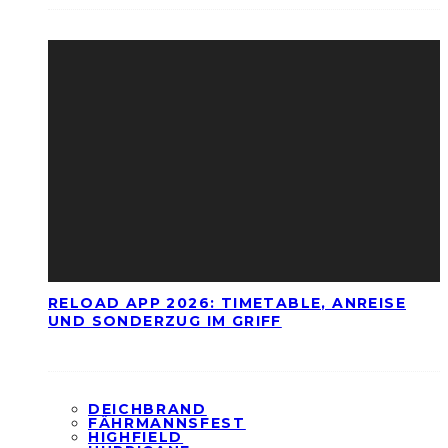
RELOAD APP 2026: TIMETABLE, ANREISE
UND SONDERZUG IM GRIFF
DEICHBRAND
FÄHRMANNSFEST
HIGHFIELD