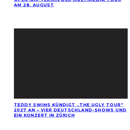
AM 28. AUGUST
TEDDY SWIMS KÜNDIGT „THE UGLY TOUR“
2027 AN – VIER DEUTSCHLAND-SHOWS UND
EIN KONZERT IN ZÜRICH