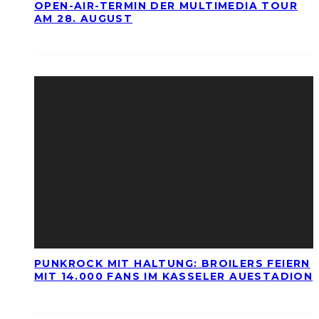
OPEN-AIR-TERMIN DER MULTIMEDIA TOUR
AM 28. AUGUST
PUNKROCK MIT HALTUNG: BROILERS FEIERN
MIT 14.000 FANS IM KASSELER AUESTADION