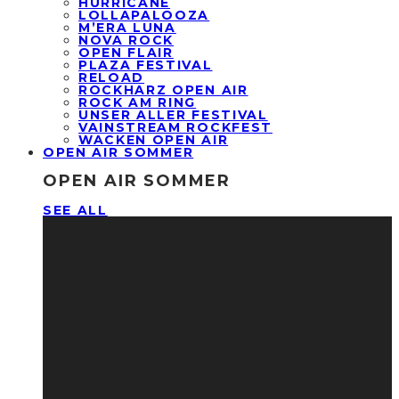
HURRICANE
LOLLAPALOOZA
M’ERA LUNA
NOVA ROCK
OPEN FLAIR
PLAZA FESTIVAL
RELOAD
ROCKHARZ OPEN AIR
ROCK AM RING
UNSER ALLER FESTIVAL
VAINSTREAM ROCKFEST
WACKEN OPEN AIR
OPEN AIR SOMMER
OPEN AIR SOMMER
SEE ALL