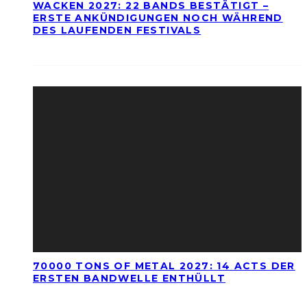
WACKEN 2027: 22 BANDS BESTÄTIGT –
ERSTE ANKÜNDIGUNGEN NOCH WÄHREND
DES LAUFENDEN FESTIVALS
70000 TONS OF METAL 2027: 14 ACTS DER
ERSTEN BANDWELLE ENTHÜLLT