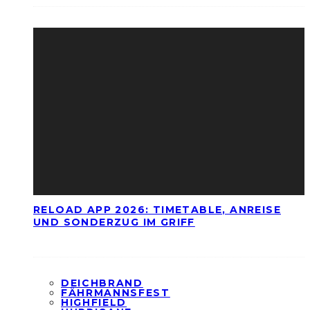
RELOAD APP 2026: TIMETABLE, ANREISE
UND SONDERZUG IM GRIFF
DEICHBRAND
FÄHRMANNSFEST
HIGHFIELD