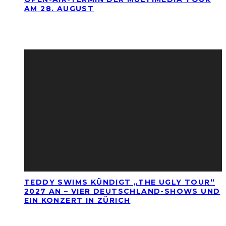
AM 28. AUGUST
TEDDY SWIMS KÜNDIGT „THE UGLY TOUR“
2027 AN – VIER DEUTSCHLAND-SHOWS UND
EIN KONZERT IN ZÜRICH