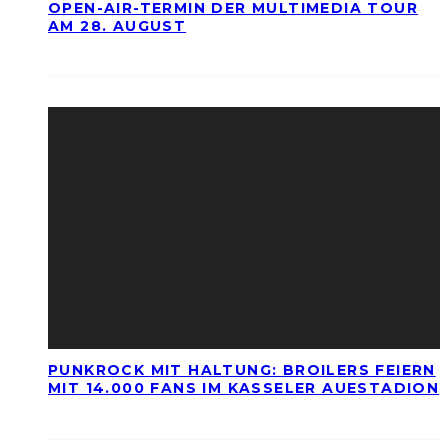
OPEN-AIR-TERMIN DER MULTIMEDIA TOUR
AM 28. AUGUST
PUNKROCK MIT HALTUNG: BROILERS FEIERN
MIT 14.000 FANS IM KASSELER AUESTADION