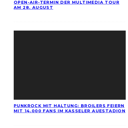
OPEN-AIR-TERMIN DER MULTIMEDIA TOUR
AM 28. AUGUST
PUNKROCK MIT HALTUNG: BROILERS FEIERN
MIT 14.000 FANS IM KASSELER AUESTADION