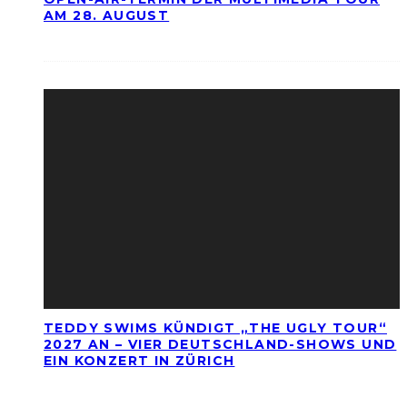
AM 28. AUGUST
TEDDY SWIMS KÜNDIGT „THE UGLY TOUR“
2027 AN – VIER DEUTSCHLAND-SHOWS UND
EIN KONZERT IN ZÜRICH