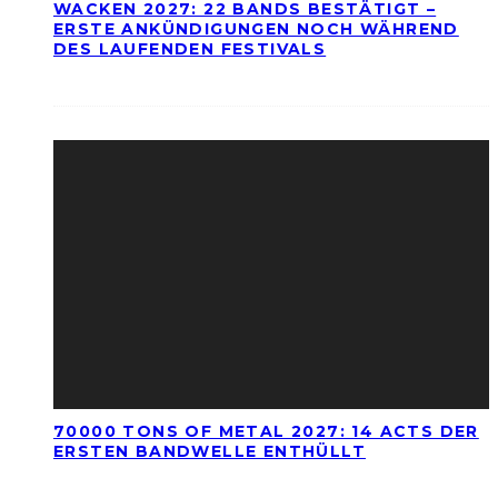
WACKEN 2027: 22 BANDS BESTÄTIGT –
ERSTE ANKÜNDIGUNGEN NOCH WÄHREND
DES LAUFENDEN FESTIVALS
70000 TONS OF METAL 2027: 14 ACTS DER
ERSTEN BANDWELLE ENTHÜLLT