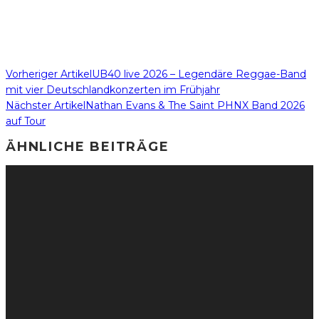
Vorheriger Artikel
UB40 live 2026 – Legendäre Reggae-Band
mit vier Deutschlandkonzerten im Frühjahr
Nächster Artikel
Nathan Evans & The Saint PHNX Band 2026
auf Tour
ÄHNLICHE BEITRÄGE