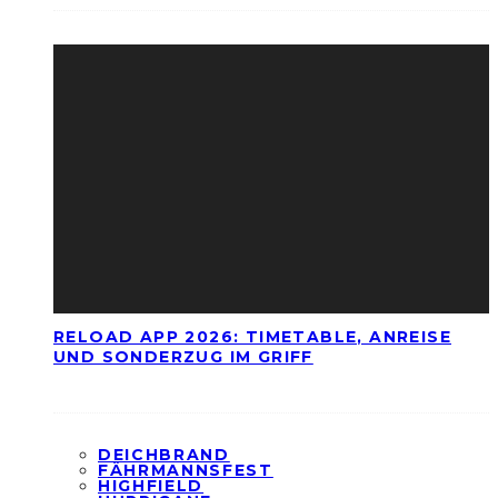
RELOAD APP 2026: TIMETABLE, ANREISE
UND SONDERZUG IM GRIFF
DEICHBRAND
FÄHRMANNSFEST
HIGHFIELD