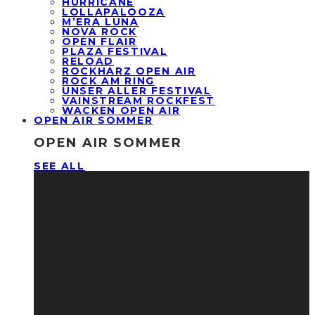
HURRICANE
LOLLAPALOOZA
M’ERA LUNA
NOVA ROCK
OPEN FLAIR
PLAZA FESTIVAL
RELOAD
ROCKHARZ OPEN AIR
ROCK AM RING
UNSER ALLER FESTIVAL
VAINSTREAM ROCKFEST
WACKEN OPEN AIR
OPEN AIR SOMMER
OPEN AIR SOMMER
SEE ALL