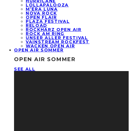
HURRICANE
LOLLAPALOOZA
M’ERA LUNA
NOVA ROCK
OPEN FLAIR
PLAZA FESTIVAL
RELOAD
ROCKHARZ OPEN AIR
ROCK AM RING
UNSER ALLER FESTIVAL
VAINSTREAM ROCKFEST
WACKEN OPEN AIR
OPEN AIR SOMMER
OPEN AIR SOMMER
SEE ALL