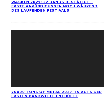
WACKEN 2027: 22 BANDS BESTÄTIGT –
ERSTE ANKÜNDIGUNGEN NOCH WÄHREND
DES LAUFENDEN FESTIVALS
70000 TONS OF METAL 2027: 14 ACTS DER
ERSTEN BANDWELLE ENTHÜLLT