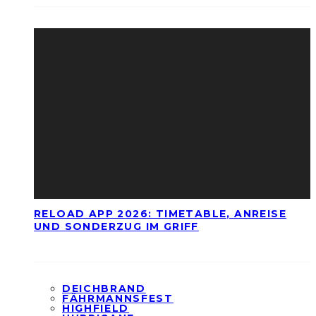
RELOAD APP 2026: TIMETABLE, ANREISE
UND SONDERZUG IM GRIFF
DEICHBRAND
FÄHRMANNSFEST
HIGHFIELD