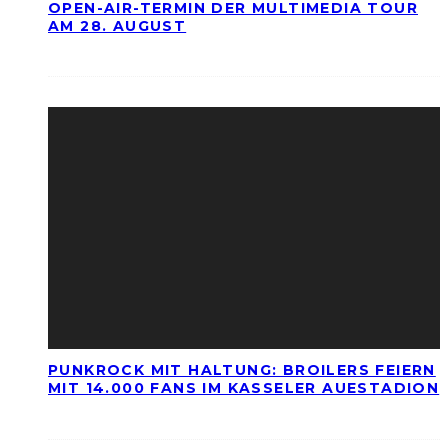
OPEN-AIR-TERMIN DER MULTIMEDIA TOUR
AM 28. AUGUST
PUNKROCK MIT HALTUNG: BROILERS FEIERN
MIT 14.000 FANS IM KASSELER AUESTADION