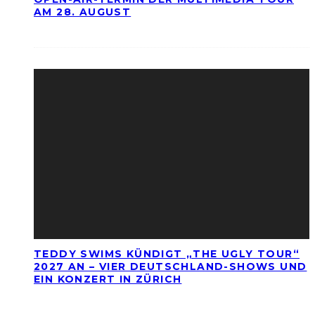
AM 28. AUGUST
TEDDY SWIMS KÜNDIGT „THE UGLY TOUR“
2027 AN – VIER DEUTSCHLAND-SHOWS UND
EIN KONZERT IN ZÜRICH