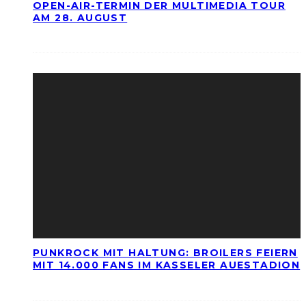
OPEN-AIR-TERMIN DER MULTIMEDIA TOUR
AM 28. AUGUST
PUNKROCK MIT HALTUNG: BROILERS FEIERN
MIT 14.000 FANS IM KASSELER AUESTADION