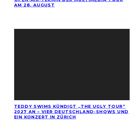
AM 28. AUGUST
TEDDY SWIMS KÜNDIGT „THE UGLY TOUR“
2027 AN – VIER DEUTSCHLAND-SHOWS UND
EIN KONZERT IN ZÜRICH