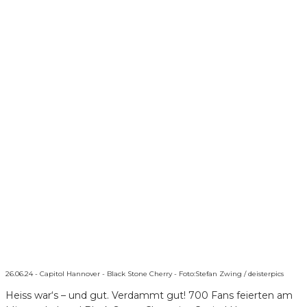
26.06.24 - Capitol Hannover - Black Stone Cherry - Foto:Stefan Zwing / deisterpics
Heiss war‘s – und gut. Verdammt gut! 700 Fans feierten am