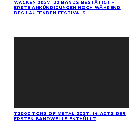
WACKEN 2027: 22 BANDS BESTÄTIGT –
ERSTE ANKÜNDIGUNGEN NOCH WÄHREND
DES LAUFENDEN FESTIVALS
70000 TONS OF METAL 2027: 14 ACTS DER
ERSTEN BANDWELLE ENTHÜLLT