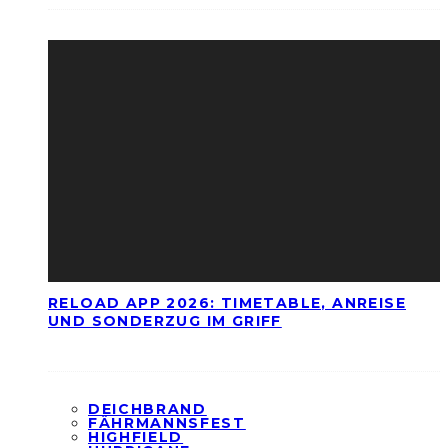
RELOAD APP 2026: TIMETABLE, ANREISE
UND SONDERZUG IM GRIFF
DEICHBRAND
FÄHRMANNSFEST
HIGHFIELD