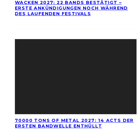
WACKEN 2027: 22 BANDS BESTÄTIGT –
ERSTE ANKÜNDIGUNGEN NOCH WÄHREND
DES LAUFENDEN FESTIVALS
70000 TONS OF METAL 2027: 14 ACTS DER
ERSTEN BANDWELLE ENTHÜLLT