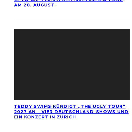
AM 28. AUGUST
TEDDY SWIMS KÜNDIGT „THE UGLY TOUR“
2027 AN – VIER DEUTSCHLAND-SHOWS UND
EIN KONZERT IN ZÜRICH