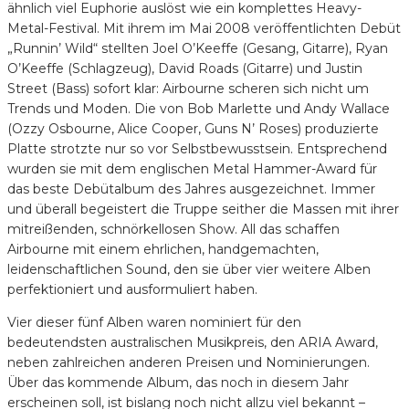
ähnlich viel Euphorie auslöst wie ein komplettes Heavy-
Metal-Festival. Mit ihrem im Mai 2008 veröffentlichten Debüt
„Runnin’ Wild“ stellten Joel O’Keeffe (Gesang, Gitarre), Ryan
O’Keeffe (Schlagzeug), David Roads (Gitarre) und Justin
Street (Bass) sofort klar: Airbourne scheren sich nicht um
Trends und Moden. Die von Bob Marlette und Andy Wallace
(Ozzy Osbourne, Alice Cooper, Guns N’ Roses) produzierte
Platte strotzte nur so vor Selbstbewusstsein. Entsprechend
wurden sie mit dem englischen Metal Hammer-Award für
das beste Debütalbum des Jahres ausgezeichnet. Immer
und überall begeistert die Truppe seither die Massen mit ihrer
mitreißenden, schnörkellosen Show. All das schaffen
Airbourne mit einem ehrlichen, handgemachten,
leidenschaftlichen Sound, den sie über vier weitere Alben
perfektioniert und ausformuliert haben.
Vier dieser fünf Alben waren nominiert für den
bedeutendsten australischen Musikpreis, den ARIA Award,
neben zahlreichen anderen Preisen und Nominierungen.
Über das kommende Album, das noch in diesem Jahr
erscheinen soll, ist bislang noch nicht allzu viel bekannt –