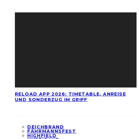
RELOAD APP 2026: TIMETABLE, ANREISE
UND SONDERZUG IM GRIFF
DEICHBRAND
FÄHRMANNSFEST
HIGHFIELD