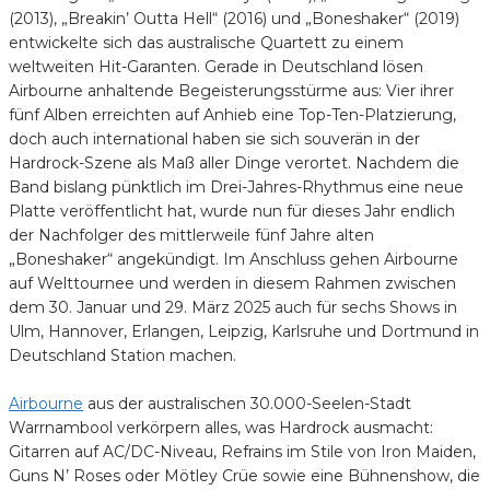
(2013), „Breakin’ Outta Hell“ (2016) und „Boneshaker“ (2019)
entwickelte sich das australische Quartett zu einem
weltweiten Hit-Garanten. Gerade in Deutschland lösen
Airbourne anhaltende Begeisterungsstürme aus: Vier ihrer
fünf Alben erreichten auf Anhieb eine Top-Ten-Platzierung,
doch auch international haben sie sich souverän in der
Hardrock-Szene als Maß aller Dinge verortet. Nachdem die
Band bislang pünktlich im Drei-Jahres-Rhythmus eine neue
Platte veröffentlicht hat, wurde nun für dieses Jahr endlich
der Nachfolger des mittlerweile fünf Jahre alten
„Boneshaker“ angekündigt. Im Anschluss gehen Airbourne
auf Welttournee und werden in diesem Rahmen zwischen
dem 30. Januar und 29. März 2025 auch für sechs Shows in
Ulm, Hannover, Erlangen, Leipzig, Karlsruhe und Dortmund in
Deutschland Station machen.
Airbourne
aus der australischen 30.000-Seelen-Stadt
Warrnambool verkörpern alles, was Hardrock ausmacht:
Gitarren auf AC/DC-Niveau, Refrains im Stile von Iron Maiden,
Guns N’ Roses oder Mötley Crüe sowie eine Bühnenshow, die