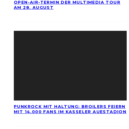
OPEN-AIR-TERMIN DER MULTIMEDIA TOUR
AM 28. AUGUST
PUNKROCK MIT HALTUNG: BROILERS FEIERN
MIT 14.000 FANS IM KASSELER AUESTADION