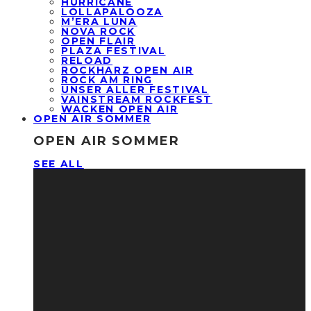
HURRICANE
LOLLAPALOOZA
M’ERA LUNA
NOVA ROCK
OPEN FLAIR
PLAZA FESTIVAL
RELOAD
ROCKHARZ OPEN AIR
ROCK AM RING
UNSER ALLER FESTIVAL
VAINSTREAM ROCKFEST
WACKEN OPEN AIR
OPEN AIR SOMMER
OPEN AIR SOMMER
SEE ALL