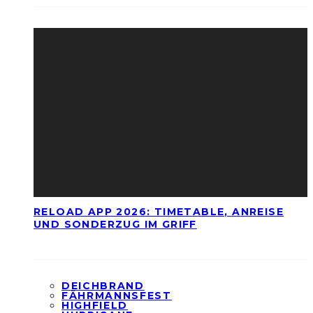
RELOAD APP 2026: TIMETABLE, ANREISE
UND SONDERZUG IM GRIFF
DEICHBRAND
FÄHRMANNSFEST
HIGHFIELD