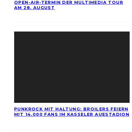
OPEN-AIR-TERMIN DER MULTIMEDIA TOUR
AM 28. AUGUST
PUNKROCK MIT HALTUNG: BROILERS FEIERN
MIT 14.000 FANS IM KASSELER AUESTADION