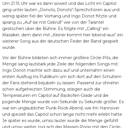
Um 21:15 Uhr war es dann soweit und das Licht im Capitol
ging unter lauten „Donots, Donots“-Sprechchören aus und
wenig später fiel der Vorhang und Ingo Donot flitzte und
sprang zu „Auf sie mit Gebrüll“ wie von der Tarantel
gestochen über die Bühne. Es folgte mit „Calling“ ein
Klassiker, dem dann mit „Keiner kommt hier lebend raus“ ein
weiterer Song aus der deutschen Feder der Band gespielt
wurde.
Vor der Bühne bildeten sich immer größere Circle-Pits, die
Menge sang lautstark jede Zeile der folgenden Songs mit.
Ingo Donot machte sich dazu auf und unternahm einen
ersten Ausflug ins Publikum um sich dort auf den Schultern
der Fans stehend bejubeln zu lassen. Passend zur ohnehin
schon aufgeheizten Stimmung, stiegen auch die
Temperaturen im Capitol auf Backofen-Grade und die
pogende Menge wurde von Sekunde zu Sekunde größer. Es
war ein unglaublicher Punk-Rock-Abend, wie ihn Hannover
und speziell das Capitol schon lange nicht mehr erlebt hatte.
Je später es wurde, umso lauter wurde die Menge gefühlt
und umso weiter zog sich das Massen-Pogo mit den Circle-