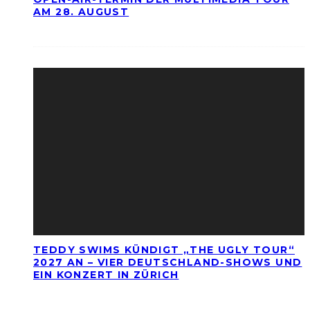
AM 28. AUGUST
TEDDY SWIMS KÜNDIGT „THE UGLY TOUR“
2027 AN – VIER DEUTSCHLAND-SHOWS UND
EIN KONZERT IN ZÜRICH