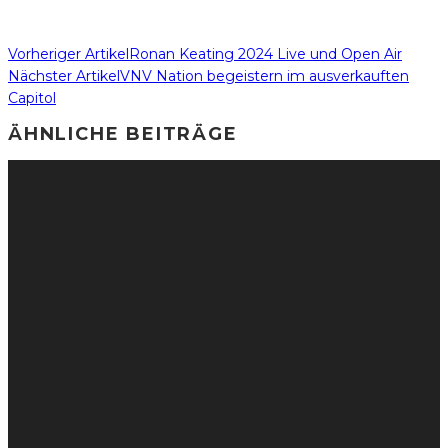
Vorheriger Artikel
Ronan Keating 2024 Live und Open Air
Nächster Artikel
VNV Nation begeistern im ausverkauften
Capitol
ÄHNLICHE BEITRÄGE