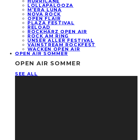
HURRICANE
LOLLAPALOOZA
M’ERA LUNA
NOVA ROCK
OPEN FLAIR
PLAZA FESTIVAL
RELOAD
ROCKHARZ OPEN AIR
ROCK AM RING
UNSER ALLER FESTIVAL
VAINSTREAM ROCKFEST
WACKEN OPEN AIR
OPEN AIR SOMMER
OPEN AIR SOMMER
SEE ALL