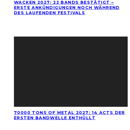
WACKEN 2027: 22 BANDS BESTÄTIGT –
ERSTE ANKÜNDIGUNGEN NOCH WÄHREND
DES LAUFENDEN FESTIVALS
70000 TONS OF METAL 2027: 14 ACTS DER
ERSTEN BANDWELLE ENTHÜLLT