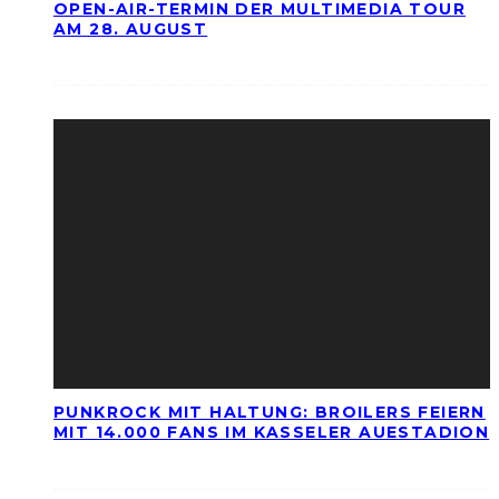
OPEN-AIR-TERMIN DER MULTIMEDIA TOUR
AM 28. AUGUST
PUNKROCK MIT HALTUNG: BROILERS FEIERN
MIT 14.000 FANS IM KASSELER AUESTADION