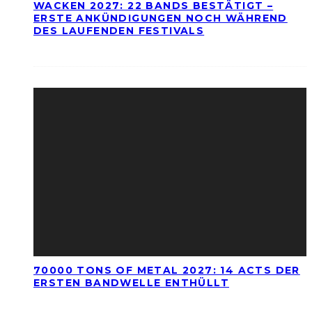
WACKEN 2027: 22 BANDS BESTÄTIGT –
ERSTE ANKÜNDIGUNGEN NOCH WÄHREND
DES LAUFENDEN FESTIVALS
70000 TONS OF METAL 2027: 14 ACTS DER
ERSTEN BANDWELLE ENTHÜLLT