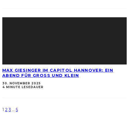
MAX GIESINGER IM CAPITOL HANNOVER: EIN
ABEND FÜR GROSS UND KLEIN
30. NOVEMBER 2025
4 MINUTE LESEDAUER
1
2
3
…
5
Über uns