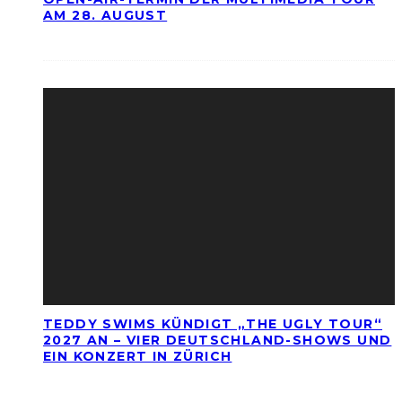
AM 28. AUGUST
TEDDY SWIMS KÜNDIGT „THE UGLY TOUR“
2027 AN – VIER DEUTSCHLAND-SHOWS UND
EIN KONZERT IN ZÜRICH