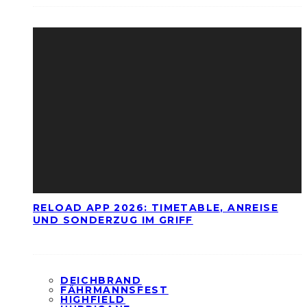
RELOAD APP 2026: TIMETABLE, ANREISE
UND SONDERZUG IM GRIFF
DEICHBRAND
FÄHRMANNSFEST
HIGHFIELD