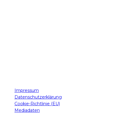
Magazine
für Nähe, Leidenschaft und Begeisterung. Unsere
Leser schätzen uns, weil wir nicht nur informieren, sondern
das Live-Erlebnis in all seiner Intensität erlebbar machen.
Impressum
Datenschutzerklärung
Cookie-Richtlinie (EU)
Mediadaten
© 2014 - 2026
LIVE & LOUD Magazine
Concert- & FestivalNews -since 2014-
Alle Rechte vorbehalten. - All rights reserved.