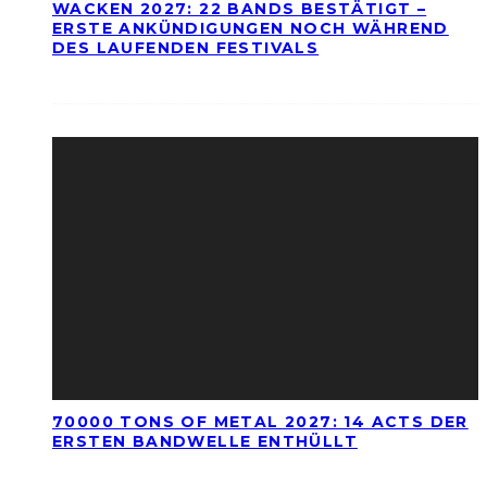
WACKEN 2027: 22 BANDS BESTÄTIGT –
ERSTE ANKÜNDIGUNGEN NOCH WÄHREND
DES LAUFENDEN FESTIVALS
70000 TONS OF METAL 2027: 14 ACTS DER
ERSTEN BANDWELLE ENTHÜLLT