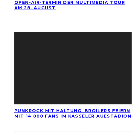
OPEN-AIR-TERMIN DER MULTIMEDIA TOUR
AM 28. AUGUST
PUNKROCK MIT HALTUNG: BROILERS FEIERN
MIT 14.000 FANS IM KASSELER AUESTADION