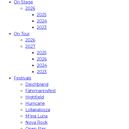
On Stage
2026
2025
2024
2023
On Tour
2026
2027
2025
2026
2024
2023
Festivals
Deichbrand
Fährmannsfest
Highfield
Hurricane
Lollapalooza
M’era Luna
Nova Rock
Open Flair