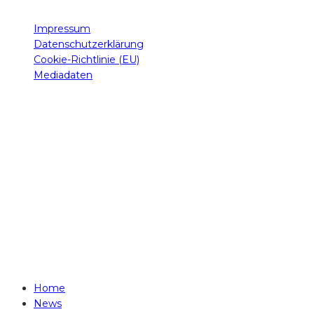
Impressum
Datenschutzerklärung
Cookie-Richtlinie (EU)
Mediadaten
© 2014 - 2026
LIVE & LOUD Magazine
Concert- & FestivalNews -since 2014-
Alle Rechte vorbehalten. - All rights reserved.
PLEASE RESPECT COPYRIGHT!
Home
News