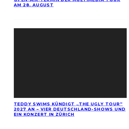
AM 28. AUGUST
TEDDY SWIMS KÜNDIGT „THE UGLY TOUR“
2027 AN – VIER DEUTSCHLAND-SHOWS UND
EIN KONZERT IN ZÜRICH