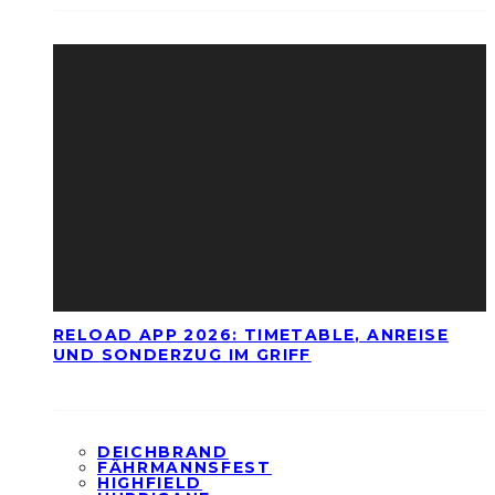
RELOAD APP 2026: TIMETABLE, ANREISE
UND SONDERZUG IM GRIFF
DEICHBRAND
FÄHRMANNSFEST
HIGHFIELD