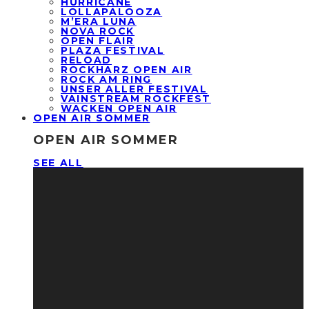
HURRICANE
LOLLAPALOOZA
M’ERA LUNA
NOVA ROCK
OPEN FLAIR
PLAZA FESTIVAL
RELOAD
ROCKHARZ OPEN AIR
ROCK AM RING
UNSER ALLER FESTIVAL
VAINSTREAM ROCKFEST
WACKEN OPEN AIR
OPEN AIR SOMMER
OPEN AIR SOMMER
SEE ALL