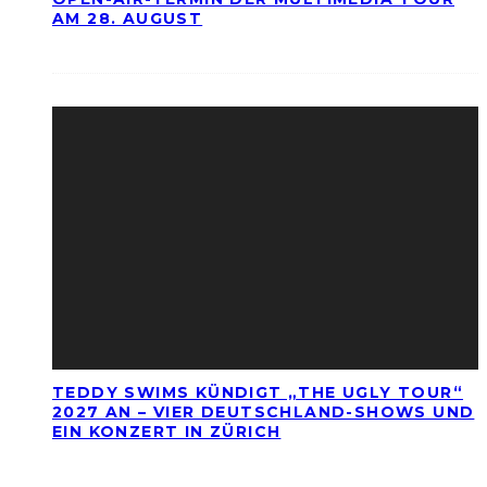
AM 28. AUGUST
TEDDY SWIMS KÜNDIGT „THE UGLY TOUR“
2027 AN – VIER DEUTSCHLAND-SHOWS UND
EIN KONZERT IN ZÜRICH