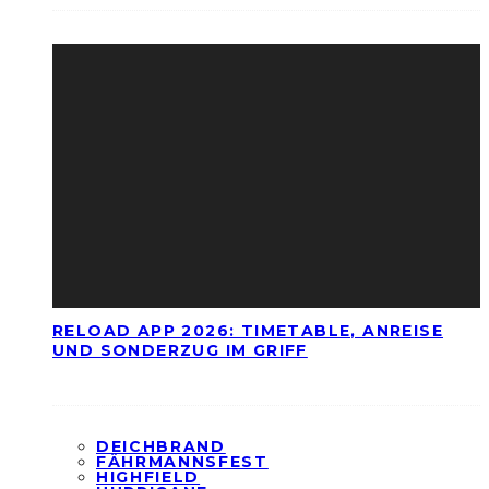
RELOAD APP 2026: TIMETABLE, ANREISE
UND SONDERZUG IM GRIFF
DEICHBRAND
FÄHRMANNSFEST
HIGHFIELD