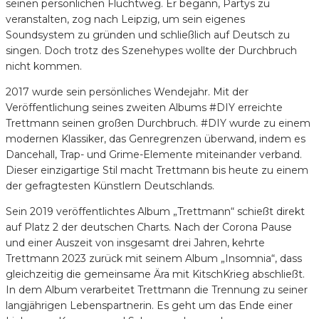
seinen persönlichen Fluchtweg. Er begann, Partys zu
veranstalten, zog nach Leipzig, um sein eigenes
Soundsystem zu gründen und schließlich auf Deutsch zu
singen. Doch trotz des Szenehypes wollte der Durchbruch
nicht kommen.
2017 wurde sein persönliches Wendejahr. Mit der
Veröffentlichung seines zweiten Albums #DIY erreichte
Trettmann seinen großen Durchbruch. #DIY wurde zu einem
modernen Klassiker, das Genregrenzen überwand, indem es
Dancehall, Trap- und Grime-Elemente miteinander verband.
Dieser einzigartige Stil macht Trettmann bis heute zu einem
der gefragtesten Künstlern Deutschlands.
Sein 2019 veröffentlichtes Album „Trettmann“ schießt direkt
auf Platz 2 der deutschen Charts. Nach der Corona Pause
und einer Auszeit von insgesamt drei Jahren, kehrte
Trettmann 2023 zurück mit seinem Album „Insomnia“, dass
gleichzeitig die gemeinsame Ära mit KitschKrieg abschließt.
In dem Album verarbeitet Trettmann die Trennung zu seiner
langjährigen Lebenspartnerin. Es geht um das Ende einer