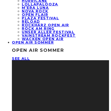
HURRICANE
LOLLAPALOOZA
M’ERA LUNA
NOVA ROCK
OPEN FLAIR
PLAZA FESTIVAL
RELOAD
ROCKHARZ OPEN AIR
ROCK AM RING
UNSER ALLER FESTIVAL
VAINSTREAM ROCKFEST
WACKEN OPEN AIR
OPEN AIR SOMMER
OPEN AIR SOMMER
SEE ALL