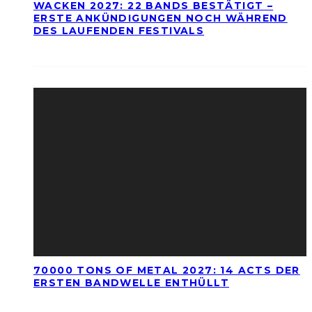
WACKEN 2027: 22 BANDS BESTÄTIGT –
ERSTE ANKÜNDIGUNGEN NOCH WÄHREND
DES LAUFENDEN FESTIVALS
70000 TONS OF METAL 2027: 14 ACTS DER
ERSTEN BANDWELLE ENTHÜLLT