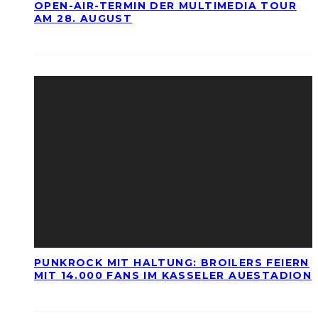
OPEN-AIR-TERMIN DER MULTIMEDIA TOUR
AM 28. AUGUST
PUNKROCK MIT HALTUNG: BROILERS FEIERN
MIT 14.000 FANS IM KASSELER AUESTADION