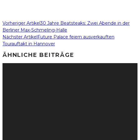
Vorheriger Artikel
30 Jahre Beatsteaks: Zwei Abende in der
Berliner Max-Schmeling-Halle
Nächster Artikel
Future Palace feiern ausverkauften
Tourauftakt in Hannover
ÄHNLICHE BEITRÄGE