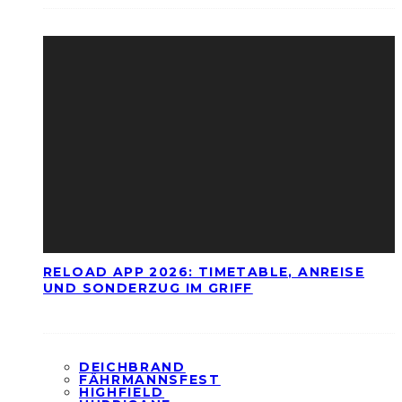
RELOAD APP 2026: TIMETABLE, ANREISE
UND SONDERZUG IM GRIFF
DEICHBRAND
FÄHRMANNSFEST
HIGHFIELD