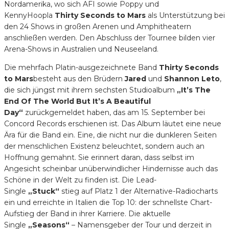
Nordamerika, wo sich AFI sowie Poppy und
KennyHoopla
Thirty Seconds to Mars
als Unterstützung bei
den 24 Shows in großen Arenen und Amphitheatern
anschließen werden. Den Abschluss der Tournee bilden vier
Arena-Shows in Australien und Neuseeland.
Die mehrfach Platin-ausgezeichnete Band
Thirty Seconds
to Mars
besteht aus den Brüdern
Jared
und
Shannon Leto
,
die sich jüngst mit ihrem sechsten Studioalbum
„It’s The
End Of The World But It’s A Beautiful
Day“
zurückgemeldet haben, das am 15. September bei
Concord Records erschienen ist. Das Album läutet eine neue
Ära für die Band ein. Eine, die nicht nur die dunkleren Seiten
der menschlichen Existenz beleuchtet, sondern auch an
Hoffnung gemahnt. Sie erinnert daran, dass selbst im
Angesicht scheinbar unüberwindlicher Hindernisse auch das
Schöne in der Welt zu finden ist. Die Lead-
Single
„Stuck“
stieg auf Platz 1 der Alternative-Radiocharts
ein und erreichte in Italien die Top 10: der schnellste Chart-
Aufstieg der Band in ihrer Karriere. Die aktuelle
Single
„Seasons“
– Namensgeber der Tour und derzeit in