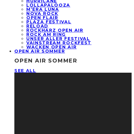
HURRICANE
LOLLAPALOOZA
M’ERA LUNA
NOVA ROCK
OPEN FLAIR
PLAZA FESTIVAL
RELOAD
ROCKHARZ OPEN AIR
ROCK AM RING
UNSER ALLER FESTIVAL
VAINSTREAM ROCKFEST
WACKEN OPEN AIR
OPEN AIR SOMMER
OPEN AIR SOMMER
SEE ALL