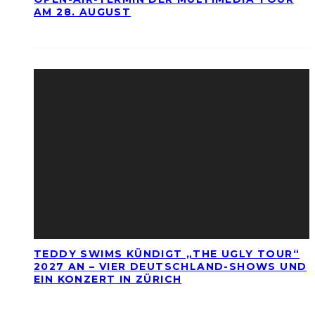
AM 28. AUGUST
TEDDY SWIMS KÜNDIGT „THE UGLY TOUR“
2027 AN – VIER DEUTSCHLAND-SHOWS UND
EIN KONZERT IN ZÜRICH