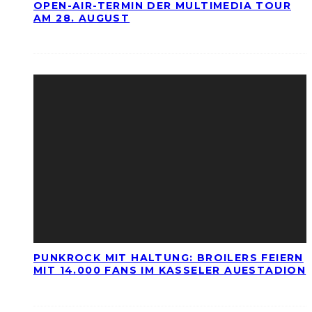
OPEN-AIR-TERMIN DER MULTIMEDIA TOUR
AM 28. AUGUST
PUNKROCK MIT HALTUNG: BROILERS FEIERN
MIT 14.000 FANS IM KASSELER AUESTADION