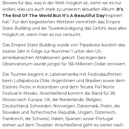
Beweis für das, was in der Welt möglich ist, wenn wir es nur
wollen, was uns auch stark zu unserem aktuellen Album ‚
It’s
The End Of The World But It’s A Beautiful Day‘
inspiriert
hat.“ Für den begeisterten Kletterer vermitteln das Empire
State Building und die Tourankündigung das Gefühl, dass alles
möglich ist, wenn man es nur versucht.
Das Empire State Building wurde von Tripadvisor kürzlich das
zweite Jahr in Folge zur Nummer 1 unter den US-
amerikanischen Attraktionen gekürt. Das legendäre
Observatorium wurde jüngst für 165 Millionen Dollar renoviert.
Die Tournee beginnt in Lateinamerika mit Festivalauftritten
beim Lollapalooza Chile, Argentinien und Brasilien sowie dem
Estéreo Picnic in Kolumbien und dem Tecate Pa’l Norte
Festival in Mexiko. Anschließend kommt die Band für 28
Shows nach Europa: UK, die Niederlande, Belgien,
Deutschland, Schweden, Norwegen, Dänemark, Polen, die
Slowakei und Tschechische Republik, Ungarn, Österreich,
Frankreich, die Schweiz, Italien, Spanien sowie Portugal
stehen auf dem Tourplan. Anschließend geht es weiter nach