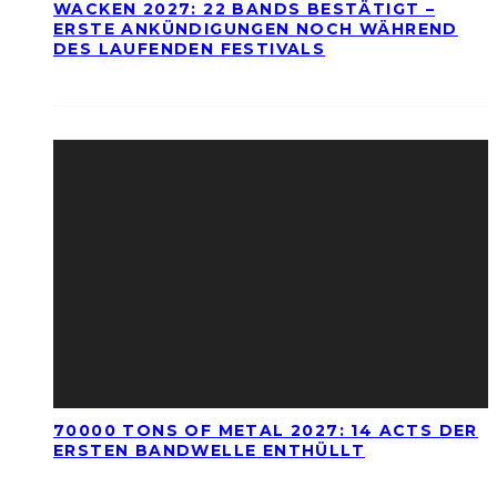
WACKEN 2027: 22 BANDS BESTÄTIGT –
ERSTE ANKÜNDIGUNGEN NOCH WÄHREND
DES LAUFENDEN FESTIVALS
70000 TONS OF METAL 2027: 14 ACTS DER
ERSTEN BANDWELLE ENTHÜLLT