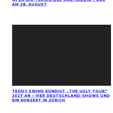
AM 28. AUGUST
TEDDY SWIMS KÜNDIGT „THE UGLY TOUR“
2027 AN – VIER DEUTSCHLAND-SHOWS UND
EIN KONZERT IN ZÜRICH