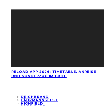
RELOAD APP 2026: TIMETABLE, ANREISE
UND SONDERZUG IM GRIFF
DEICHBRAND
FÄHRMANNSFEST
HIGHFIELD