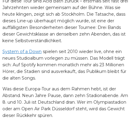
Für diese Tour sind Acid Bath zurück – erstmals seit fast drei
Jahrzehnten wieder gemeinsam auf der Bühne. Was sie
heute klingen, zeigt sich ab Stockholm. Die Tatsache, dass
dieses Line-up überhaupt möglich wurde, ist eine der
auffälligsten Besonderheiten dieser Tournee: Drei Bands
dieser Gewichtsklasse an denselben zehn Abenden, das ist
keine Selbstverständlichkeit.
System of a Down
spielen seit 2010 wieder live, ohne ein
neues Studioalbum vorlegen zu müssen. Das Modell trägt
sich: Auf Spotify kommen monatlich mehr als 23 Millionen
Hörer, die Stadien sind ausverkauft, das Publikum bleibt für
die alten Songs.
Was diese Europa-Tour aus dem Rahmen hebt, ist der
Abstand. Neun Jahre Pause, dann zehn Stadionabende. Am
8. und 10. Juli ist Deutschland dran. Wer im Olympiastadion
oder am Open Air Park Düsseldorf steht, wird das Gewicht
dieser Rückkehr spüren.