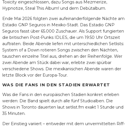
Toxicity eingeschlossen, dazu Songs aus Mezmerize,
Hypnotize, Steal This Album! und dem Debütalbum.
Ende Mai 2026 folgten zwei aufeinanderfolgende Nächte am
Estadio GNP Seguros in Mexiko-Stadt. Das Estadio GNP
Seguros fasst über 65.000 Zuschauer. Als Support fungierten
die britischen Post-Punks IDLES, die um 19:50 Uhr Ortszeit
auftraten. Beide Abende liefen mit unterschiedlichen Setlists:
System of a Down rotieren Songs zwischen den Nächten,
tauschen einzelne Titel aus, drehen an der Reihenfolge. Wer
zwei Abende am Stück dabei war, erlebte zwei spürbar
verschiedene Shows. Die mexikanischen Abende waren der
letzte Block vor der Europa-Tour.
WAS DIE FANS IN DEN STADIEN ERWARTET
Was die Fans in den europäischen Stadien konkret erleben
werden: Die Band spielt durch alle fünf Studioalben. Die
Shows in Toronto dauerten laut setlist.fm exakt 1 Stunde und
35 Minuten.
Der Einstieg variiert – entweder mit dem unvermittelten Riff-