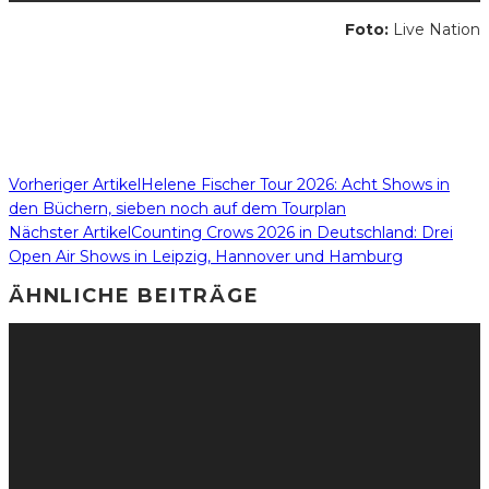
Foto:
Live Nation
Vorheriger Artikel
Helene Fischer Tour 2026: Acht Shows in
den Büchern, sieben noch auf dem Tourplan
Nächster Artikel
Counting Crows 2026 in Deutschland: Drei
Open Air Shows in Leipzig, Hannover und Hamburg
ÄHNLICHE BEITRÄGE