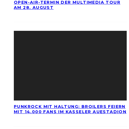
OPEN-AIR-TERMIN DER MULTIMEDIA TOUR
AM 28. AUGUST
PUNKROCK MIT HALTUNG: BROILERS FEIERN
MIT 14.000 FANS IM KASSELER AUESTADION