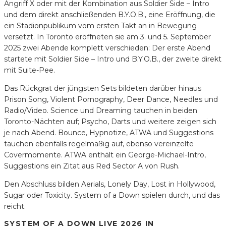
Angriff X oder mit der Kombination aus Soldier Side – Intro
und dem direkt anschließenden B.Y.O.B., eine Eröffnung, die
ein Stadionpublikum vom ersten Takt an in Bewegung
versetzt. In Toronto eröffneten sie am 3. und 5. September
2025 zwei Abende komplett verschieden: Der erste Abend
startete mit Soldier Side – Intro und B.Y.O.B., der zweite direkt
mit Suite-Pee.
Das Rückgrat der jüngsten Sets bildeten darüber hinaus
Prison Song, Violent Pornography, Deer Dance, Needles und
Radio/Video. Science und Dreaming tauchen in beiden
Toronto-Nächten auf; Psycho, Darts und weitere zeigen sich
je nach Abend. Bounce, Hypnotize, ATWA und Suggestions
tauchen ebenfalls regelmäßig auf, ebenso vereinzelte
Covermomente. ATWA enthält ein George-Michael-Intro,
Suggestions ein Zitat aus Red Sector A von Rush.
Den Abschluss bilden Aerials, Lonely Day, Lost in Hollywood,
Sugar oder Toxicity. System of a Down spielen durch, und das
reicht.
SYSTEM OF A DOWN LIVE 2026 IN