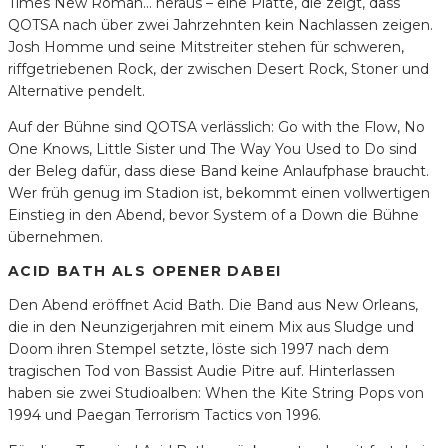
Times New Roman… heraus – eine Platte, die zeigt, dass
QOTSA nach über zwei Jahrzehnten kein Nachlassen zeigen.
Josh Homme und seine Mitstreiter stehen für schweren,
riffgetriebenen Rock, der zwischen Desert Rock, Stoner und
Alternative pendelt.
Auf der Bühne sind QOTSA verlässlich: Go with the Flow, No
One Knows, Little Sister und The Way You Used to Do sind
der Beleg dafür, dass diese Band keine Anlaufphase braucht.
Wer früh genug im Stadion ist, bekommt einen vollwertigen
Einstieg in den Abend, bevor System of a Down die Bühne
übernehmen.
ACID BATH ALS OPENER DABEI
Den Abend eröffnet Acid Bath. Die Band aus New Orleans,
die in den Neunzigerjahren mit einem Mix aus Sludge und
Doom ihren Stempel setzte, löste sich 1997 nach dem
tragischen Tod von Bassist Audie Pitre auf. Hinterlassen
haben sie zwei Studioalben: When the Kite String Pops von
1994 und Paegan Terrorism Tactics von 1996.