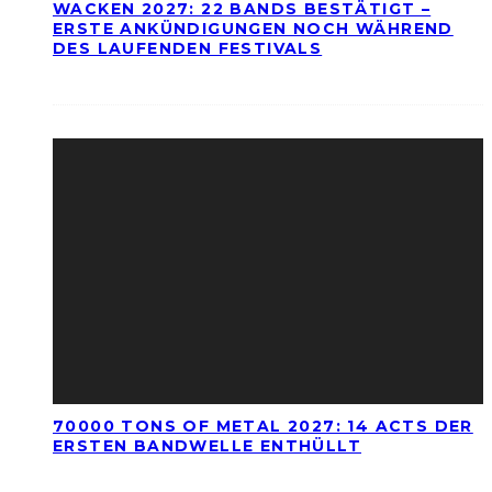
WACKEN 2027: 22 BANDS BESTÄTIGT –
ERSTE ANKÜNDIGUNGEN NOCH WÄHREND
DES LAUFENDEN FESTIVALS
70000 TONS OF METAL 2027: 14 ACTS DER
ERSTEN BANDWELLE ENTHÜLLT