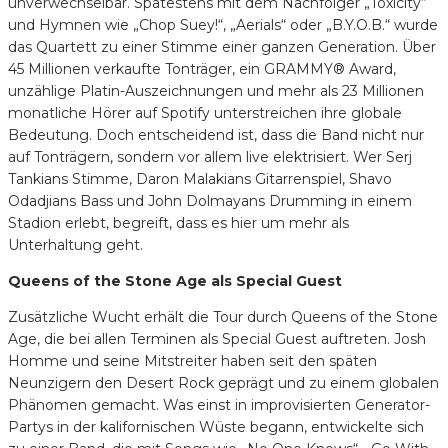
unverwechselbar. Spätestens mit dem Nachfolger „Toxicity“
und Hymnen wie „Chop Suey!“, „Aerials“ oder „B.Y.O.B.“ wurde
das Quartett zu einer Stimme einer ganzen Generation. Über
45 Millionen verkaufte Tonträger, ein GRAMMY® Award,
unzählige Platin-Auszeichnungen und mehr als 23 Millionen
monatliche Hörer auf Spotify unterstreichen ihre globale
Bedeutung. Doch entscheidend ist, dass die Band nicht nur
auf Tonträgern, sondern vor allem live elektrisiert. Wer Serj
Tankians Stimme, Daron Malakians Gitarrenspiel, Shavo
Odadjians Bass und John Dolmayans Drumming in einem
Stadion erlebt, begreift, dass es hier um mehr als
Unterhaltung geht.
Queens of the Stone Age als Special Guest
Zusätzliche Wucht erhält die Tour durch Queens of the Stone
Age, die bei allen Terminen als Special Guest auftreten. Josh
Homme und seine Mitstreiter haben seit den späten
Neunzigern den Desert Rock geprägt und zu einem globalen
Phänomen gemacht. Was einst in improvisierten Generator-
Partys in der kalifornischen Wüste begann, entwickelte sich