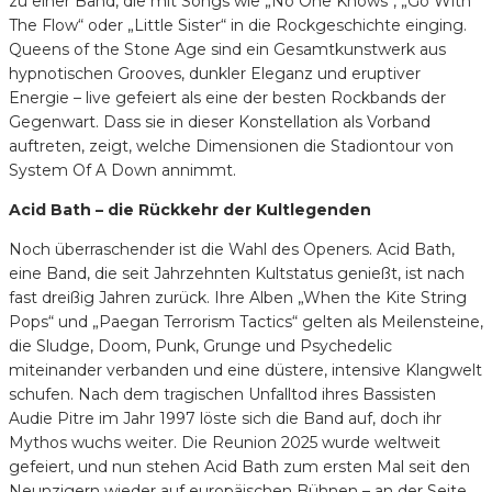
zu einer Band, die mit Songs wie „No One Knows“, „Go With
The Flow“ oder „Little Sister“ in die Rockgeschichte einging.
Queens of the Stone Age sind ein Gesamtkunstwerk aus
hypnotischen Grooves, dunkler Eleganz und eruptiver
Energie – live gefeiert als eine der besten Rockbands der
Gegenwart. Dass sie in dieser Konstellation als Vorband
auftreten, zeigt, welche Dimensionen die Stadiontour von
System Of A Down annimmt.
Acid Bath – die Rückkehr der Kultlegenden
Noch überraschender ist die Wahl des Openers. Acid Bath,
eine Band, die seit Jahrzehnten Kultstatus genießt, ist nach
fast dreißig Jahren zurück. Ihre Alben „When the Kite String
Pops“ und „Paegan Terrorism Tactics“ gelten als Meilensteine,
die Sludge, Doom, Punk, Grunge und Psychedelic
miteinander verbanden und eine düstere, intensive Klangwelt
schufen. Nach dem tragischen Unfalltod ihres Bassisten
Audie Pitre im Jahr 1997 löste sich die Band auf, doch ihr
Mythos wuchs weiter. Die Reunion 2025 wurde weltweit
gefeiert, und nun stehen Acid Bath zum ersten Mal seit den
Neunzigern wieder auf europäischen Bühnen – an der Seite