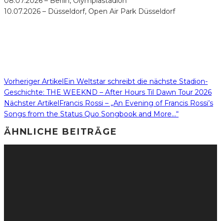
08.07.2026 – Berlin, Olympiastadion
10.07.2026 – Düsseldorf, Open Air Park Düsseldorf
Vorheriger Artikel
Ein Weltstar schreibt die nächste Stadion-
Geschichte: THE WEEKND – After Hours Til Dawn Tour 2026
Nächster Artikel
Francis Rossi – „An Evening of Francis Rossi’s
Songs from the Status Quo Songbook and More…“
ÄHNLICHE BEITRÄGE