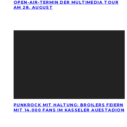
OPEN-AIR-TERMIN DER MULTIMEDIA TOUR
AM 28. AUGUST
PUNKROCK MIT HALTUNG: BROILERS FEIERN
MIT 14.000 FANS IM KASSELER AUESTADION