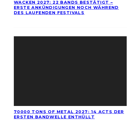
WACKEN 2027: 22 BANDS BESTÄTIGT –
ERSTE ANKÜNDIGUNGEN NOCH WÄHREND
DES LAUFENDEN FESTIVALS
70000 TONS OF METAL 2027: 14 ACTS DER
ERSTEN BANDWELLE ENTHÜLLT