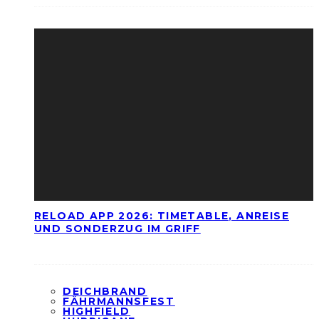
RELOAD APP 2026: TIMETABLE, ANREISE
UND SONDERZUG IM GRIFF
DEICHBRAND
FÄHRMANNSFEST
HIGHFIELD