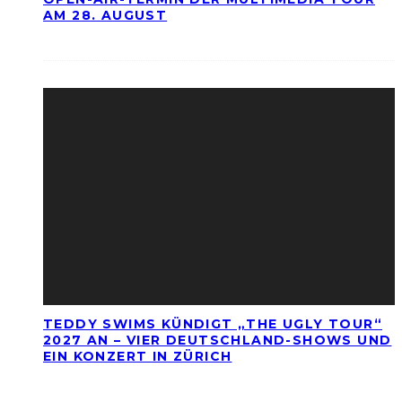
AM 28. AUGUST
TEDDY SWIMS KÜNDIGT „THE UGLY TOUR“
2027 AN – VIER DEUTSCHLAND-SHOWS UND
EIN KONZERT IN ZÜRICH