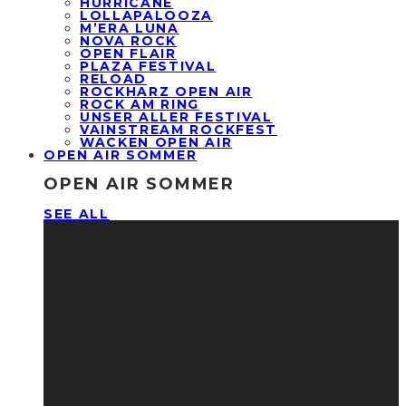
HURRICANE
LOLLAPALOOZA
M’ERA LUNA
NOVA ROCK
OPEN FLAIR
PLAZA FESTIVAL
RELOAD
ROCKHARZ OPEN AIR
ROCK AM RING
UNSER ALLER FESTIVAL
VAINSTREAM ROCKFEST
WACKEN OPEN AIR
OPEN AIR SOMMER
OPEN AIR SOMMER
SEE ALL