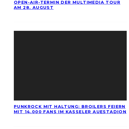
OPEN-AIR-TERMIN DER MULTIMEDIA TOUR
AM 28. AUGUST
PUNKROCK MIT HALTUNG: BROILERS FEIERN
MIT 14.000 FANS IM KASSELER AUESTADION