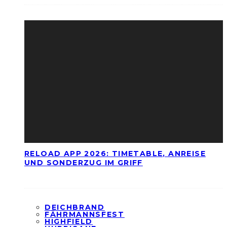
RELOAD APP 2026: TIMETABLE, ANREISE
UND SONDERZUG IM GRIFF
DEICHBRAND
FÄHRMANNSFEST
HIGHFIELD