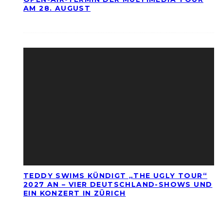
AM 28. AUGUST
TEDDY SWIMS KÜNDIGT „THE UGLY TOUR“
2027 AN – VIER DEUTSCHLAND-SHOWS UND
EIN KONZERT IN ZÜRICH