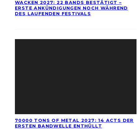
WACKEN 2027: 22 BANDS BESTÄTIGT –
ERSTE ANKÜNDIGUNGEN NOCH WÄHREND
DES LAUFENDEN FESTIVALS
70000 TONS OF METAL 2027: 14 ACTS DER
ERSTEN BANDWELLE ENTHÜLLT