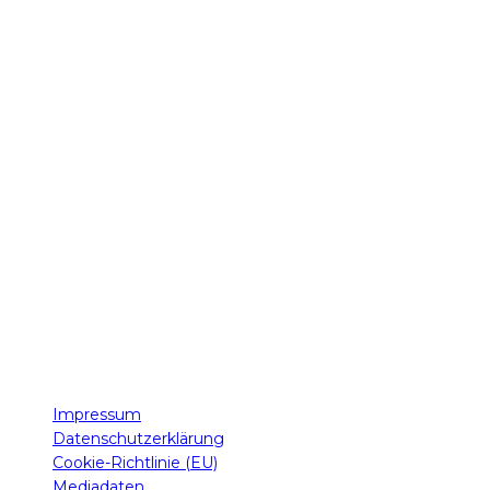
Unser Weg
Gegründet im Jahr 2014 (als KonzertReview, später H.LIVE
Magazin aus reiner Liebe zur Musik, steht
LIVE & LOUD
Magazine
für Nähe, Leidenschaft und Begeisterung. Unsere
Leser schätzen uns, weil wir nicht nur informieren, sondern
das Live-Erlebnis in all seiner Intensität erlebbar machen.
Impressum
Datenschutzerklärung
Cookie-Richtlinie (EU)
Mediadaten