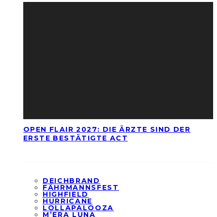
OPEN FLAIR 2027: DIE ÄRZTE SIND DER
ERSTE BESTÄTIGTE ACT
DEICHBRAND
FÄHRMANNSFEST
HIGHFIELD
HURRICANE
LOLLAPALOOZA
M’ERA LUNA