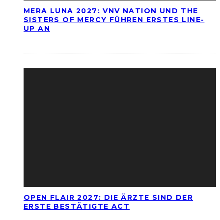
MERA LUNA 2027: VNV NATION UND THE
SISTERS OF MERCY FÜHREN ERSTES LINE-
UP AN
OPEN FLAIR 2027: DIE ÄRZTE SIND DER
ERSTE BESTÄTIGTE ACT