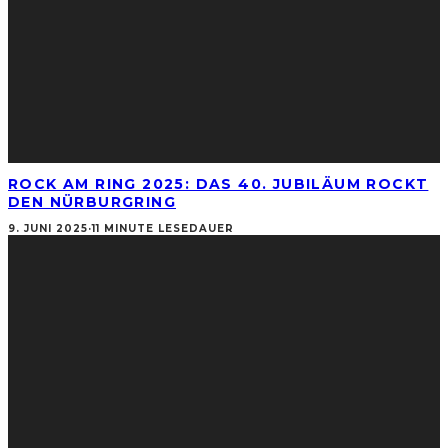
ROCK AM RING 2025: DAS 40. JUBILÄUM ROCKT
DEN NÜRBURGRING
9. JUNI 2025
·
11 MINUTE LESEDAUER