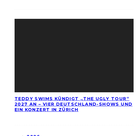
TEDDY SWIMS KÜNDIGT „THE UGLY TOUR“
2027 AN – VIER DEUTSCHLAND-SHOWS UND
EIN KONZERT IN ZÜRICH