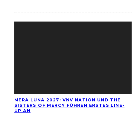
MERA LUNA 2027: VNV NATION UND THE
SISTERS OF MERCY FÜHREN ERSTES LINE-
UP AN