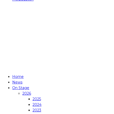
© 2014 - 2026
LIVE & LOUD Magazine
Concert- & FestivalNews -since 2014-
Alle Rechte vorbehalten. - All rights reserved.
PLEASE RESPECT COPYRIGHT!
Home
News
On Stage
2026
2025
2024
2023