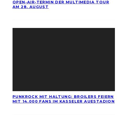
OPEN-AIR-TERMIN DER MULTIMEDIA TOUR
AM 28. AUGUST
PUNKROCK MIT HALTUNG: BROILERS FEIERN
MIT 14.000 FANS IM KASSELER AUESTADION