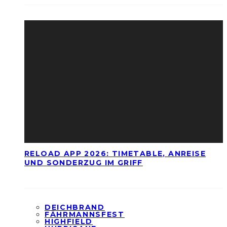
RELOAD APP 2026: TIMETABLE, ANREISE
UND SONDERZUG IM GRIFF
DEICHBRAND
FÄHRMANNSFEST
HIGHFIELD