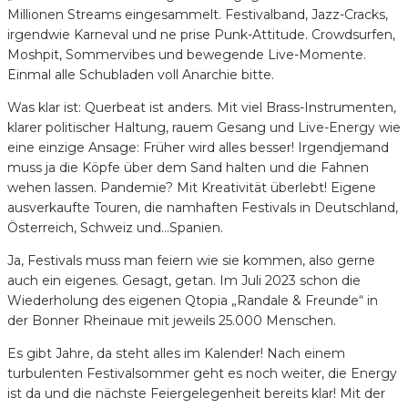
Millionen Streams eingesammelt. Festivalband, Jazz-Cracks,
irgendwie Karneval und ne prise Punk-Attitude. Crowdsurfen,
Moshpit, Sommervibes und bewegende Live-Momente.
Einmal alle Schubladen voll Anarchie bitte.
Was klar ist: Querbeat ist anders. Mit viel Brass-Instrumenten,
klarer politischer Haltung, rauem Gesang und Live-Energy wie
eine einzige Ansage: Früher wird alles besser! Irgendjemand
muss ja die Köpfe über dem Sand halten und die Fahnen
wehen lassen. Pandemie? Mit Kreativität überlebt! Eigene
ausverkaufte Touren, die namhaften Festivals in Deutschland,
Österreich, Schweiz und…Spanien.
Ja, Festivals muss man feiern wie sie kommen, also gerne
auch ein eigenes. Gesagt, getan. Im Juli 2023 schon die
Wiederholung des eigenen Qtopia „Randale & Freunde“ in
der Bonner Rheinaue mit jeweils 25.000 Menschen.
Es gibt Jahre, da steht alles im Kalender! Nach einem
turbulenten Festivalsommer geht es noch weiter, die Energy
ist da und die nächste Feiergelegenheit bereits klar! Mit der