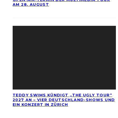
AM 28. AUGUST
TEDDY SWIMS KÜNDIGT „THE UGLY TOUR“
2027 AN – VIER DEUTSCHLAND-SHOWS UND
EIN KONZERT IN ZÜRICH