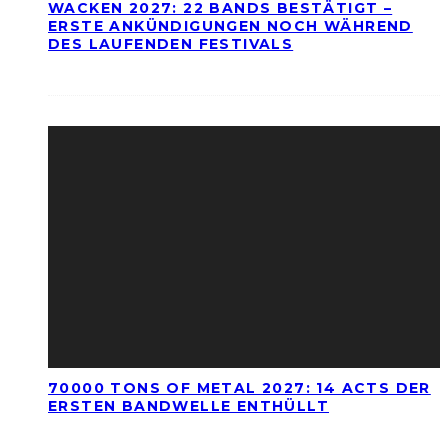
WACKEN 2027: 22 BANDS BESTÄTIGT –
ERSTE ANKÜNDIGUNGEN NOCH WÄHREND
DES LAUFENDEN FESTIVALS
70000 TONS OF METAL 2027: 14 ACTS DER
ERSTEN BANDWELLE ENTHÜLLT