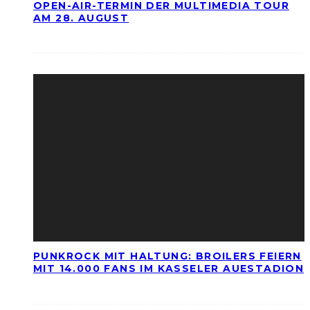
OPEN-AIR-TERMIN DER MULTIMEDIA TOUR
AM 28. AUGUST
PUNKROCK MIT HALTUNG: BROILERS FEIERN
MIT 14.000 FANS IM KASSELER AUESTADION