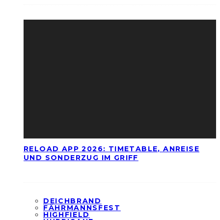
RELOAD APP 2026: TIMETABLE, ANREISE
UND SONDERZUG IM GRIFF
DEICHBRAND
FÄHRMANNSFEST
HIGHFIELD