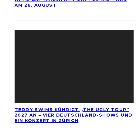
AM 28. AUGUST
TEDDY SWIMS KÜNDIGT „THE UGLY TOUR“
2027 AN – VIER DEUTSCHLAND-SHOWS UND
EIN KONZERT IN ZÜRICH