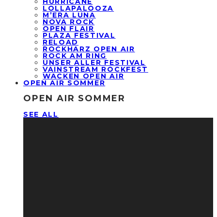
HURRICANE
LOLLAPALOOZA
M’ERA LUNA
NOVA ROCK
OPEN FLAIR
PLAZA FESTIVAL
RELOAD
ROCKHARZ OPEN AIR
ROCK AM RING
UNSER ALLER FESTIVAL
VAINSTREAM ROCKFEST
WACKEN OPEN AIR
OPEN AIR SOMMER
OPEN AIR SOMMER
SEE ALL