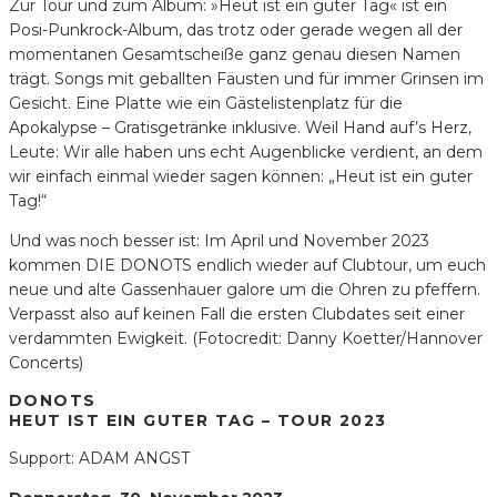
Zur Tour und zum Album: »Heut ist ein guter Tag« ist ein
Posi-Punkrock-Album, das trotz oder gerade wegen all der
momentanen Gesamtscheiße ganz genau diesen Namen
trägt. Songs mit geballten Fäusten und für immer Grinsen im
Gesicht. Eine Platte wie ein Gästelistenplatz für die
Apokalypse – Gratisgetränke inklusive. Weil Hand auf’s Herz,
Leute: Wir alle haben uns echt Augenblicke verdient, an dem
wir einfach einmal wieder sagen können: „Heut ist ein guter
Tag!“
Und was noch besser ist: Im April und November 2023
kommen DIE DONOTS endlich wieder auf Clubtour, um euch
neue und alte Gassenhauer galore um die Ohren zu pfeffern.
Verpasst also auf keinen Fall die ersten Clubdates seit einer
verdammten Ewigkeit. (Fotocredit: Danny Koetter/Hannover
Concerts)
DONOTS
HEUT IST EIN GUTER TAG – TOUR 2023
Support: ADAM ANGST