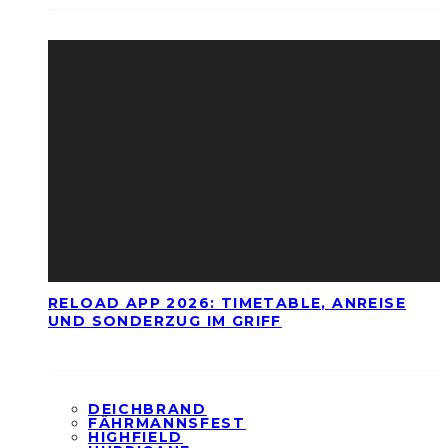
RELOAD APP 2026: TIMETABLE, ANREISE
UND SONDERZUG IM GRIFF
DEICHBRAND
FÄHRMANNSFEST
HIGHFIELD