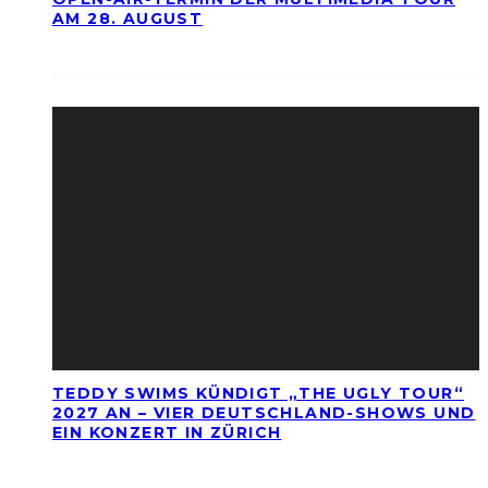
AM 28. AUGUST
TEDDY SWIMS KÜNDIGT „THE UGLY TOUR“
2027 AN – VIER DEUTSCHLAND-SHOWS UND
EIN KONZERT IN ZÜRICH