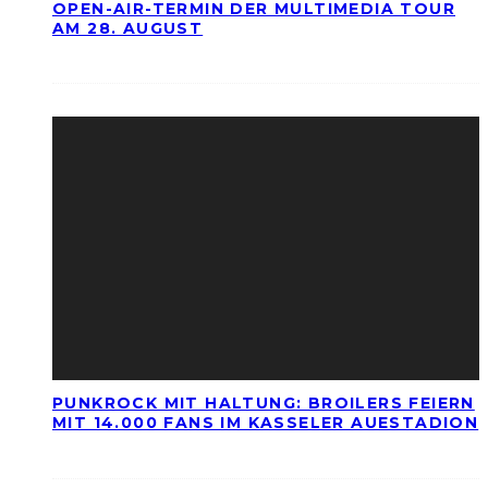
OPEN-AIR-TERMIN DER MULTIMEDIA TOUR
AM 28. AUGUST
PUNKROCK MIT HALTUNG: BROILERS FEIERN
MIT 14.000 FANS IM KASSELER AUESTADION