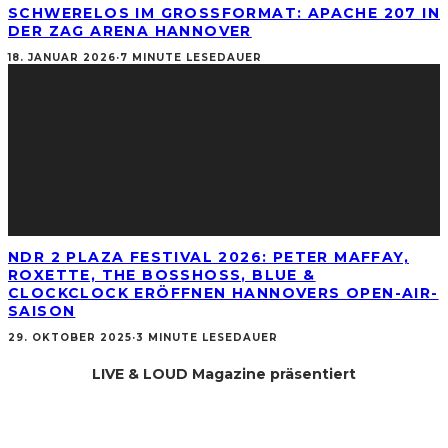
SCHWERELOS IM GROSSFORMAT: APACHE 207 IN D
ER ZAG ARENA HANNOVER
18. JANUAR 2026
·
7 MINUTE LESEDAUER
NDR 2 PLAZA FESTIVAL 2026: PETER MAFFAY,
ROXETTE, THE BOSSHOSS, BLUE &
CLOCKCLOCK ERÖFFNEN HANNOVERS OPEN-AIR-
SAISON
29. OKTOBER 2025
·
3 MINUTE LESEDAUER
LIVE & LOUD Magazine präsentiert