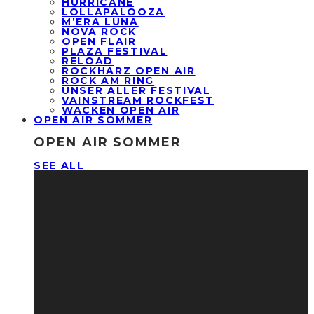
HURRICANE
LOLLAPALOOZA
M’ERA LUNA
NOVA ROCK
OPEN FLAIR
PLAZA FESTIVAL
RELOAD
ROCKHARZ OPEN AIR
ROCK AM RING
UNSER ALLER FESTIVAL
VAINSTREAM ROCKFEST
WACKEN OPEN AIR
OPEN AIR SOMMER
OPEN AIR SOMMER
SEE ALL