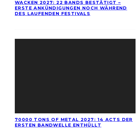
WACKEN 2027: 22 BANDS BESTÄTIGT –
ERSTE ANKÜNDIGUNGEN NOCH WÄHREND
DES LAUFENDEN FESTIVALS
70000 TONS OF METAL 2027: 14 ACTS DER
ERSTEN BANDWELLE ENTHÜLLT