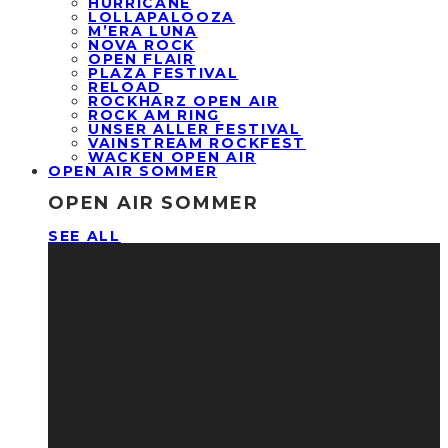
HURRICANE
LOLLAPALOOZA
M’ERA LUNA
NOVA ROCK
OPEN FLAIR
PLAZA FESTIVAL
RELOAD
ROCKHARZ OPEN AIR
ROCK AM RING
UNSER ALLER FESTIVAL
VAINSTREAM ROCKFEST
WACKEN OPEN AIR
OPEN AIR SOMMER
OPEN AIR SOMMER
SEE ALL