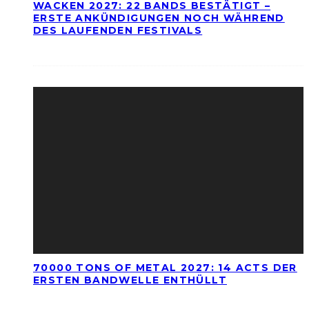
WACKEN 2027: 22 BANDS BESTÄTIGT –
ERSTE ANKÜNDIGUNGEN NOCH WÄHREND
DES LAUFENDEN FESTIVALS
70000 TONS OF METAL 2027: 14 ACTS DER
ERSTEN BANDWELLE ENTHÜLLT