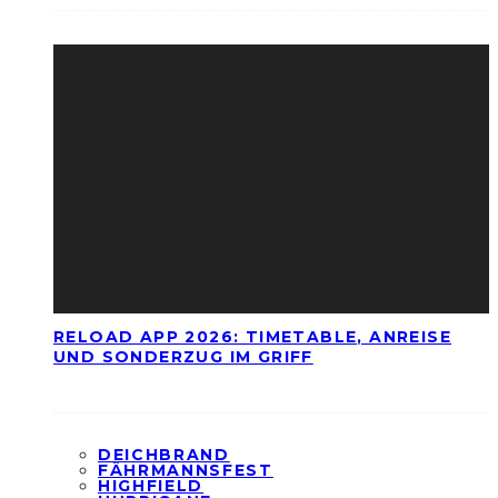
RELOAD APP 2026: TIMETABLE, ANREISE
UND SONDERZUG IM GRIFF
DEICHBRAND
FÄHRMANNSFEST
HIGHFIELD