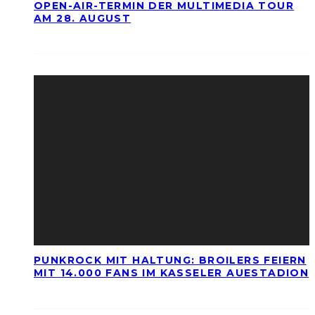
OPEN-AIR-TERMIN DER MULTIMEDIA TOUR
AM 28. AUGUST
PUNKROCK MIT HALTUNG: BROILERS FEIERN
MIT 14.000 FANS IM KASSELER AUESTADION