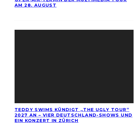
AM 28. AUGUST
TEDDY SWIMS KÜNDIGT „THE UGLY TOUR“
2027 AN – VIER DEUTSCHLAND-SHOWS UND
EIN KONZERT IN ZÜRICH