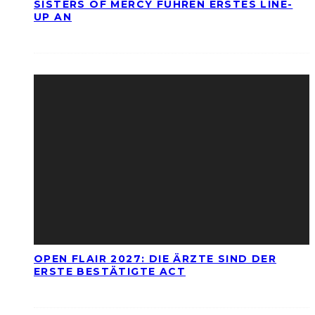
SISTERS OF MERCY FÜHREN ERSTES LINE-
UP AN
OPEN FLAIR 2027: DIE ÄRZTE SIND DER
ERSTE BESTÄTIGTE ACT