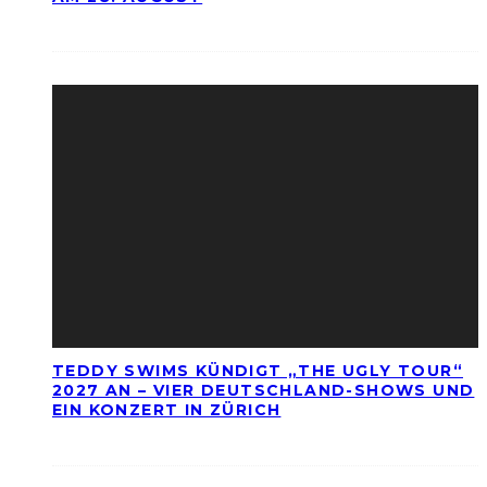
TEDDY SWIMS KÜNDIGT „THE UGLY TOUR“
2027 AN – VIER DEUTSCHLAND-SHOWS UND
EIN KONZERT IN ZÜRICH