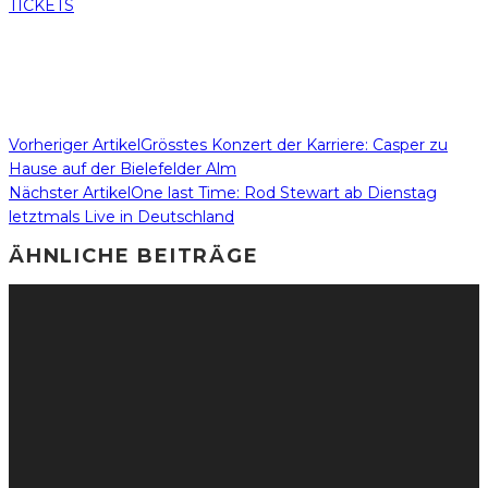
TICKETS
Vorheriger Artikel
Grösstes Konzert der Karriere: Casper zu
Hause auf der Bielefelder Alm
Nächster Artikel
One last Time: Rod Stewart ab Dienstag
letztmals Live in Deutschland
ÄHNLICHE BEITRÄGE