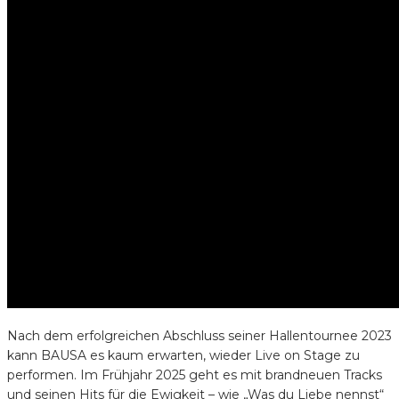
Nach dem erfolgreichen Abschluss seiner Hallentournee 2023
kann BAUSA es kaum erwarten, wieder Live on Stage zu
performen. Im Frühjahr 2025 geht es mit brandneuen Tracks
und seinen Hits für die Ewigkeit – wie „Was du Liebe nennst“