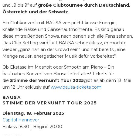
und „9 bis 9“ auf
große Clubtournee durch Deutschland,
Österreich und der Schweiz
.
Ein Clubkonzert mit BAUSA verspricht krasse Energie,
knallende Bässe und Gänsehautmomente. Es sind genau
diese mitreißenden Shows, nach denen sich alle Fans sehnen.
Das Club Setting wird laut BAUSA sehr exklusiv, er möchte
wieder „ganz nah an der Crowd sein“ und hat bereits „eine
Menge neuer, energetischer Musik dafür vorbereitet“.
Ob Ekstase im Moshpit oder Smooth am Piano – Ein
hautnahes Konzert von Bausa liefert alles! Tickets für
die
Stimme der Vernunft Tour 2025
gibt es ab dem 13. Mai
um 12 Uhr exklusiv auf
www.bausa-tickets.com
BAUSA
STIMME DER VERNUNFT TOUR 2025
Dienstag, 18. Februar 2025
Capitol Hannover
Einlass 18:30 | Beginn 20:00