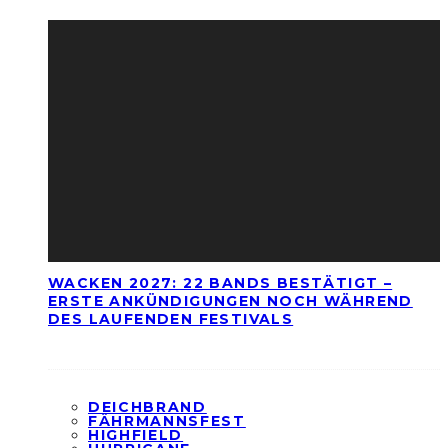
WACKEN 2027: 22 BANDS BESTÄTIGT –
ERSTE ANKÜNDIGUNGEN NOCH WÄHREND
DES LAUFENDEN FESTIVALS
DEICHBRAND
FÄHRMANNSFEST
HIGHFIELD