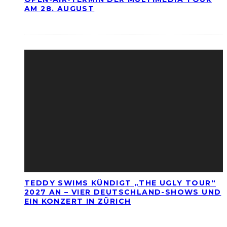
AM 28. AUGUST
TEDDY SWIMS KÜNDIGT „THE UGLY TOUR“
2027 AN – VIER DEUTSCHLAND-SHOWS UND
EIN KONZERT IN ZÜRICH