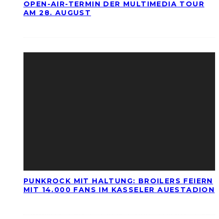
OPEN-AIR-TERMIN DER MULTIMEDIA TOUR
AM 28. AUGUST
PUNKROCK MIT HALTUNG: BROILERS FEIERN
MIT 14.000 FANS IM KASSELER AUESTADION