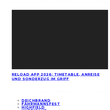
RELOAD APP 2026: TIMETABLE, ANREISE
UND SONDERZUG IM GRIFF
DEICHBRAND
FÄHRMANNSFEST
HIGHFIELD