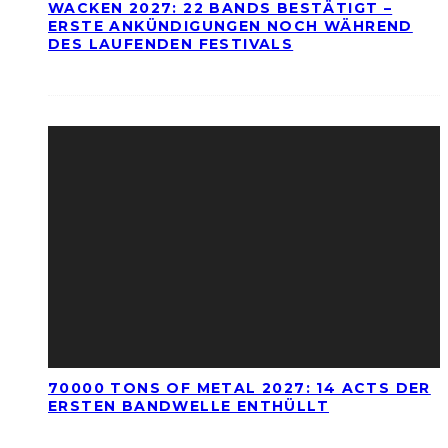
WACKEN 2027: 22 BANDS BESTÄTIGT –
ERSTE ANKÜNDIGUNGEN NOCH WÄHREND
DES LAUFENDEN FESTIVALS
70000 TONS OF METAL 2027: 14 ACTS DER
ERSTEN BANDWELLE ENTHÜLLT