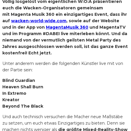
Völlig losgelöst vom eigentlichen W:O:A präsentieren
euch die Wacken-Organisatoren gemeinsam
mit Magenta Musik 360 ein einzigartiges Event, dass ihr
auf
wacken-world-wide.com
, sowie auf der Website
und in der App von
MagentaMusik 360
und MagentaTV
und im Programm #DABEI live miterleben könnt. Und da
niemand von der vermutlich geilsten Metal Party des
Jahres ausgeschlossen werden soll, ist das ganze Event
kostenfrei! Echt jetzt.
Unter anderem werden die folgenden Künstler live mit von
der Partie sein:
Blind Guardian
Heaven Shall Burn
In Extremo
Kreator
Beyond The Black
Und auch technisch versuchen die Macher neue Maßstäbe
zu setzen, um euch etwas Einzigartiges zu bieten. Denn sie
machen nichts weniger als
die größte Mixed-Reality-Show