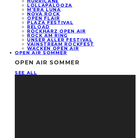
HURRICANE
LOLLAPALOOZA
M’ERA LUNA
NOVA ROCK
OPEN FLAIR
PLAZA FESTIVAL
RELOAD
ROCKHARZ OPEN AIR
ROCK AM RING
UNSER ALLER FESTIVAL
VAINSTREAM ROCKFEST
WACKEN OPEN AIR
OPEN AIR SOMMER
OPEN AIR SOMMER
SEE ALL