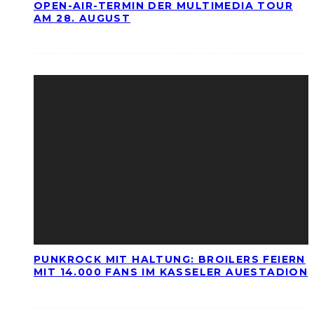
OPEN-AIR-TERMIN DER MULTIMEDIA TOUR
AM 28. AUGUST
PUNKROCK MIT HALTUNG: BROILERS FEIERN
MIT 14.000 FANS IM KASSELER AUESTADION