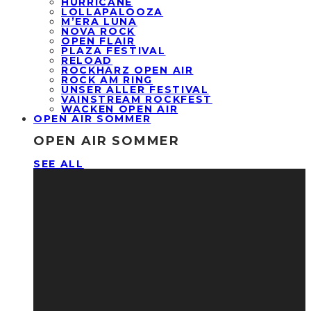
HURRICANE
LOLLAPALOOZA
M’ERA LUNA
NOVA ROCK
OPEN FLAIR
PLAZA FESTIVAL
RELOAD
ROCKHARZ OPEN AIR
ROCK AM RING
UNSER ALLER FESTIVAL
VAINSTREAM ROCKFEST
WACKEN OPEN AIR
OPEN AIR SOMMER
OPEN AIR SOMMER
SEE ALL