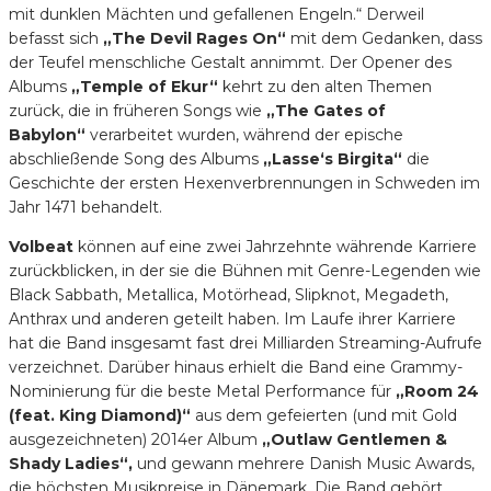
mit dunklen Mächten und gefallenen Engeln.“ Derweil
befasst sich
„The Devil Rages On“
mit dem Gedanken, dass
der Teufel menschliche Gestalt annimmt. Der Opener des
Albums
„Temple of Ekur“
kehrt zu den alten Themen
zurück, die in früheren Songs wie
„The Gates of
Babylon“
verarbeitet wurden, während der epische
abschließende Song des Albums
„Lasse‘s Birgita“
die
Geschichte der ersten Hexenverbrennungen in Schweden im
Jahr 1471 behandelt.
Volbeat
können auf eine zwei Jahrzehnte währende Karriere
zurückblicken, in der sie die Bühnen mit Genre-Legenden wie
Black Sabbath, Metallica, Motörhead, Slipknot, Megadeth,
Anthrax und anderen geteilt haben. Im Laufe ihrer Karriere
hat die Band insgesamt fast drei Milliarden Streaming-Aufrufe
verzeichnet. Darüber hinaus erhielt die Band eine Grammy-
Nominierung für die beste Metal Performance für
„Room 24
(feat. King Diamond)“
aus dem gefeierten (und mit Gold
ausgezeichneten) 2014er Album
„Outlaw Gentlemen &
Shady Ladies“,
und gewann mehrere Danish Music Awards,
die höchsten Musikpreise in Dänemark. Die Band gehört