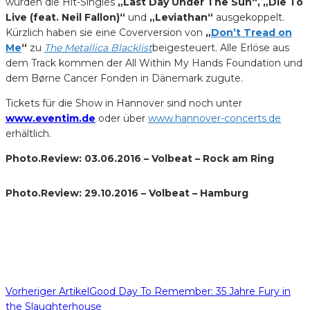
wurden die Hit-Singles
„Last Day Under The Sun“, „Die To
Live (feat. Neil Fallon)“
und
„Leviathan“
ausgekoppelt.
Kürzlich haben sie eine Coverversion von
„
Don’t Tread on
Me
“
zu
The Metallica Blacklist
beigesteuert. Alle Erlöse aus
dem Track kommen der All Within My Hands Foundation und
dem Børne Cancer Fonden in Dänemark zugute.
Tickets für die Show in Hannover sind noch unter
www.eventim.de
oder über
www.hannover-concerts.de
erhältlich.
Photo.Review: 03.06.2016 – Volbeat – Rock am Ring
Photo.Review: 29.10.2016 – Volbeat – Hamburg
Vorheriger Artikel
Good Day To Remember: 35 Jahre Fury in
the Slaughterhouse