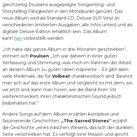
gleichzeitig Poulsens ausgeprägte Songwriting- und
Storytelling Fähigkeiten in den Mittelpunkt gerückt. Das
neue Album wird als Standard-CD, Deluxe-2LP-Vinyl (in
verschiedenen limitierten Ausgaben, alle Infos unten) und als
digitale Deluxe-Edition erhältlich sein. Das Album
kann
hier
vorbestellt werden.
„Ich habe das ganze Album in drei Monaten geschrieben“,
erinnert sich
Poulsen
. „Ich war daheim in einer guten
Verfassung und Stimmung, was mich im Rahmen der Arbeit
an diesem Album zu guten Ideen inspirierte … Es gibt darin
viele Merkmale, die für
Volbeat
charakteristisch sind. Besinnt
man sich auf das erste Album und vergleicht es mit dem, wo
wir jetzt sind, kann man hören, wie die Band ihren Stil
weiterentwickelt, ihren charakteristischen Sound jedoch
beibehalten hat.“
Andere Songs auf dem Album erzählen komplexe und
faszinierende Geschichten.
„The Sacred Stones“
erzählt
die Geschichte „eines irdischen Wesens, das sich der dunklen
Seite verschrieben hat. Es verfolgt eine Mission und spricht