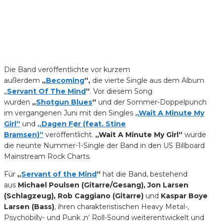
Die Band veröffentlichte vor kurzem
außerdem
„
Becoming
“,
die vierte Single aus dem Album
„
Servant Of The Mind
“
. Vor diesem Song
wurden
„
Shotgun Blues
“
und der Sommer-Doppelpunch
im vergangenen Juni mit den Singles
„Wait A Minute My
Girl“
und
„Dagen Før (feat.
Stine
Bramsen)“
veröffentlicht.
„Wait A Minute My Girl“
wurde
die neunte Nummer-1-Single der Band in den US Billboard
Mainstream Rock Charts.
Für
„
Servant of the Mind
“
hat die Band, bestehend
aus
Michael Poulsen (Gitarre/Gesang), Jon Larsen
(Schlagzeug), Rob Caggiano (Gitarre)
und
Kaspar Boye
Larsen (Bass)
, ihren charakteristischen Heavy Metal-,
Psychobilly- und Punk ‚n‘ Roll-Sound weiterentwickelt und