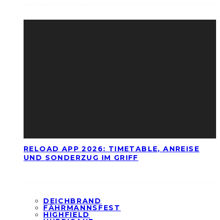
RELOAD APP 2026: TIMETABLE, ANREISE
UND SONDERZUG IM GRIFF
DEICHBRAND
FÄHRMANNSFEST
HIGHFIELD