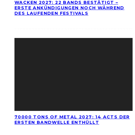
WACKEN 2027: 22 BANDS BESTÄTIGT –
ERSTE ANKÜNDIGUNGEN NOCH WÄHREND
DES LAUFENDEN FESTIVALS
70000 TONS OF METAL 2027: 14 ACTS DER
ERSTEN BANDWELLE ENTHÜLLT