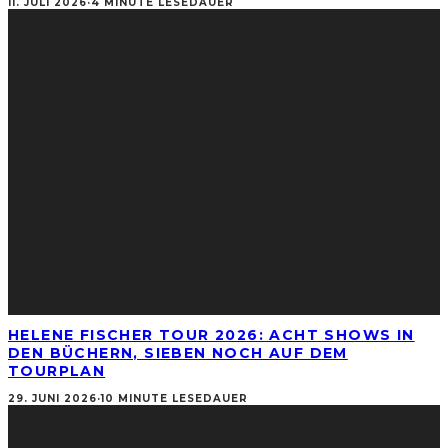
11. JULI 2026
·
4 MINUTE LESEDAUER
HELENE FISCHER TOUR 2026: ACHT SHOWS IN
DEN BÜCHERN, SIEBEN NOCH AUF DEM
TOURPLAN
29. JUNI 2026
·
10 MINUTE LESEDAUER