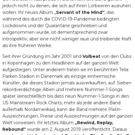
jedoch nicht zu denen, die sich auf ihren Lorbeeren ausruhen
wollen. Ihr neues Album „
Servant of the Mind“
,
das
während des durch die COVID-19-Pandemie bedingten
Lockdowns und der Quarantäne geschrieben und
aufgenommen wurde, ist dementsprechend zwar
introspektiv, aber eine nicht weniger raue und treibende Kraft
als ihre früheren Werke.
Seit ihrer Gründung im Jahr 2001 sind
Volbeat
von den Clubs
in Kopenhagen zu den Headlinern auf der ganzen Welt
aufgestiegen. Unter anderem traten sie im berühmten Telia
Parken Stadion in Dänemark als einzige einheimische
Künstler, die dieses Stadion jemals ausverkauften, auf. Sieben
rekordverdächtige Alben und mehrere Nummer-1-Songs
später (einschließlich bis dato neun Nummer-1-Songs in den
US Mainstream Rock Charts, mehr als jede andere Band
außerhalb Nordamerikas), kann die Band mehrere Platin-
Auszeichnungen, Preise und Auszeichnungen auf der ganzen
Welt vorweisen. Ihr letztes Album
„Rewind, Replay,
Rebound“
wurde am 2. August 2019 veröffentlicht. Daraus