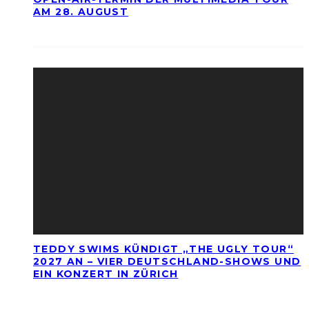
AM 28. AUGUST
TEDDY SWIMS KÜNDIGT „THE UGLY TOUR“
2027 AN – VIER DEUTSCHLAND-SHOWS UND
EIN KONZERT IN ZÜRICH