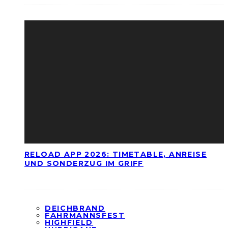
RELOAD APP 2026: TIMETABLE, ANREISE
UND SONDERZUG IM GRIFF
DEICHBRAND
FÄHRMANNSFEST
HIGHFIELD