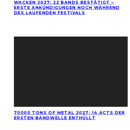
WACKEN 2027: 22 BANDS BESTÄTIGT –
ERSTE ANKÜNDIGUNGEN NOCH WÄHREND
DES LAUFENDEN FESTIVALS
70000 TONS OF METAL 2027: 14 ACTS DER
ERSTEN BANDWELLE ENTHÜLLT