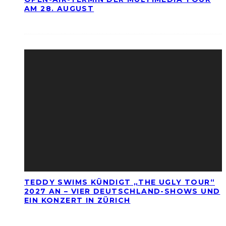
AM 28. AUGUST
TEDDY SWIMS KÜNDIGT „THE UGLY TOUR“
2027 AN – VIER DEUTSCHLAND-SHOWS UND
EIN KONZERT IN ZÜRICH