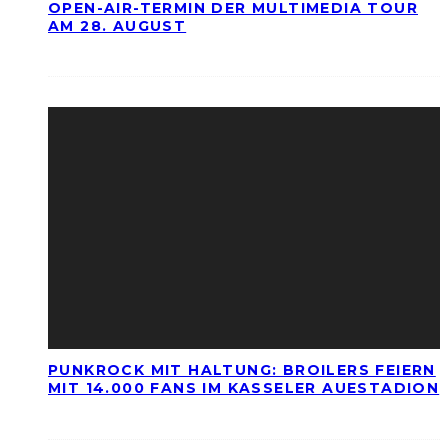
OPEN-AIR-TERMIN DER MULTIMEDIA TOUR
AM 28. AUGUST
PUNKROCK MIT HALTUNG: BROILERS FEIERN
MIT 14.000 FANS IM KASSELER AUESTADION