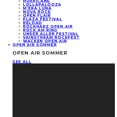
HURRICANE
LOLLAPALOOZA
M’ERA LUNA
NOVA ROCK
OPEN FLAIR
PLAZA FESTIVAL
RELOAD
ROCKHARZ OPEN AIR
ROCK AM RING
UNSER ALLER FESTIVAL
VAINSTREAM ROCKFEST
WACKEN OPEN AIR
OPEN AIR SOMMER
OPEN AIR SOMMER
SEE ALL