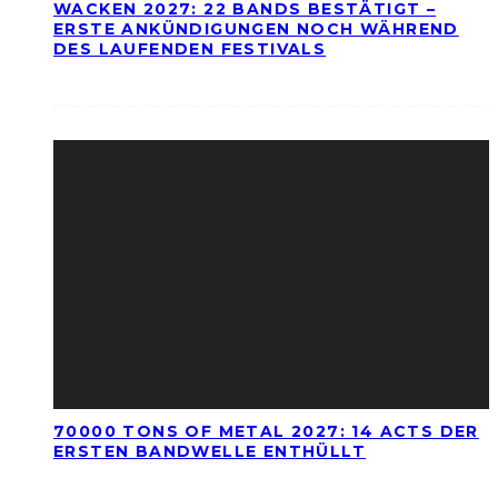
WACKEN 2027: 22 BANDS BESTÄTIGT –
ERSTE ANKÜNDIGUNGEN NOCH WÄHREND
DES LAUFENDEN FESTIVALS
70000 TONS OF METAL 2027: 14 ACTS DER
ERSTEN BANDWELLE ENTHÜLLT