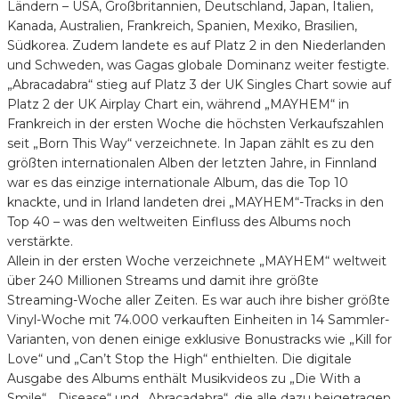
Ländern – USA, Großbritannien, Deutschland, Japan, Italien,
Kanada, Australien, Frankreich, Spanien, Mexiko, Brasilien,
Südkorea. Zudem landete es auf Platz 2 in den Niederlanden
und Schweden, was Gagas globale Dominanz weiter festigte.
„Abracadabra“ stieg auf Platz 3 der UK Singles Chart sowie auf
Platz 2 der UK Airplay Chart ein, während „MAYHEM“ in
Frankreich in der ersten Woche die höchsten Verkaufszahlen
seit „Born This Way“ verzeichnete. In Japan zählt es zu den
größten internationalen Alben der letzten Jahre, in Finnland
war es das einzige internationale Album, das die Top 10
knackte, und in Irland landeten drei „MAYHEM“-Tracks in den
Top 40 – was den weltweiten Einfluss des Albums noch
verstärkte.
Allein in der ersten Woche verzeichnete „MAYHEM“ weltweit
über 240 Millionen Streams und damit ihre größte
Streaming-Woche aller Zeiten. Es war auch ihre bisher größte
Vinyl-Woche mit 74.000 verkauften Einheiten in 14 Sammler-
Varianten, von denen einige exklusive Bonustracks wie „Kill for
Love“ und „Can’t Stop the High“ enthielten. Die digitale
Ausgabe des Albums enthält Musikvideos zu „Die With a
Smile“, „Disease“ und „Abracadabra“, die alle dazu beigetragen