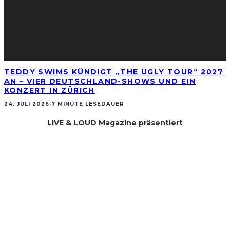
TEDDY SWIMS KÜNDIGT „THE UGLY TOUR“ 2027
AN – VIER DEUTSCHLAND-SHOWS UND EIN
KONZERT IN ZÜRICH
24. JULI 2026
·
7 MINUTE LESEDAUER
LIVE & LOUD Magazine präsentiert