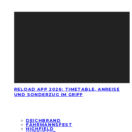
RELOAD APP 2026: TIMETABLE, ANREISE
UND SONDERZUG IM GRIFF
DEICHBRAND
FÄHRMANNSFEST
HIGHFIELD