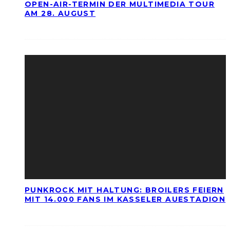
OPEN-AIR-TERMIN DER MULTIMEDIA TOUR
AM 28. AUGUST
PUNKROCK MIT HALTUNG: BROILERS FEIERN
MIT 14.000 FANS IM KASSELER AUESTADION