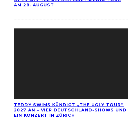
AM 28. AUGUST
TEDDY SWIMS KÜNDIGT „THE UGLY TOUR“
2027 AN – VIER DEUTSCHLAND-SHOWS UND
EIN KONZERT IN ZÜRICH