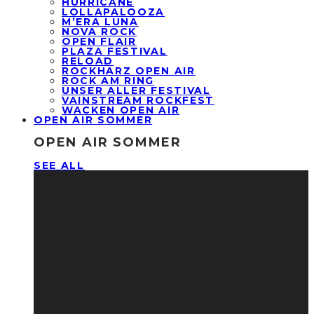
HURRICANE
LOLLAPALOOZA
M’ERA LUNA
NOVA ROCK
OPEN FLAIR
PLAZA FESTIVAL
RELOAD
ROCKHARZ OPEN AIR
ROCK AM RING
UNSER ALLER FESTIVAL
VAINSTREAM ROCKFEST
WACKEN OPEN AIR
OPEN AIR SOMMER
OPEN AIR SOMMER
SEE ALL