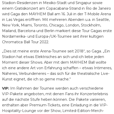
Stadion-Residenzen in Mexiko-Stadt und Singapur sowie
einem Gratiskonzert am Copacabana-Strand in Rio de Janeiro
wird Gaga den MAYHEM Ball am 16. Juli in der T-Mobile Arena
in Las Vegas eröffnen. Mit mehreren Abenden u.a. in Seattle,
New York, Miami, Toronto, Chicago, London, Stockholm,
Mailand, Barcelona und Berlin markiert diese Tour Gagas erste
Nordamerika- und Europa-/UK-Tournee seit ihrer kultigen
Chromatica Ball Tour 2022.
„Dies ist meine erste Arena-Tournee seit 2018“, so Gaga. „Ein
Stadion hat etwas Elektrisches an sich und ich liebe jeden
Moment dieser Shows. Aber mit dem MAYHEM Ball wollte
ich eine andere Art von Erfahrung schaffen – etwas Intimeres,
Näheres, Verbundeneres – das sich für die theatralische Live-
Kunst eignet, die ich so gerne mache.“
VIP:
Im Rahmen der Tournee werden auch verschiedene
VIP-Pakete angeboten, mit denen Fans ihr Konzerterlebnis
auf die nächste Stufe heben können. Die Pakete variieren,
enthalten aber Premium-Tickets, eine Einladung in die VIP-
Hospitality-Lounge vor der Show, Limited-Edition-Merch-