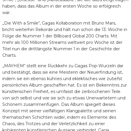
haben, dass das Album in der ersten Woche so erfolgreich
war.
„Die With a Smile“, Gagas Kollaboration mit Bruno Mars,
bricht weiterhin Rekorde und hält nun schon die 13. Woche in
Folge die Nummer 1 der Billboard Global 200 Charts. Mit
mehr als 100 Millionen Streams weltweit pro Woche ist der
Titel nun die drittlängste Nummer 1 in der Geschichte der
Charts.
„MAYHEM“ stellt eine Rückkehr zu Gagas Pop-Wurzeln dar
und bestätigt, dass sie eine Meisterin der Neuerfindung ist,
indem sie ein ebenso kühnes und eklektisches wie zutiefst
persönliches Album geschaffen hat. Es ist ein Bekenntnis zur
künstlerischen Freiheit, es umfasst die zerbrochenen Teile
von sich selbst und wie sie sich zu etwas Unerwartetem und
Schönem zusammenfügen. Das Album spiegelt dieses
Konzept mit seiner vielfältigen Klangpalette und seinen
thematischen Schichten wider, indem es Elemente des
Chaos, des Trotzes und der Verletzlichkeit zu einer
kohärenten künstlerischen Aussage verbindet. Gaga