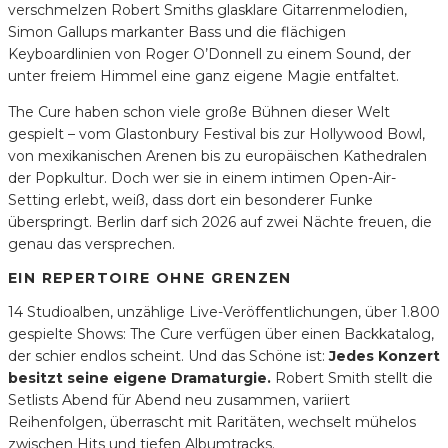
verschmelzen Robert Smiths glasklare Gitarrenmelodien,
Simon Gallups markanter Bass und die flächigen
Keyboardlinien von Roger O’Donnell zu einem Sound, der
unter freiem Himmel eine ganz eigene Magie entfaltet.
The Cure haben schon viele große Bühnen dieser Welt
gespielt – vom Glastonbury Festival bis zur Hollywood Bowl,
von mexikanischen Arenen bis zu europäischen Kathedralen
der Popkultur. Doch wer sie in einem intimen Open-Air-
Setting erlebt, weiß, dass dort ein besonderer Funke
überspringt. Berlin darf sich 2026 auf zwei Nächte freuen, die
genau das versprechen.
EIN REPERTOIRE OHNE GRENZEN
14 Studioalben, unzählige Live-Veröffentlichungen, über 1.800
gespielte Shows: The Cure verfügen über einen Backkatalog,
der schier endlos scheint. Und das Schöne ist:
Jedes Konzert
besitzt seine eigene Dramaturgie.
Robert Smith stellt die
Setlists Abend für Abend neu zusammen, variiert
Reihenfolgen, überrascht mit Raritäten, wechselt mühelos
zwischen Hits und tiefen Albumtracks.