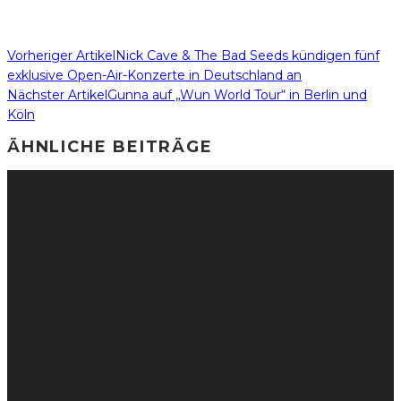
Vorheriger Artikel
Nick Cave & The Bad Seeds kündigen fünf
exklusive Open-Air-Konzerte in Deutschland an
Nächster Artikel
Gunna auf „Wun World Tour“ in Berlin und
Köln
ÄHNLICHE BEITRÄGE