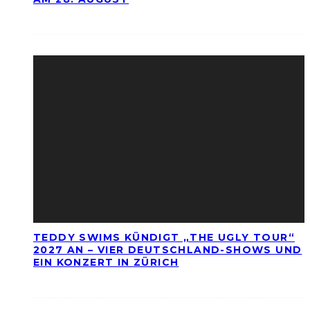
TEDDY SWIMS KÜNDIGT „THE UGLY TOUR“
2027 AN – VIER DEUTSCHLAND-SHOWS UND
EIN KONZERT IN ZÜRICH