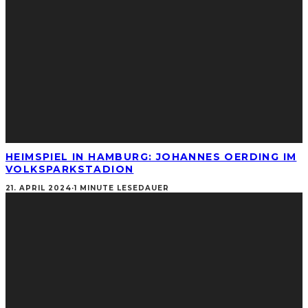
HEIMSPIEL IN HAMBURG: JOHANNES OERDING IM
VOLKSPARKSTADION
21. APRIL 2024
·
1 MINUTE LESEDAUER