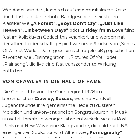
Wer dabei sein darf, kann sich auf eine musikalische Reise
durch fast fünf Jahrzehnte Bandgeschichte einstellen.
Klassiker wie
„A Forest“
,
„Boys Don’t Cry“
,
„Just Like
Heaven“
,
„Inbetween Days“
oder
„Friday I’m In Love“
sind
fest im kollektiven Gedächtnis verankert und werden mit
derselben Leidenschaft gespielt wie neue Stücke von „Songs
Of A Lost World“. Dazu gesellen sich regelmäßig epische Fan-
Favoriten wie „Disintegration“, „Pictures Of You“ oder
„Plainsong“, die live eine fast transzendente Wirkung
entfalten.
VON CRAWLEY IN DIE HALL OF FAME
Die Geschichte von The Cure beginnt 1978 im
beschaulichen
Crawley, Sussex
, wo eine Handvoll
Jugendfreunde ihre gemeinsame Liebe zu düsteren
Melodien und unkonventionellen Songstrukturen in Musik
umsetzt. Innerhalb weniger Jahre entwickeln sie aus Post-
Punk und New Wave eine Klangsprache, die bald zur DNA
einer ganzen Subkultur wird. Alben wie
„Pornography“