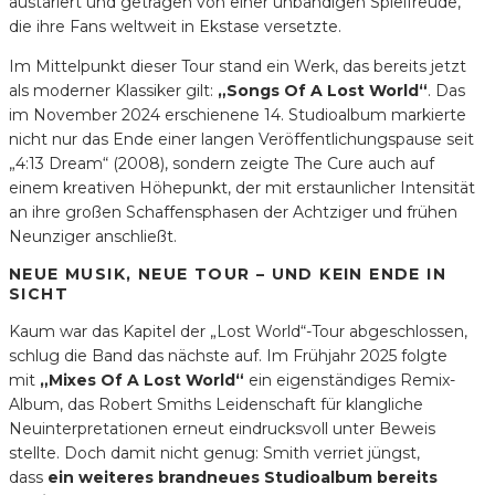
austariert und getragen von einer unbändigen Spielfreude,
die ihre Fans weltweit in Ekstase versetzte.
Im Mittelpunkt dieser Tour stand ein Werk, das bereits jetzt
als moderner Klassiker gilt:
„Songs Of A Lost World“
. Das
im November 2024 erschienene 14. Studioalbum markierte
nicht nur das Ende einer langen Veröffentlichungspause seit
„4:13 Dream“ (2008), sondern zeigte The Cure auch auf
einem kreativen Höhepunkt, der mit erstaunlicher Intensität
an ihre großen Schaffensphasen der Achtziger und frühen
Neunziger anschließt.
NEUE MUSIK, NEUE TOUR – UND KEIN ENDE IN
SICHT
Kaum war das Kapitel der „Lost World“-Tour abgeschlossen,
schlug die Band das nächste auf. Im Frühjahr 2025 folgte
mit
„Mixes Of A Lost World“
ein eigenständiges Remix-
Album, das Robert Smiths Leidenschaft für klangliche
Neuinterpretationen erneut eindrucksvoll unter Beweis
stellte. Doch damit nicht genug: Smith verriet jüngst,
dass
ein weiteres brandneues Studioalbum bereits