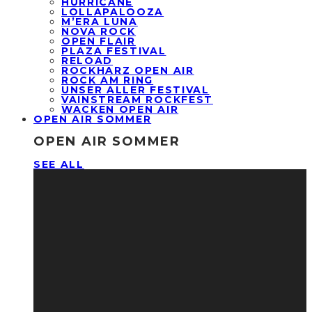
HURRICANE
LOLLAPALOOZA
M’ERA LUNA
NOVA ROCK
OPEN FLAIR
PLAZA FESTIVAL
RELOAD
ROCKHARZ OPEN AIR
ROCK AM RING
UNSER ALLER FESTIVAL
VAINSTREAM ROCKFEST
WACKEN OPEN AIR
OPEN AIR SOMMER
OPEN AIR SOMMER
SEE ALL