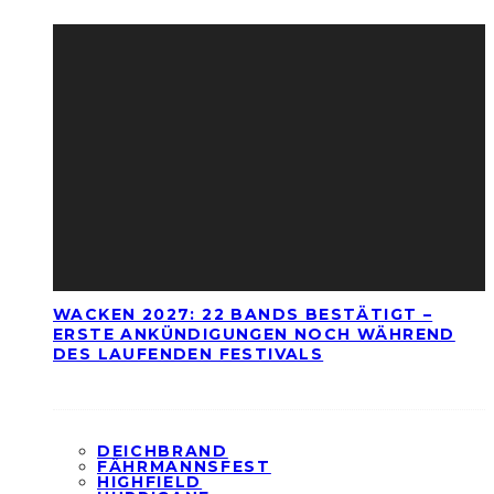
WACKEN 2027: 22 BANDS BESTÄTIGT –
ERSTE ANKÜNDIGUNGEN NOCH WÄHREND
DES LAUFENDEN FESTIVALS
DEICHBRAND
FÄHRMANNSFEST
HIGHFIELD