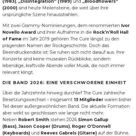
(1983)
,
„Disintegration“ (1989)
und
„Bloodflowers“
(2000)
sind heute Meilensteine, die weit über ihre
ursprüngliche Szene hinausstrahlen.
Mit zwei Grammy-Nominierungen, dem renommierten
Ivor
Novello Award
und ihrer Aufnahme in die
Rock’n’Roll Hall
of Fame
im Jahr 2019 gehören The Cure längst zu den
prägenden Namen der Rockgeschichte. Doch das
Beeindruckendste ist: Sie ruhen sich nicht darauf aus. Ihre
Konzerte sind keine musealen Rückblicke, sondern
lebendige, kraftvolle Abende voller Musik, die noch immer
relevant klingt.
DIE BAND 2026: EINE VERSCHWORENE EINHEIT
Über die Jahrzehnte hinweg durchlief The Cure zahlreiche
Besetzungswechsel – insgesamt
13 Mitglieder
waren bisher
Teil dieser außergewöhnlichen Band. Die aktuelle Formation
aber wirkt so geschlossen wie lange nicht mehr.
Neben
Robert Smith
stehen 2026
Simon Gallup
(Bass)
,
Jason Cooper (Drums)
,
Roger O’Donnell
(Keyboards)
und
Reeves Gabrels (Gitarre)
auf der Bühne.