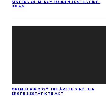
SISTERS OF MERCY FÜHREN ERSTES LINE-
UP AN
OPEN FLAIR 2027: DIE ÄRZTE SIND DER
ERSTE BESTÄTIGTE ACT