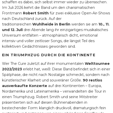
schaffen es dabei, sich selbst immer wieder zu überraschen.
Im Juli 2026 kehrt die Band um den charismatischen
Frontmann
Robert Smith
für zwei exklusive Open-Air-Shows
nach Deutschland zurück. Auf der
traditionsreichen
Wuhlheide in Berlin
werden sie am
10., 11.
und 12. Juli
drei Abende lang ihr einzigartiges musikalisches
Universum entfalten – atmosphärisch dicht, emotional
intensiv und voller zeitloser Songs, die längst Teil des
kollektiven Gedächtnisses geworden sind.
EIN TRIUMPHZUG DURCH DIE KONTINENTE
Wer The Cure zuletzt auf ihrer monumentalen
Welttournee
2022/2023
erlebt hat, weiß: Diese Band befindet sich in einer
Spätphase, die nicht nach Nostalgie schmeckt, sondern nach
künstlerischer Klarheit und souveräner Größe.
90 restlos
ausverkaufte Konzerte
auf drei Kontinenten – Europa,
Nordamerika und Lateinamerika – verwandelten die Tour in
einen Triumphzug. Robert Smith und seine Mitstreiter
präsentierten sich auf diesen Bühnenabenden in
bestechender Form: klanglich druckvoll, dramaturgisch fein