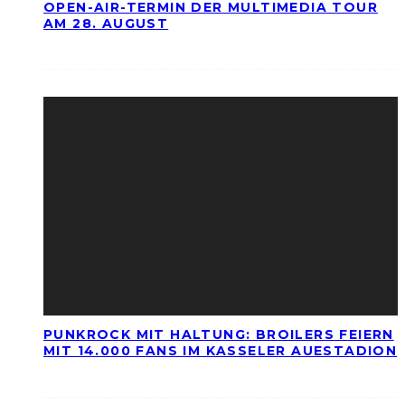
OPEN-AIR-TERMIN DER MULTIMEDIA TOUR
AM 28. AUGUST
PUNKROCK MIT HALTUNG: BROILERS FEIERN
MIT 14.000 FANS IM KASSELER AUESTADION