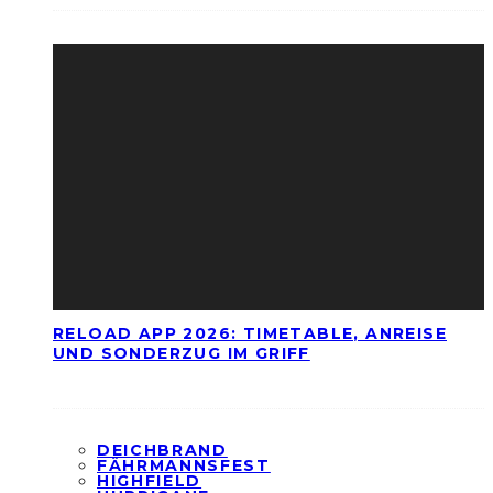
RELOAD APP 2026: TIMETABLE, ANREISE
UND SONDERZUG IM GRIFF
DEICHBRAND
FÄHRMANNSFEST
HIGHFIELD