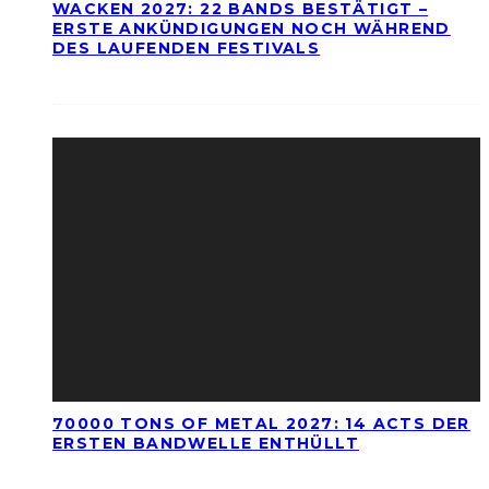
WACKEN 2027: 22 BANDS BESTÄTIGT –
ERSTE ANKÜNDIGUNGEN NOCH WÄHREND
DES LAUFENDEN FESTIVALS
70000 TONS OF METAL 2027: 14 ACTS DER
ERSTEN BANDWELLE ENTHÜLLT