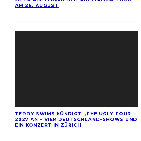
AM 28. AUGUST
TEDDY SWIMS KÜNDIGT „THE UGLY TOUR“
2027 AN – VIER DEUTSCHLAND-SHOWS UND
EIN KONZERT IN ZÜRICH