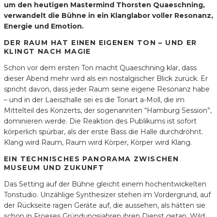
um den heutigen Mastermind Thorsten Quaeschning,
verwandelt die Bühne in ein Klanglabor voller Resonanz,
Energie und Emotion.
DER RAUM HAT EINEN EIGENEN TON – UND ER
KLINGT NACH MAGIE
Schon vor dem ersten Ton macht Quaeschning klar, dass
dieser Abend mehr wird als ein nostalgischer Blick zurück. Er
spricht davon, dass jeder Raum seine eigene Resonanz habe
– und in der Laeiszhalle sei es die Tonart a-Moll, die im
Mittelteil des Konzerts, der sogenannten “Hamburg Session”,
dominieren werde. Die Reaktion des Publikums ist sofort
körperlich spürbar, als der erste Bass die Halle durchdröhnt.
Klang wird Raum, Raum wird Körper, Körper wird Klang.
EIN TECHNISCHES PANORAMA ZWISCHEN
MUSEUM UND ZUKUNFT
Das Setting auf der Bühne gleicht einem hochentwickelten
Tonstudio. Unzählige Synthesizer stehen im Vordergrund, auf
der Rückseite ragen Geräte auf, die aussehen, als hätten sie
schon in Froeses Gründungsjahren ihren Dienst getan. Wild