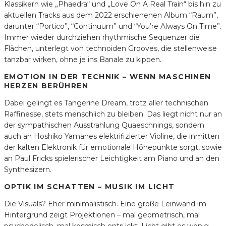
Klassikern wie „Phaedra“ und „Love On A Real Train“ bis hin zu
aktuellen Tracks aus dem 2022 erschienenen Album “Raum”,
darunter “Portico”, “Continuum” und “You’re Always On Time”.
Immer wieder durchziehen rhythmische Sequenzer die
Flächen, unterlegt von technoiden Grooves, die stellenweise
tanzbar wirken, ohne je ins Banale zu kippen.
EMOTION IN DER TECHNIK – WENN MASCHINEN
HERZEN BERÜHREN
Dabei gelingt es Tangerine Dream, trotz aller technischen
Raffinesse, stets menschlich zu bleiben. Das liegt nicht nur an
der sympathischen Ausstrahlung Quaeschnings, sondern
auch an Hoshiko Yamanes elektrifizierter Violine, die inmitten
der kalten Elektronik für emotionale Höhepunkte sorgt, sowie
an Paul Fricks spielerischer Leichtigkeit am Piano und an den
Synthesizern.
OPTIK IM SCHATTEN – MUSIK IM LICHT
Die Visuals? Eher minimalistisch. Eine große Leinwand im
Hintergrund zeigt Projektionen – mal geometrisch, mal
psychedelisch, mal kosmisch entrückt. Licht gibt es wenig,