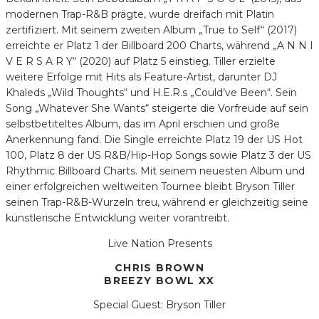
modernen Trap-R&B prägte, wurde dreifach mit Platin
zertifiziert. Mit seinem zweiten Album „True to Self“ (2017)
erreichte er Platz 1 der Billboard 200 Charts, während „A N N I
V E R S A R Y“ (2020) auf Platz 5 einstieg. Tiller erzielte
weitere Erfolge mit Hits als Feature-Artist, darunter DJ
Khaleds „Wild Thoughts“ und H.E.R.s „Could’ve Been“. Sein
Song „Whatever She Wants“ steigerte die Vorfreude auf sein
selbstbetiteltes Album, das im April erschien und große
Anerkennung fand. Die Single erreichte Platz 19 der US Hot
100, Platz 8 der US R&B/Hip-Hop Songs sowie Platz 3 der US
Rhythmic Billboard Charts. Mit seinem neuesten Album und
einer erfolgreichen weltweiten Tournee bleibt Bryson Tiller
seinen Trap-R&B-Wurzeln treu, während er gleichzeitig seine
künstlerische Entwicklung weiter vorantreibt.
Live Nation Presents
CHRIS BROWN
BREEZY BOWL XX
Special Guest: Bryson Tiller