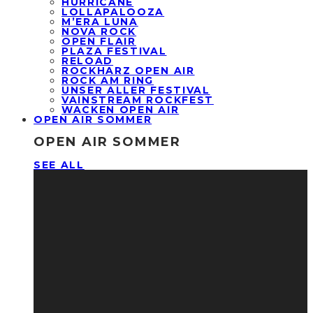
HURRICANE
LOLLAPALOOZA
M’ERA LUNA
NOVA ROCK
OPEN FLAIR
PLAZA FESTIVAL
RELOAD
ROCKHARZ OPEN AIR
ROCK AM RING
UNSER ALLER FESTIVAL
VAINSTREAM ROCKFEST
WACKEN OPEN AIR
OPEN AIR SOMMER
OPEN AIR SOMMER
SEE ALL