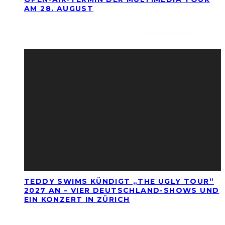
AM 28. AUGUST
TEDDY SWIMS KÜNDIGT „THE UGLY TOUR“
2027 AN – VIER DEUTSCHLAND-SHOWS UND
EIN KONZERT IN ZÜRICH