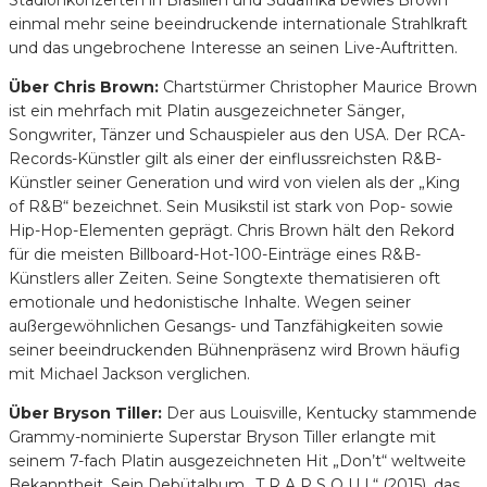
einmal mehr seine beeindruckende internationale Strahlkraft
und das ungebrochene Interesse an seinen Live-Auftritten.
Über Chris Brown:
Chartstürmer Christopher Maurice Brown
ist ein mehrfach mit Platin ausgezeichneter Sänger,
Songwriter, Tänzer und Schauspieler aus den USA. Der RCA-
Records-Künstler gilt als einer der einflussreichsten R&B-
Künstler seiner Generation und wird von vielen als der „King
of R&B“ bezeichnet. Sein Musikstil ist stark von Pop- sowie
Hip-Hop-Elementen geprägt. Chris Brown hält den Rekord
für die meisten Billboard-Hot-100-Einträge eines R&B-
Künstlers aller Zeiten. Seine Songtexte thematisieren oft
emotionale und hedonistische Inhalte. Wegen seiner
außergewöhnlichen Gesangs- und Tanzfähigkeiten sowie
seiner beeindruckenden Bühnenpräsenz wird Brown häufig
mit Michael Jackson verglichen.
Über Bryson Tiller:
Der aus Louisville, Kentucky stammende
Grammy-nominierte Superstar Bryson Tiller erlangte mit
seinem 7-fach Platin ausgezeichneten Hit „Don’t“ weltweite
Bekanntheit. Sein Debütalbum „T R A P S O U L“ (2015), das