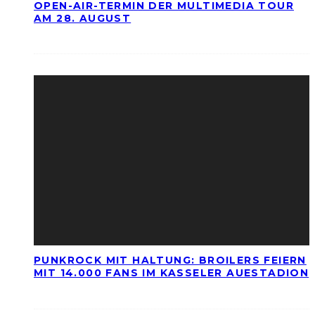
OPEN-AIR-TERMIN DER MULTIMEDIA TOUR
AM 28. AUGUST
PUNKROCK MIT HALTUNG: BROILERS FEIERN
MIT 14.000 FANS IM KASSELER AUESTADION