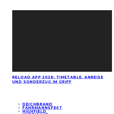
RELOAD APP 2026: TIMETABLE, ANREISE
UND SONDERZUG IM GRIFF
DEICHBRAND
FÄHRMANNSFEST
HIGHFIELD