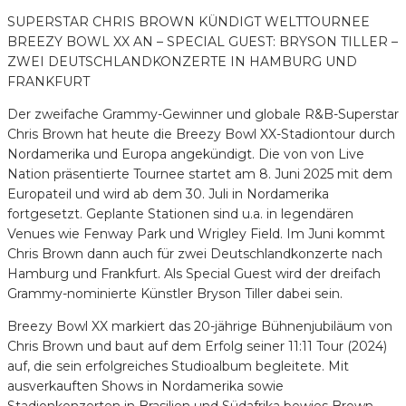
SUPERSTAR CHRIS BROWN KÜNDIGT WELTTOURNEE
BREEZY BOWL XX AN – SPECIAL GUEST: BRYSON TILLER –
ZWEI DEUTSCHLANDKONZERTE IN HAMBURG UND
FRANKFURT
Der zweifache Grammy-Gewinner und globale R&B-Superstar
Chris Brown hat heute die Breezy Bowl XX-Stadiontour durch
Nordamerika und Europa angekündigt. Die von von Live
Nation präsentierte Tournee startet am 8. Juni 2025 mit dem
Europateil und wird ab dem 30. Juli in Nordamerika
fortgesetzt. Geplante Stationen sind u.a. in legendären
Venues wie Fenway Park und Wrigley Field. Im Juni kommt
Chris Brown dann auch für zwei Deutschlandkonzerte nach
Hamburg und Frankfurt. Als Special Guest wird der dreifach
Grammy-nominierte Künstler Bryson Tiller dabei sein.
Breezy Bowl XX markiert das 20-jährige Bühnenjubiläum von
Chris Brown und baut auf dem Erfolg seiner 11:11 Tour (2024)
auf, die sein erfolgreiches Studioalbum begleitete. Mit
ausverkauften Shows in Nordamerika sowie
Stadionkonzerten in Brasilien und Südafrika bewies Brown