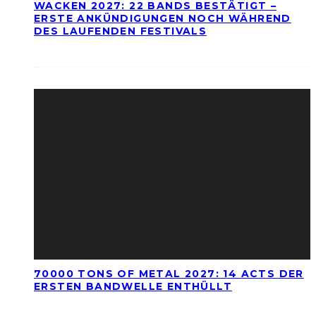
WACKEN 2027: 22 BANDS BESTÄTIGT –
ERSTE ANKÜNDIGUNGEN NOCH WÄHREND
DES LAUFENDEN FESTIVALS
70000 TONS OF METAL 2027: 14 ACTS DER
ERSTEN BANDWELLE ENTHÜLLT