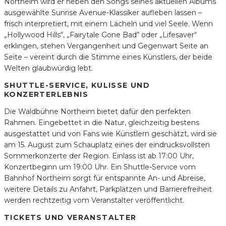
Northeim wird er neben den Songs seines aktuellen Albums
ausgewählte Sunrise Avenue-Klassiker aufleben lassen –
frisch interpretiert, mit einem Lächeln und viel Seele. Wenn
„Hollywood Hills“, „Fairytale Gone Bad“ oder „Lifesaver“
erklingen, stehen Vergangenheit und Gegenwart Seite an
Seite – vereint durch die Stimme eines Künstlers, der beide
Welten glaubwürdig lebt.
SHUTTLE-SERVICE, KULISSE UND
KONZERTERLEBNIS
Die Waldbühne Northeim bietet dafür den perfekten
Rahmen. Eingebettet in die Natur, gleichzeitig bestens
ausgestattet und von Fans wie Künstlern geschätzt, wird sie
am 15. August zum Schauplatz eines der eindrucksvollsten
Sommerkonzerte der Region. Einlass ist ab 17:00 Uhr,
Konzertbeginn um 19:00 Uhr. Ein Shuttle-Service vom
Bahnhof Northeim sorgt für entspannte An- und Abreise,
weitere Details zu Anfahrt, Parkplätzen und Barrierefreiheit
werden rechtzeitig vom Veranstalter veröffentlicht.
TICKETS UND VERANSTALTER