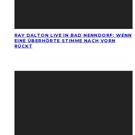
RAY DALTON LIVE IN BAD NENNDORF: WENN
EINE ÜBERHÖRTE STIMME NACH VORN
RÜCKT