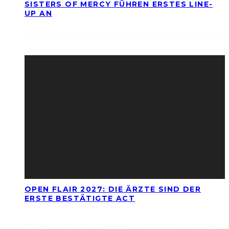
SISTERS OF MERCY FÜHREN ERSTES LINE-
UP AN
OPEN FLAIR 2027: DIE ÄRZTE SIND DER
ERSTE BESTÄTIGTE ACT