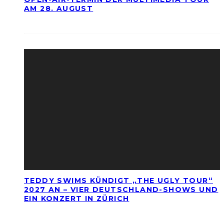
AM 28. AUGUST
TEDDY SWIMS KÜNDIGT „THE UGLY TOUR“
2027 AN – VIER DEUTSCHLAND-SHOWS UND
EIN KONZERT IN ZÜRICH