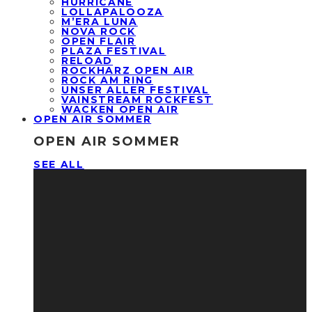
HURRICANE
LOLLAPALOOZA
M’ERA LUNA
NOVA ROCK
OPEN FLAIR
PLAZA FESTIVAL
RELOAD
ROCKHARZ OPEN AIR
ROCK AM RING
UNSER ALLER FESTIVAL
VAINSTREAM ROCKFEST
WACKEN OPEN AIR
OPEN AIR SOMMER
OPEN AIR SOMMER
SEE ALL