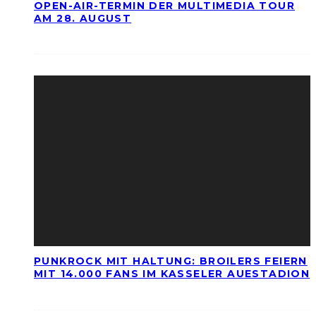
OPEN-AIR-TERMIN DER MULTIMEDIA TOUR
AM 28. AUGUST
PUNKROCK MIT HALTUNG: BROILERS FEIERN
MIT 14.000 FANS IM KASSELER AUESTADION