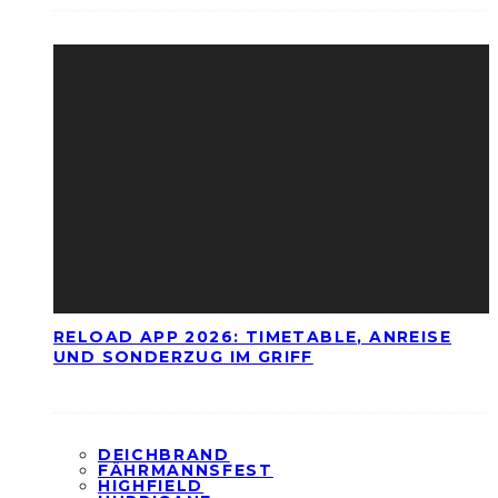
RELOAD APP 2026: TIMETABLE, ANREISE
UND SONDERZUG IM GRIFF
DEICHBRAND
FÄHRMANNSFEST
HIGHFIELD