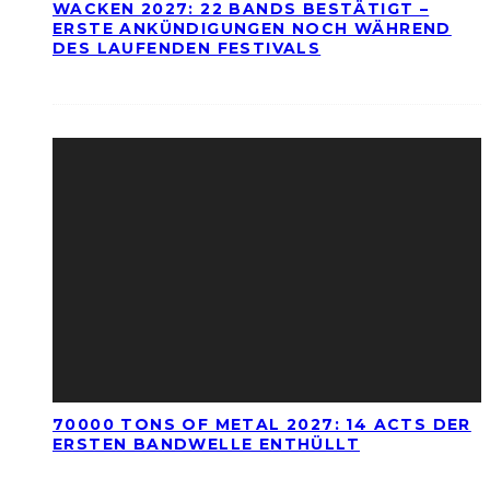
WACKEN 2027: 22 BANDS BESTÄTIGT –
ERSTE ANKÜNDIGUNGEN NOCH WÄHREND
DES LAUFENDEN FESTIVALS
70000 TONS OF METAL 2027: 14 ACTS DER
ERSTEN BANDWELLE ENTHÜLLT