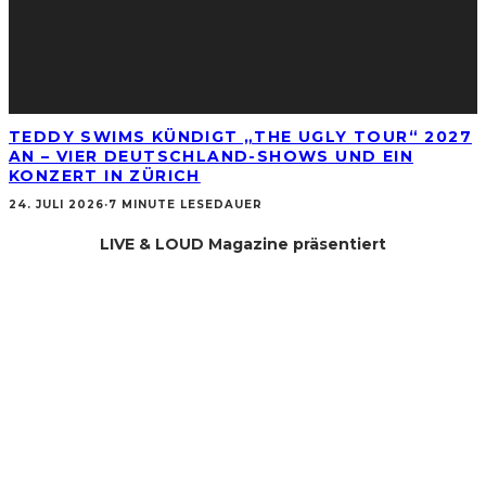
TEDDY SWIMS KÜNDIGT „THE UGLY TOUR“ 2027
AN – VIER DEUTSCHLAND-SHOWS UND EIN
KONZERT IN ZÜRICH
24. JULI 2026
·
7 MINUTE LESEDAUER
LIVE & LOUD Magazine präsentiert