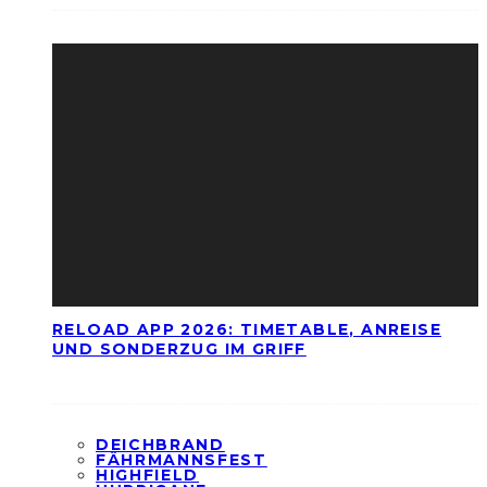
RELOAD APP 2026: TIMETABLE, ANREISE
UND SONDERZUG IM GRIFF
DEICHBRAND
FÄHRMANNSFEST
HIGHFIELD