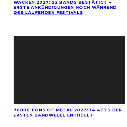
WACKEN 2027: 22 BANDS BESTÄTIGT –
ERSTE ANKÜNDIGUNGEN NOCH WÄHREND
DES LAUFENDEN FESTIVALS
70000 TONS OF METAL 2027: 14 ACTS DER
ERSTEN BANDWELLE ENTHÜLLT