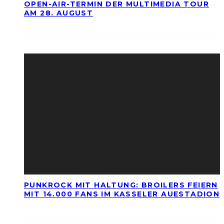
OPEN-AIR-TERMIN DER MULTIMEDIA TOUR
AM 28. AUGUST
PUNKROCK MIT HALTUNG: BROILERS FEIERN
MIT 14.000 FANS IM KASSELER AUESTADION