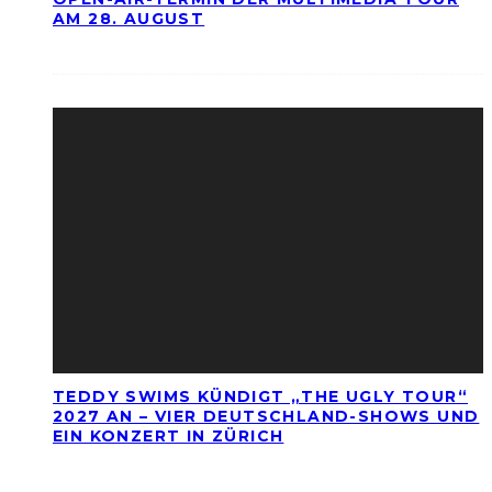
AM 28. AUGUST
TEDDY SWIMS KÜNDIGT „THE UGLY TOUR“
2027 AN – VIER DEUTSCHLAND-SHOWS UND
EIN KONZERT IN ZÜRICH