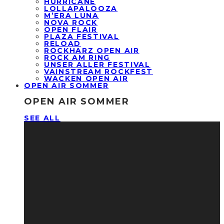
HURRICANE
LOLLAPALOOZA
M’ERA LUNA
NOVA ROCK
OPEN FLAIR
PLAZA FESTIVAL
RELOAD
ROCKHARZ OPEN AIR
ROCK AM RING
UNSER ALLER FESTIVAL
VAINSTREAM ROCKFEST
WACKEN OPEN AIR
OPEN AIR SOMMER
OPEN AIR SOMMER
SEE ALL