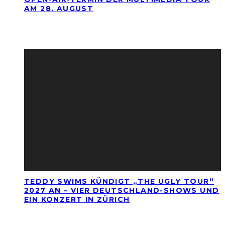
AM 28. AUGUST
TEDDY SWIMS KÜNDIGT „THE UGLY TOUR“
2027 AN – VIER DEUTSCHLAND-SHOWS UND
EIN KONZERT IN ZÜRICH