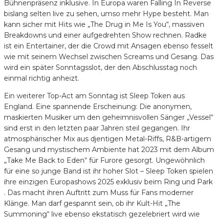
Bühnenpräsenz inklusive. In Europa waren Falling In Reverse
bislang selten live zu sehen, umso mehr Hype besteht. Man
kann sicher mit Hits wie „The Drug in Me Is You“, massiven
Breakdowns und einer aufgedrehten Show rechnen. Radke
ist ein Entertainer, der die Crowd mit Ansagen ebenso fesselt
wie mit seinem Wechsel zwischen Screams und Gesang. Das
wird ein später Sonntagsslot, der den Abschlusstag noch
einmal richtig anheizt.
Ein weiterer Top-Act am Sonntag ist Sleep Token aus
England. Eine spannende Erscheinung: Die anonymen,
maskierten Musiker um den geheimnisvollen Sänger „Vessel“
sind erst in den letzten paar Jahren steil gegangen. Ihr
atmosphärischer Mix aus djentigen Metal-Riffs, R&B-artigem
Gesang und mystischem Ambiente hat 2023 mit dem Album
„Take Me Back to Eden“ für Furore gesorgt. Ungewöhnlich
für eine so junge Band ist ihr hoher Slot – Sleep Token spielen
ihre einzigen Europashows 2025 exklusiv beim Ring und Park
. Das macht ihren Auftritt zum Muss für Fans moderner
Klänge. Man darf gespannt sein, ob ihr Kult-Hit „The
Summoning“ live ebenso ekstatisch gezelebriert wird wie