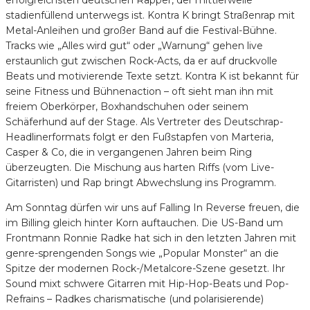
stadienfüllend unterwegs ist. Kontra K bringt Straßenrap mit
Metal-Anleihen und großer Band auf die Festival-Bühne.
Tracks wie „Alles wird gut“ oder „Warnung“ gehen live
erstaunlich gut zwischen Rock-Acts, da er auf druckvolle
Beats und motivierende Texte setzt. Kontra K ist bekannt für
seine Fitness und Bühnenaction – oft sieht man ihn mit
freiem Oberkörper, Boxhandschuhen oder seinem
Schäferhund auf der Stage. Als Vertreter des Deutschrap-
Headlinerformats folgt er den Fußstapfen von Marteria,
Casper & Co, die in vergangenen Jahren beim Ring
überzeugten. Die Mischung aus harten Riffs (vom Live-
Gitarristen) und Rap bringt Abwechslung ins Programm.
Am Sonntag dürfen wir uns auf Falling In Reverse freuen, die
im Billing gleich hinter Korn auftauchen. Die US-Band um
Frontmann Ronnie Radke hat sich in den letzten Jahren mit
genre-sprengenden Songs wie „Popular Monster“ an die
Spitze der modernen Rock-/Metalcore-Szene gesetzt. Ihr
Sound mixt schwere Gitarren mit Hip-Hop-Beats und Pop-
Refrains – Radkes charismatische (und polarisierende)