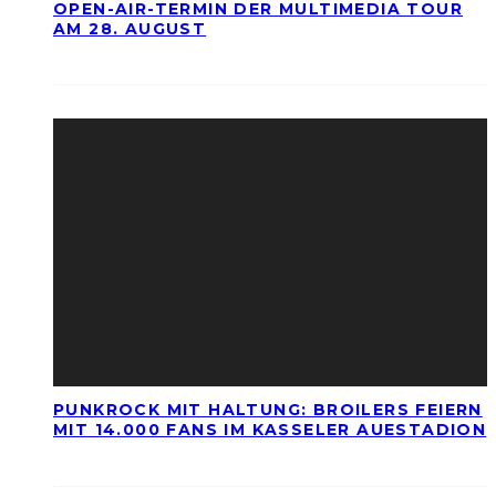
OPEN-AIR-TERMIN DER MULTIMEDIA TOUR
AM 28. AUGUST
PUNKROCK MIT HALTUNG: BROILERS FEIERN
MIT 14.000 FANS IM KASSELER AUESTADION