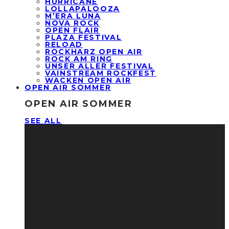
HURRICANE
LOLLAPALOOZA
M’ERA LUNA
NOVA ROCK
OPEN FLAIR
PLAZA FESTIVAL
RELOAD
ROCKHARZ OPEN AIR
ROCK AM RING
UNSER ALLER FESTIVAL
VAINSTREAM ROCKFEST
WACKEN OPEN AIR
OPEN AIR SOMMER
OPEN AIR SOMMER
SEE ALL