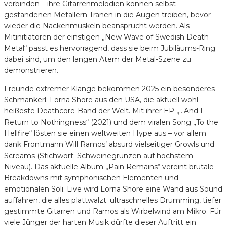
verbinden – ihre Gitarrenmelodien können selbst
gestandenen Metallern Tränen in die Augen treiben, bevor
wieder die Nackenmuskeln beansprucht werden. Als
Mitinitiatoren der einstigen „New Wave of Swedish Death
Metal“ passt es hervorragend, dass sie beim Jubiläums-Ring
dabei sind, um den langen Atem der Metal-Szene zu
demonstrieren.
Freunde extremer Klänge bekommen 2025 ein besonderes
Schmankerl: Lorna Shore aus den USA, die aktuell wohl
heißeste Deathcore-Band der Welt. Mit ihrer EP „…And I
Return to Nothingness“ (2021) und dem viralen Song „To the
Hellfire“ lösten sie einen weltweiten Hype aus – vor allem
dank Frontmann Will Ramos’ absurd vielseitiger Growls und
Screams (Stichwort: Schweinegrunzen auf höchstem
Niveau). Das aktuelle Album „Pain Remains“ vereint brutale
Breakdowns mit symphonischen Elementen und
emotionalen Soli. Live wird Lorna Shore eine Wand aus Sound
auffahren, die alles plattwalzt: ultraschnelles Drumming, tiefer
gestimmte Gitarren und Ramos als Wirbelwind am Mikro. Für
viele Jünger der harten Musik dürfte dieser Auftritt ein