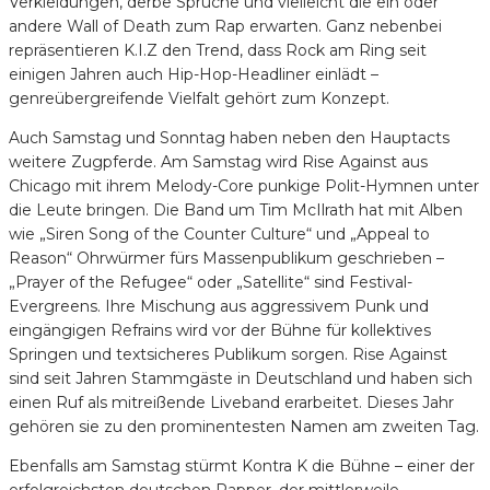
Verkleidungen, derbe Sprüche und vielleicht die ein oder
andere Wall of Death zum Rap erwarten. Ganz nebenbei
repräsentieren K.I.Z den Trend, dass Rock am Ring seit
einigen Jahren auch Hip-Hop-Headliner einlädt –
genreübergreifende Vielfalt gehört zum Konzept.
Auch Samstag und Sonntag haben neben den Hauptacts
weitere Zugpferde. Am Samstag wird Rise Against aus
Chicago mit ihrem Melody-Core punkige Polit-Hymnen unter
die Leute bringen. Die Band um Tim McIlrath hat mit Alben
wie „Siren Song of the Counter Culture“ und „Appeal to
Reason“ Ohrwürmer fürs Massenpublikum geschrieben –
„Prayer of the Refugee“ oder „Satellite“ sind Festival-
Evergreens. Ihre Mischung aus aggressivem Punk und
eingängigen Refrains wird vor der Bühne für kollektives
Springen und textsicheres Publikum sorgen. Rise Against
sind seit Jahren Stammgäste in Deutschland und haben sich
einen Ruf als mitreißende Liveband erarbeitet. Dieses Jahr
gehören sie zu den prominentesten Namen am zweiten Tag.
Ebenfalls am Samstag stürmt Kontra K die Bühne – einer der
erfolgreichsten deutschen Rapper, der mittlerweile