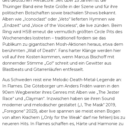
des deutschen Metalcore. Seit über 25 Jahren ist die
Thüringer Band eine feste Größe in der Szene und für ihre
politischen Botschaften sowie brachialen Shows bekannt.
Alben wie „Iconoclast“ oder „Veto“ lieferten Hymnen wie
„Endzeit“ und „Voice of the Voiceless“, die live zünden. Beim
Ring wird HSB erneut die vermutlich größten Circle Pits des
Wochenendes lostreten – traditionell fordern sie das
Publikum zu gigantischen Mosh-Aktionen heraus, etwa dem
berühmten „Wall of Death“. Fans harter Klänge werden hier
voll auf ihre Kosten kommen, wenn Marcus Bischoff mit
donnernder Stimme „Go!“ schreit und ein Gewitter aus
Blastbeats und Gitarrenläufen entfesselt.
Aus Schweden reist eine Melodic-Death-Metal-Legende an:
In Flames. Die Göteborger um Anders Fridén waren in den
90ern Wegbereiter ihres Genres mit Alben wie „The Jester
Race“ und „Clayman“. Inzwischen haben sie ihren Sound
moderner und melodischer gestaltet („I, The Mask“ 2019,
„Foregone“ 2023), aber live spannen sie meist einen Bogen
von alten Krachern („Only for the Weak“ darf nie fehlen) bis zu
neueren Hits. In Flames schaffen es, Härte und Harmonie zu