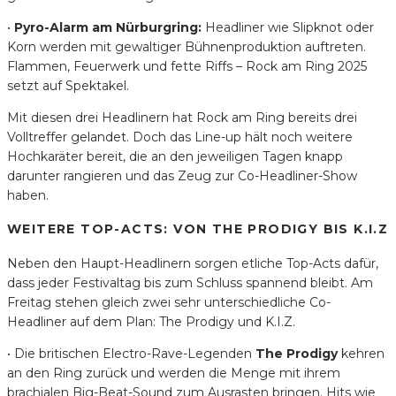
•
Pyro-Alarm am Nürburgring:
Headliner wie Slipknot oder
Korn werden mit gewaltiger Bühnenproduktion auftreten.
Flammen, Feuerwerk und fette Riffs – Rock am Ring 2025
setzt auf Spektakel.
Mit diesen drei Headlinern hat Rock am Ring bereits drei
Volltreffer gelandet. Doch das Line-up hält noch weitere
Hochkaräter bereit, die an den jeweiligen Tagen knapp
darunter rangieren und das Zeug zur Co-Headliner-Show
haben.
WEITERE TOP-ACTS: VON THE PRODIGY BIS K.I.Z
Neben den Haupt-Headlinern sorgen etliche Top-Acts dafür,
dass jeder Festivaltag bis zum Schluss spannend bleibt. Am
Freitag stehen gleich zwei sehr unterschiedliche Co-
Headliner auf dem Plan: The Prodigy und K.I.Z.
• Die britischen Electro-Rave-Legenden
The Prodigy
kehren
an den Ring zurück und werden die Menge mit ihrem
brachialen Big-Beat-Sound zum Ausrasten bringen. Hits wie