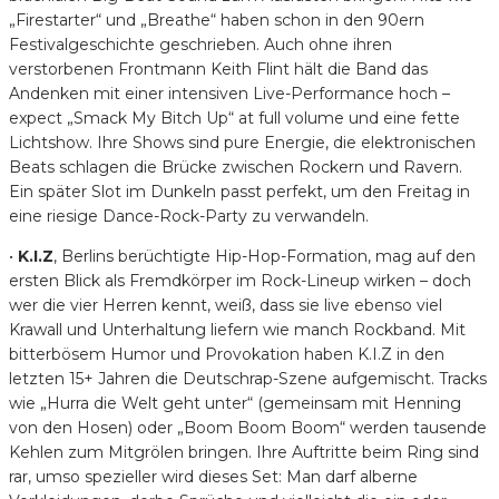
„Firestarter“ und „Breathe“ haben schon in den 90ern
Festivalgeschichte geschrieben. Auch ohne ihren
verstorbenen Frontmann Keith Flint hält die Band das
Andenken mit einer intensiven Live-Performance hoch –
expect „Smack My Bitch Up“ at full volume und eine fette
Lichtshow. Ihre Shows sind pure Energie, die elektronischen
Beats schlagen die Brücke zwischen Rockern und Ravern.
Ein später Slot im Dunkeln passt perfekt, um den Freitag in
eine riesige Dance-Rock-Party zu verwandeln.
•
K.I.Z
, Berlins berüchtigte Hip-Hop-Formation, mag auf den
ersten Blick als Fremdkörper im Rock-Lineup wirken – doch
wer die vier Herren kennt, weiß, dass sie live ebenso viel
Krawall und Unterhaltung liefern wie manch Rockband. Mit
bitterbösem Humor und Provokation haben K.I.Z in den
letzten 15+ Jahren die Deutschrap-Szene aufgemischt. Tracks
wie „Hurra die Welt geht unter“ (gemeinsam mit Henning
von den Hosen) oder „Boom Boom Boom“ werden tausende
Kehlen zum Mitgrölen bringen. Ihre Auftritte beim Ring sind
rar, umso spezieller wird dieses Set: Man darf alberne