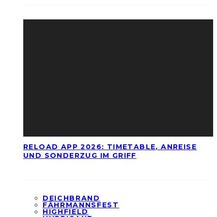
RELOAD APP 2026: TIMETABLE, ANREISE
UND SONDERZUG IM GRIFF
DEICHBRAND
FÄHRMANNSFEST
HIGHFIELD