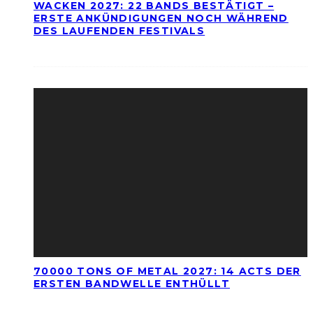
WACKEN 2027: 22 BANDS BESTÄTIGT –
ERSTE ANKÜNDIGUNGEN NOCH WÄHREND
DES LAUFENDEN FESTIVALS
70000 TONS OF METAL 2027: 14 ACTS DER
ERSTEN BANDWELLE ENTHÜLLT