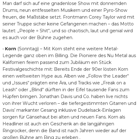
Man darf sich auf eine gnadenlose Show mit donnernden
Drums, neun entfesselten Musikern und einer Pyro-Show
freuen, die Maßstäbe setzt. Frontmann Corey Taylor wird mit
seiner Truppe sicher keine Gefangenen machen – das Motto
lautet: „People = Shit“, und so chaotisch, laut und genial wird
es auch vor der Bühne zugehen.
•
Korn
(Sonntag) – Mit Korn steht eine weitere Metal-
Legende ganz oben im Billing. Die Pioniere des Nu Metal aus
Kalifornien feiern passend zum Jubiläum ein Stück
Festivalgeschichte mit: Bereits Ende der 90er lösten Korn
einen weltweiten Hype aus. Alben wie „Follow the Leader“
und „Issues“ prägten eine Ära, und Tracks wie „Freak on a
Leash“ oder „Blind“ dürften in der Eifel tausende Fans zum
Hüpfen bringen. Jonathan Davis und Co. haben live nichts
von ihrer Wucht verloren – die tiefergestimmten Gitarren und
Davis’ markanter Gesang inklusive Dudelsack-Einlagen
sorgen für Gänsehaut bei alten und neuen Fans. Korn als
Headliner ist auch ein Geschenk an die langjährigen
Ringrocker, denn die Band ist nach Jahren wieder auf der
großen Bühne am Ring zu erleben .