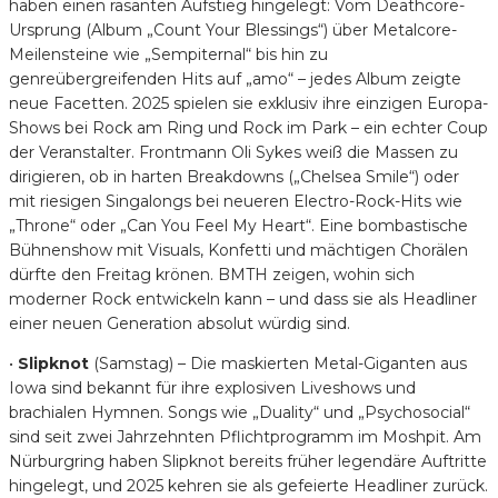
haben einen rasanten Aufstieg hingelegt: Vom Deathcore-
Ursprung (Album „Count Your Blessings“) über Metalcore-
Meilensteine wie „Sempiternal“ bis hin zu
genreübergreifenden Hits auf „amo“ – jedes Album zeigte
neue Facetten. 2025 spielen sie exklusiv ihre einzigen Europa-
Shows bei Rock am Ring und Rock im Park – ein echter Coup
der Veranstalter. Frontmann Oli Sykes weiß die Massen zu
dirigieren, ob in harten Breakdowns („Chelsea Smile“) oder
mit riesigen Singalongs bei neueren Electro-Rock-Hits wie
„Throne“ oder „Can You Feel My Heart“. Eine bombastische
Bühnenshow mit Visuals, Konfetti und mächtigen Chorälen
dürfte den Freitag krönen. BMTH zeigen, wohin sich
moderner Rock entwickeln kann – und dass sie als Headliner
einer neuen Generation absolut würdig sind.
•
Slipknot
(Samstag) – Die maskierten Metal-Giganten aus
Iowa sind bekannt für ihre explosiven Liveshows und
brachialen Hymnen. Songs wie „Duality“ und „Psychosocial“
sind seit zwei Jahrzehnten Pflichtprogramm im Moshpit. Am
Nürburgring haben Slipknot bereits früher legendäre Auftritte
hingelegt, und 2025 kehren sie als gefeierte Headliner zurück.