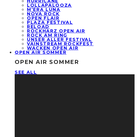
HURRICANE
LOLLAPALOOZA
M’ERA LUNA
NOVA ROCK
OPEN FLAIR
PLAZA FESTIVAL
RELOAD
ROCKHARZ OPEN AIR
ROCK AM RING
UNSER ALLER FESTIVAL
VAINSTREAM ROCKFEST
WACKEN OPEN AIR
OPEN AIR SOMMER
OPEN AIR SOMMER
SEE ALL