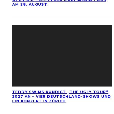
AM 28. AUGUST
TEDDY SWIMS KÜNDIGT „THE UGLY TOUR“
2027 AN – VIER DEUTSCHLAND-SHOWS UND
EIN KONZERT IN ZÜRICH