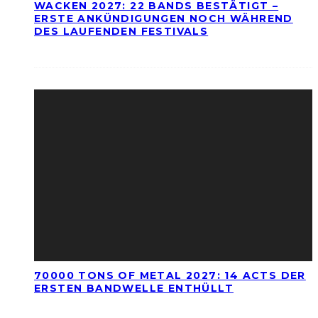
WACKEN 2027: 22 BANDS BESTÄTIGT –
ERSTE ANKÜNDIGUNGEN NOCH WÄHREND
DES LAUFENDEN FESTIVALS
70000 TONS OF METAL 2027: 14 ACTS DER
ERSTEN BANDWELLE ENTHÜLLT