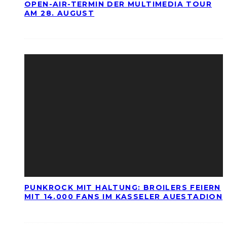
OPEN-AIR-TERMIN DER MULTIMEDIA TOUR
AM 28. AUGUST
PUNKROCK MIT HALTUNG: BROILERS FEIERN
MIT 14.000 FANS IM KASSELER AUESTADION