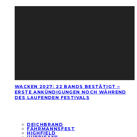
WACKEN 2027: 22 BANDS BESTÄTIGT –
ERSTE ANKÜNDIGUNGEN NOCH WÄHREND
DES LAUFENDEN FESTIVALS
DEICHBRAND
FÄHRMANNSFEST
HIGHFIELD