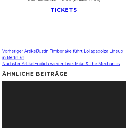
TICKETS
Vorheriger Artikel
Justin Timberlake führt Lollapaoolza Lineup
in Berlin an
Nächster Artikel
Endlich wieder Live: Mike & The Mechanics
ÄHNLICHE BEITRÄGE