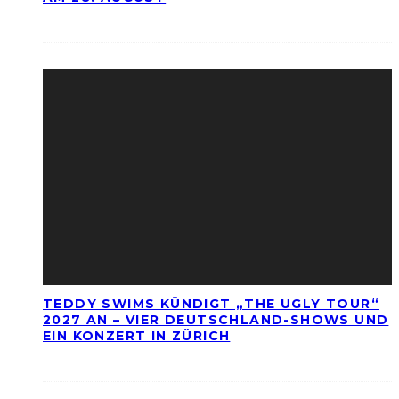
TEDDY SWIMS KÜNDIGT „THE UGLY TOUR“
2027 AN – VIER DEUTSCHLAND-SHOWS UND
EIN KONZERT IN ZÜRICH