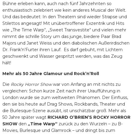
Bühne erleben kann, auch nach fünf Jahrzehnten so
enthusiastisch zelebriert wie kein anderes Musical der Welt.
Und das bedeutet: In den Theatern sind wieder Strapse und
Stilettos angesagt! Mit unübertroffener Exzentrik und Hits
wie „The Time Warp“, „Sweet Transvestite“ und vielen mehr
nimmt die schrille Story um das junge, biedere Paar Brad
Majors und Janet Weiss und den diabolischen Außerirdischen
Dr. Frank’n’Furter ihren Lauf. Es darf gebuht, mit Lichtern
geschwenkt und Wasser gespritzt werden, was das Zeug
hält!
Mehr als 50 Jahre Glamour und Rock’n’Roll
Die
Rocky Horror Show
war von Anfang an mit nichts zu
vergleichen: Schon kurze Zeit nach ihrer Uraufführung in
London wurde sie zum weltweiten Phänomen. Der Einfluss,
den sie bis heute auf Drag Shows, Rockbands, Theater und
die Burlesque-Szene ausübt, ist unschätzbar groß. Mehr als
50 Jahre später wagt
RICHARD O’BRIEN’S ROCKY HORROR
SHOW
den
„Time Warp“
zurück zu den Wurzeln – zu B-
Movies, Burlesque und Glamrock – und dringt bis zum