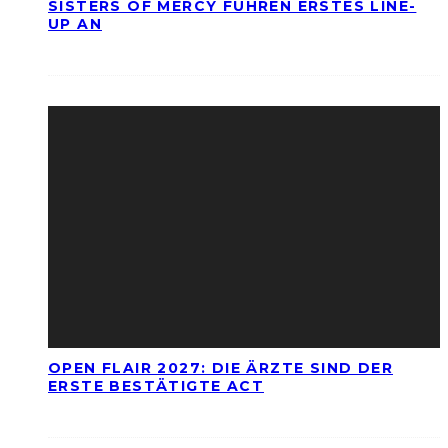
SISTERS OF MERCY FÜHREN ERSTES LINE-
UP AN
OPEN FLAIR 2027: DIE ÄRZTE SIND DER
ERSTE BESTÄTIGTE ACT