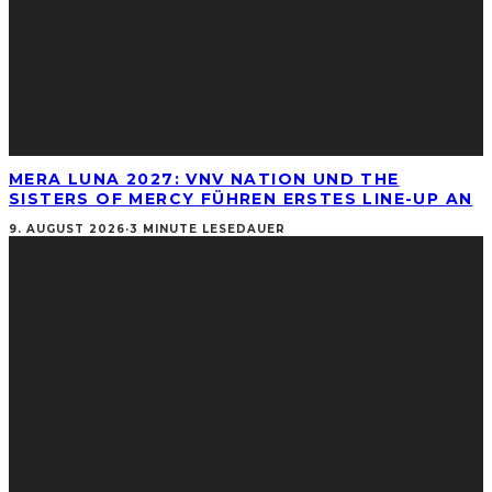
MERA LUNA 2027: VNV NATION UND THE
SISTERS OF MERCY FÜHREN ERSTES LINE-UP AN
9. AUGUST 2026
·
3 MINUTE LESEDAUER