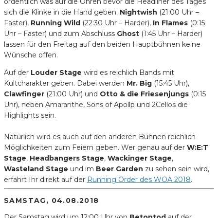
ordentlich was auf die Ohren bevor die Headliner des Tages
sich die Klinke in die Hand geben.
Nightwish
(21:00 Uhr –
Faster),
Running Wild
(22:30 Uhr – Harder),
In Flames
(0:15
Uhr – Faster) und zum Abschluss
Ghost
(1:45 Uhr – Harder)
lassen für den Freitag auf den beiden Hauptbühnen keine
Wünsche offen.
Auf der
Louder Stage
wird es reichlich Bands mit
Kultcharakter geben. Dabei werden
Mr. Big
(15:45 Uhr),
Clawfinger
(21:00 Uhr) und
Otto & die Friesenjungs
(0:15
Uhr), neben Amaranthe, Sons of Apollp und 2Cellos die
Highlights sein.
Natürlich wird es auch auf den anderen Bühnen reichlich
Möglichkeiten zum Feiern geben. Wer genau auf der
W:E:T
Stage
,
Headbangers Stage
,
Wackinger Stage
,
Wasteland Stage
und im
Beer Garden
zu sehen sein wird,
erfahrt Ihr direkt auf der
Running Order des WOA 2018
.
SAMSTAG, 04.08.2018
Der Samstag wird um 12:00 Uhr von
Betontod
auf der