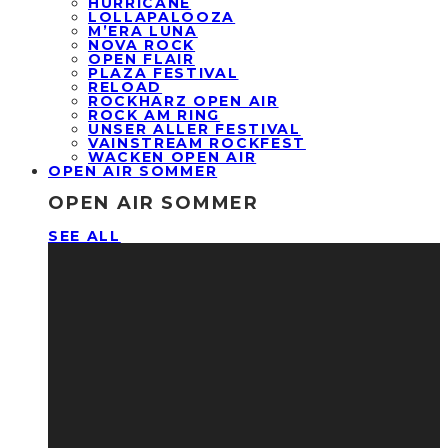
HURRICANE
LOLLAPALOOZA
M’ERA LUNA
NOVA ROCK
OPEN FLAIR
PLAZA FESTIVAL
RELOAD
ROCKHARZ OPEN AIR
ROCK AM RING
UNSER ALLER FESTIVAL
VAINSTREAM ROCKFEST
WACKEN OPEN AIR
OPEN AIR SOMMER
OPEN AIR SOMMER
SEE ALL