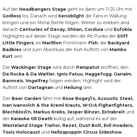
Auf der
Headbangers Stage
geht es dann um 11:25 Uhr mit
Godless
los. Danach wird
Xenoblight
die Fans in Wallung
bringen und ein Metal Battle folgen. Weiter zu erleben sind
danach
Centuries of Decay, Shiran, Cordura
und
Eufobia
.
Highlights auf dieser Stage werden die Alt-Punks der
Stiff
Little Fingers
, ex-
Marillion
Frontmann
Fish
, die
Backyard
Badbies
und zum Abschluss der Kult-Auftritt von
Mambo
Kurt
sein.
Die
Wackinger Stage
wird durch
Pampatut
eröffnet, den
Da Rocka & Da Waitler
,
Ignis Fatuu
,
Haggefugg
,
Ganaim
,
Bannreis
,
Vogelfrey
folgen werden. Highlight wird der
Auftritt von
Dartagnan
und
Heilung
sein.
Der
Beer Garden
fährt mit
Rose Bogey\’s, Acoustic Steel,
Ivan Ivanovich & the Kreml Krauts, W:O:A Figherfighters,
Blechblos\’n, Markus Krebs, Jesper Binzer, Extrabreit
und
der
Karaoke till Death
kultig auf, während es auf der
Wasteland Stage Traitor, Rezet, Dust Bolt, Evil Invaders,
Toxic Holocaust
und
Hellzapoppin Circus Sideshow