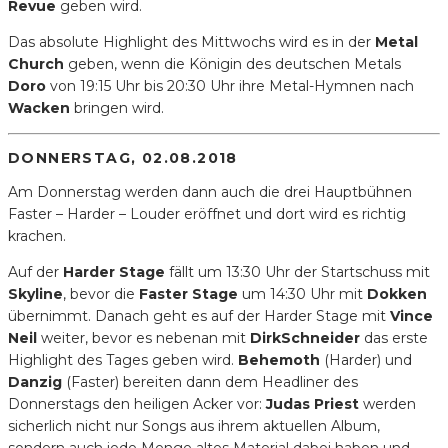
Revue
geben wird.
Das absolute Highlight des Mittwochs wird es in der
Metal
Church
geben, wenn die Königin des deutschen Metals
Doro
von 19:15 Uhr bis 20:30 Uhr ihre Metal-Hymnen nach
Wacken
bringen wird.
DONNERSTAG, 02.08.2018
Am Donnerstag werden dann auch die drei Hauptbühnen
Faster – Harder – Louder eröffnet und dort wird es richtig
krachen.
Auf der
Harder Stage
fällt um 13:30 Uhr der Startschuss mit
Skyline
, bevor die
Faster Stage
um 14:30 Uhr mit
Dokken
übernimmt. Danach geht es auf der Harder Stage mit
Vince
Neil
weiter, bevor es nebenan mit
DirkSchneider
das erste
Highlight des Tages geben wird.
Behemoth
(Harder) und
Danzig
(Faster) bereiten dann dem Headliner des
Donnerstags den heiligen Acker vor:
Judas Priest
werden
sicherlich nicht nur Songs aus ihrem aktuellen Album,
sondern auch jede Menge altes Material dabei haben und