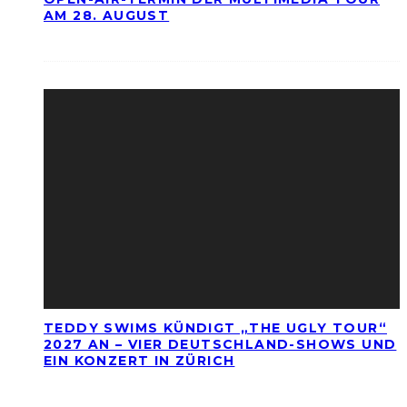
AM 28. AUGUST
TEDDY SWIMS KÜNDIGT „THE UGLY TOUR“
2027 AN – VIER DEUTSCHLAND-SHOWS UND
EIN KONZERT IN ZÜRICH