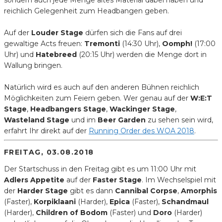
reichlich Gelegenheit zum Headbangen geben.
Auf der
Louder Stage
dürfen sich die Fans auf drei
gewaltige Acts freuen:
Tremonti
(14:30 Uhr),
Oomph!
(17:00
Uhr) und
Hatebreed
(20:15 Uhr) werden die Menge dort in
Wallung bringen.
Natürlich wird es auch auf den anderen Bühnen reichlich
Möglichkeiten zum Feiern geben. Wer genau auf der
W:E:T
Stage
,
Headbangers Stage
,
Wackinger Stage
,
Wasteland Stage
und im
Beer Garden
zu sehen sein wird,
erfahrt Ihr direkt auf der
Running Order des WOA 2018
.
FREITAG, 03.08.2018
Der Startschuss in den Freitag gibt es um 11:00 Uhr mit
Adlers Appetite
auf der
Faster Stage
. Im Wechselspiel mit
der
Harder Stage
gibt es dann
Cannibal Corpse
,
Amorphis
(Faster),
Korpiklaani
(Harder),
Epica
(Faster),
Schandmaul
(Harder),
Children of Bodom
(Faster) und
Doro
(Harder)