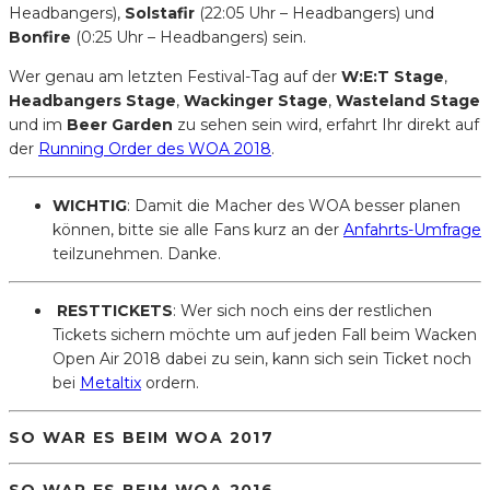
Headbangers),
Solstafir
(22:05 Uhr – Headbangers) und
Bonfire
(0:25 Uhr – Headbangers) sein.
Wer genau am letzten Festival-Tag auf der
W:E:T Stage
,
Headbangers Stage
,
Wackinger Stage
,
Wasteland Stage
und im
Beer Garden
zu sehen sein wird, erfahrt Ihr direkt auf
der
Running Order des WOA 2018
.
WICHTIG
: Damit die Macher des WOA besser planen
können, bitte sie alle Fans kurz an der
Anfahrts-Umfrage
teilzunehmen. Danke.
RESTTICKETS
: Wer sich noch eins der restlichen
Tickets sichern möchte um auf jeden Fall beim Wacken
Open Air 2018 dabei zu sein, kann sich sein Ticket noch
bei
Metaltix
ordern.
SO WAR ES BEIM WOA 2017
SO WAR ES BEIM WOA 2016