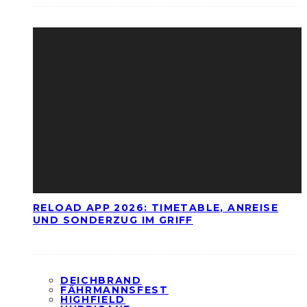
RELOAD APP 2026: TIMETABLE, ANREISE
UND SONDERZUG IM GRIFF
DEICHBRAND
FÄHRMANNSFEST
HIGHFIELD