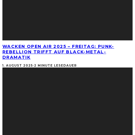
WACKEN OPEN AIR 2025 – FREITAG: PUNK-
REBELLION TRIFFT AUF BLACK-METAL-
DRAMATIK
1. AUGUST 2025
·
2 MINUTE LESEDAUER