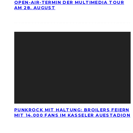
OPEN-AIR-TERMIN DER MULTIMEDIA TOUR
AM 28. AUGUST
PUNKROCK MIT HALTUNG: BROILERS FEIERN
MIT 14.000 FANS IM KASSELER AUESTADION