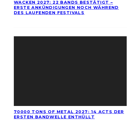
WACKEN 2027: 22 BANDS BESTÄTIGT –
ERSTE ANKÜNDIGUNGEN NOCH WÄHREND
DES LAUFENDEN FESTIVALS
70000 TONS OF METAL 2027: 14 ACTS DER
ERSTEN BANDWELLE ENTHÜLLT