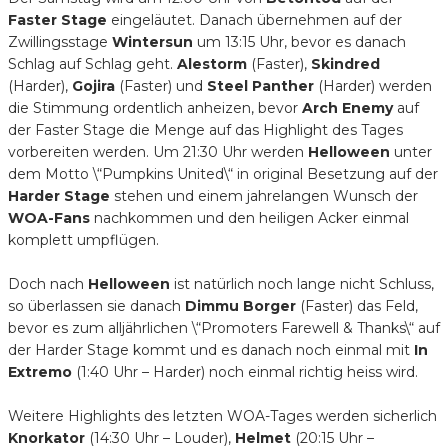
Faster Stage
eingeläutet. Danach übernehmen auf der
Zwillingsstage
Wintersun
um 13:15 Uhr, bevor es danach
Schlag auf Schlag geht.
Alestorm
(Faster),
Skindred
(Harder),
Gojira
(Faster) und
Steel Panther
(Harder) werden
die Stimmung ordentlich anheizen, bevor
Arch Enemy
auf
der Faster Stage die Menge auf das Highlight des Tages
vorbereiten werden. Um 21:30 Uhr werden
Helloween
unter
dem Motto \“Pumpkins United\“ in original Besetzung auf der
Harder Stage
stehen und einem jahrelangen Wunsch der
WOA-Fans
nachkommen und den heiligen Acker einmal
komplett umpflügen.
Doch nach
Helloween
ist natürlich noch lange nicht Schluss,
so überlassen sie danach
Dimmu Borger
(Faster) das Feld,
bevor es zum alljährlichen \“Promoters Farewell & Thanks\“ auf
der Harder Stage kommt und es danach noch einmal mit
In
Extremo
(1:40 Uhr – Harder) noch einmal richtig heiss wird.
Weitere Highlights des letzten WOA-Tages werden sicherlich
Knorkator
(14:30 Uhr – Louder),
Helmet
(20:15 Uhr –