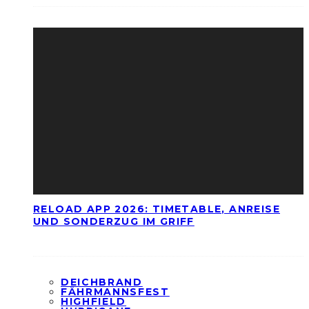
RELOAD APP 2026: TIMETABLE, ANREISE
UND SONDERZUG IM GRIFF
DEICHBRAND
FÄHRMANNSFEST
HIGHFIELD