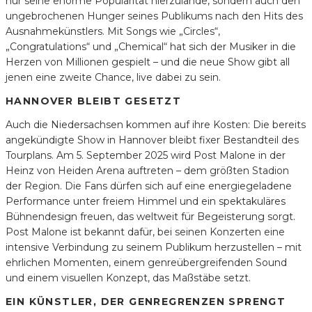
nur seine enorme Popularität hierzulande, sondern auch den
ungebrochenen Hunger seines Publikums nach den Hits des
Ausnahmekünstlers. Mit Songs wie „Circles“,
„Congratulations“ und „Chemical“ hat sich der Musiker in die
Herzen von Millionen gespielt – und die neue Show gibt all
jenen eine zweite Chance, live dabei zu sein.
HANNOVER BLEIBT GESETZT
Auch die Niedersachsen kommen auf ihre Kosten: Die bereits
angekündigte Show in Hannover bleibt fixer Bestandteil des
Tourplans. Am 5. September 2025 wird Post Malone in der
Heinz von Heiden Arena auftreten – dem größten Stadion
der Region. Die Fans dürfen sich auf eine energiegeladene
Performance unter freiem Himmel und ein spektakuläres
Bühnendesign freuen, das weltweit für Begeisterung sorgt.
Post Malone ist bekannt dafür, bei seinen Konzerten eine
intensive Verbindung zu seinem Publikum herzustellen – mit
ehrlichen Momenten, einem genreübergreifenden Sound
und einem visuellen Konzept, das Maßstäbe setzt.
EIN KÜNSTLER, DER GENREGRENZEN SPRENGT