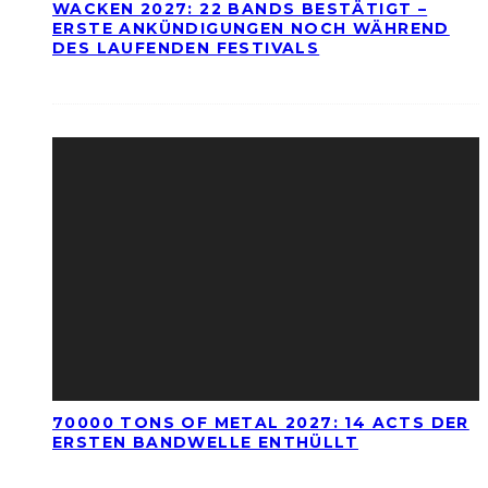
WACKEN 2027: 22 BANDS BESTÄTIGT –
ERSTE ANKÜNDIGUNGEN NOCH WÄHREND
DES LAUFENDEN FESTIVALS
70000 TONS OF METAL 2027: 14 ACTS DER
ERSTEN BANDWELLE ENTHÜLLT