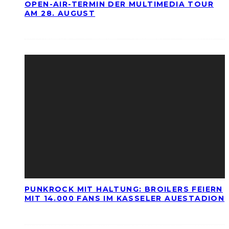
OPEN-AIR-TERMIN DER MULTIMEDIA TOUR
AM 28. AUGUST
PUNKROCK MIT HALTUNG: BROILERS FEIERN
MIT 14.000 FANS IM KASSELER AUESTADION