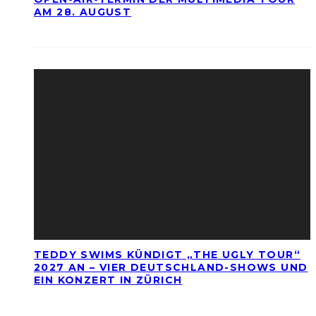
AM 28. AUGUST
TEDDY SWIMS KÜNDIGT „THE UGLY TOUR“
2027 AN – VIER DEUTSCHLAND-SHOWS UND
EIN KONZERT IN ZÜRICH