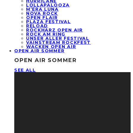
HURRICANE
LOLLAPALOOZA
M’ERA LUNA
NOVA ROCK
OPEN FLAIR
PLAZA FESTIVAL
RELOAD
ROCKHARZ OPEN AIR
ROCK AM RING
UNSER ALLER FESTIVAL
VAINSTREAM ROCKFEST
WACKEN OPEN AIR
OPEN AIR SOMMER
OPEN AIR SOMMER
SEE ALL