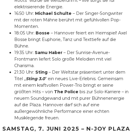
Roots“ wurde sie weltberühmt – live sorgt sie für
elektrisierende Energie.
16:50 Uhr:
Michael Schulte
– Der Singer-Songwriter
mit der roten Mähne berührt mit gefühlvollen Pop-
Momenten.
18:05 Uhr:
Bosse
– Hannover feiert ein Heimspiel! Axel
Bosse bringt Euphorie, Tanz und Texttiefe auf die
Bühne.
19:35 Uhr:
Samu Haber
– Der Sunrise-Avenue-
Frontmann liefert Solo große Melodien mit viel
Charisma.
21:30 Uhr:
Sting
– Der Weltstar präsentiert unter dem
Titel „
Sting 3.0
“ ein neues Live-Erlebnis. Gemeinsam
mit einem kraftvollen Power-Trio bringt er seine
größten Hits – von
The Police
bis zur Solo-Karriere – in
neuem Soundgewand und mit purer Bühnenenergie
auf die Plaza. Hannover darf sich auf eine
außergewöhnliche Performance einer echten
Musiklegende freuen.
SAMSTAG, 7. JUNI 2025 – N-JOY PLAZA