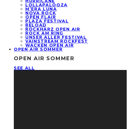
HURRICANE
LOLLAPALOOZA
M’ERA LUNA
NOVA ROCK
OPEN FLAIR
PLAZA FESTIVAL
RELOAD
ROCKHARZ OPEN AIR
ROCK AM RING
UNSER ALLER FESTIVAL
VAINSTREAM ROCKFEST
WACKEN OPEN AIR
OPEN AIR SOMMER
OPEN AIR SOMMER
SEE ALL