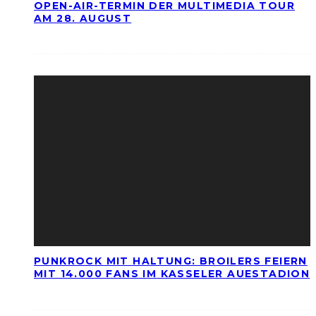
OPEN-AIR-TERMIN DER MULTIMEDIA TOUR
AM 28. AUGUST
PUNKROCK MIT HALTUNG: BROILERS FEIERN
MIT 14.000 FANS IM KASSELER AUESTADION