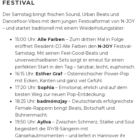
FESTIVAL
Der Samstag bringt frischen Sound, Urban Beats und
Dancefloor-Vibes mit dem jungen Festivalformat von N-JOY
– und startet traditionell mit einem Wiederholungstäter:
15:00 Uhr:
Alle Farben
– Zum dritten Mal in Folge
eröffnet Resident-DJ Alle Farben den
N-JOY
Festival-
Samstag. Mit seinen Feel-Good-Beats und
unverwechselbaren Sets sorgt er erneut für einen
perfekten Start in den Tag – tanzbar, leicht, euphorisch.
16:15 Uhr:
Esther Graf
– Österreichischer Power-Pop
mit Ecken, Kanten und ganz viel Gefühl.
17:20 Uhr:
Sophia
– Emotional, ehrlich und auf dem
besten Weg zur neuen Pop-Entdeckung.
18:25 Uhr:
badmómzjay
– Deutschlands erfolgreichste
Female-Rapperin bringt Beats, Botschaft und
Bühnenmacht.
19:50 Uhr:
Ayliva
– Zwischen Schmerz, Stärke und Soul
begeistert die R’n’B-Sängerin mit
Gänsehautmomenten – und liefert in Hannover ihr