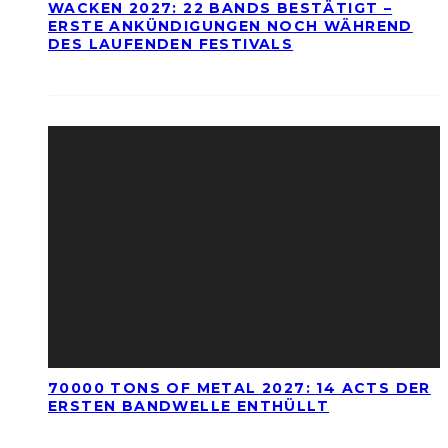
WACKEN 2027: 22 BANDS BESTÄTIGT –
ERSTE ANKÜNDIGUNGEN NOCH WÄHREND
DES LAUFENDEN FESTIVALS
70000 TONS OF METAL 2027: 14 ACTS DER
ERSTEN BANDWELLE ENTHÜLLT