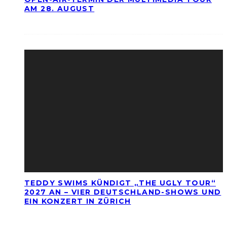
AM 28. AUGUST
TEDDY SWIMS KÜNDIGT „THE UGLY TOUR“
2027 AN – VIER DEUTSCHLAND-SHOWS UND
EIN KONZERT IN ZÜRICH