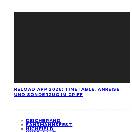
RELOAD APP 2026: TIMETABLE, ANREISE
UND SONDERZUG IM GRIFF
DEICHBRAND
FÄHRMANNSFEST
HIGHFIELD