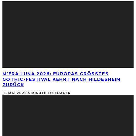
M’ERA LUNA 2026: EUROPAS GRÖSSTES G
OTHIC-FESTIVAL KEHRT NACH HILDESHEIM Z
URÜCK
15. MAI 2026
·
5 MINUTE LESEDAUER