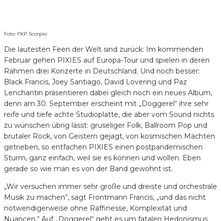
Foto: FKP Scorpio
Die lautesten Feen der Welt sind zurück: Im kommenden
Februar gehen PIXIES auf Europa-Tour und spielen in deren
Rahmen drei Konzerte in Deutschland. Und noch besser:
Black Francis, Joey Santiago, David Lovering und Paz
Lenchantin präsentieren dabei gleich noch ein neues Album,
denn am 30. September erscheint mit „Doggerel“ ihre sehr
reife und tiefe achte Studioplatte, die aber vom Sound nichts
zu wünschen übrig lässt: gruseliger Folk, Ballroom Pop und
brutaler Rock, von Geistern gejagt, von kosmischen Mächten
getrieben, so entfachen PIXIES einen postpandemischen
Sturm, ganz einfach, weil sie es können und wollen. Eben
gerade so wie man es von der Band gewohnt ist.
„Wir versuchen immer sehr große und dreiste und orchestrale
Musik zu machen“, sagt Frontmann Francis, „und das nicht
notwendigerweise ohne Raffinesse, Komplexität und
Nuancen.“ Auf „Doggerel“ geht es um fatalen Hedonismus