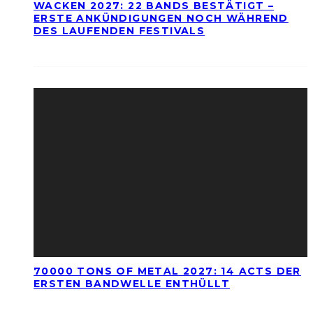
WACKEN 2027: 22 BANDS BESTÄTIGT –
ERSTE ANKÜNDIGUNGEN NOCH WÄHREND
DES LAUFENDEN FESTIVALS
70000 TONS OF METAL 2027: 14 ACTS DER
ERSTEN BANDWELLE ENTHÜLLT