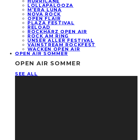
HURRICANE
LOLLAPALOOZA
M’ERA LUNA
NOVA ROCK
OPEN FLAIR
PLAZA FESTIVAL
RELOAD
ROCKHARZ OPEN AIR
ROCK AM RING
UNSER ALLER FESTIVAL
VAINSTREAM ROCKFEST
WACKEN OPEN AIR
OPEN AIR SOMMER
OPEN AIR SOMMER
SEE ALL