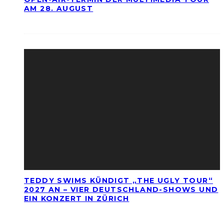
AM 28. AUGUST
TEDDY SWIMS KÜNDIGT „THE UGLY TOUR“
2027 AN – VIER DEUTSCHLAND-SHOWS UND
EIN KONZERT IN ZÜRICH