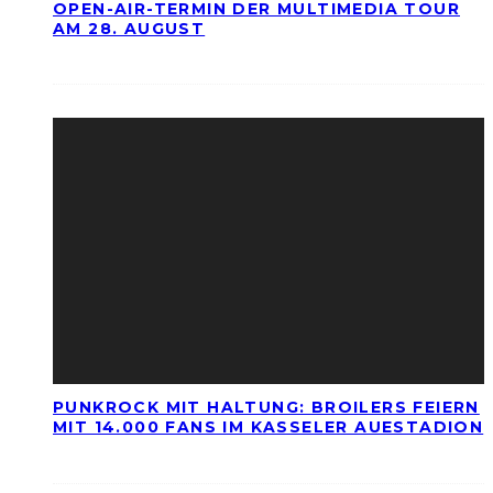
OPEN-AIR-TERMIN DER MULTIMEDIA TOUR
AM 28. AUGUST
PUNKROCK MIT HALTUNG: BROILERS FEIERN
MIT 14.000 FANS IM KASSELER AUESTADION