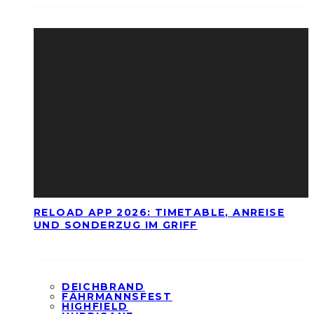
RELOAD APP 2026: TIMETABLE, ANREISE
UND SONDERZUG IM GRIFF
DEICHBRAND
FÄHRMANNSFEST
HIGHFIELD