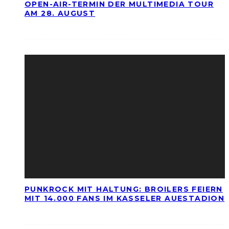
OPEN-AIR-TERMIN DER MULTIMEDIA TOUR
AM 28. AUGUST
PUNKROCK MIT HALTUNG: BROILERS FEIERN
MIT 14.000 FANS IM KASSELER AUESTADION