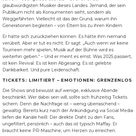
glaubwürdigsten Musiker dieses Landes. Jemand, der sein
Publikum nicht als Konsumenten sieht, sondern als
Weggefährten. Vielleicht ist das der Grund, warum ihn
Generationen begleiten – von Eltern bis zu ihren Kindern.
Er hätte sich zurückziehen können. Es hätte ihm niemand
verübelt. Aber er tut es nicht. Er sagt: „Auch wenn wir keine
Tourneen mehr spielen, Musik auf der Bühne wird es
weiterhin geben.“ – Und er meint es ernst. Was 2025 passiert,
ist kein Revival. Es ist kein Abgesang. Es ist gelebte
Dankbarkeit. Und pure Leidenschaft.
TICKETS: LIMITIERT – EMOTIONEN: GRENZENLOS
Die Shows sind bewusst auf wenige, exklusive Abende
beschränkt. Wer dabei sein will, sollte sich frühzeitig Tickets
sichern. Denn die Nachfrage ist – wenig überraschend –
gewaltig. Bereits kurz nach der Ankündigung via Social Media
liefen die Kanäle heiß. Der direkte Draht zu den Fans,
ungefiltert, persönlich – auch das ist typisch Maffay. Er
braucht keine PR-Maschine, um Herzen zu erreichen.