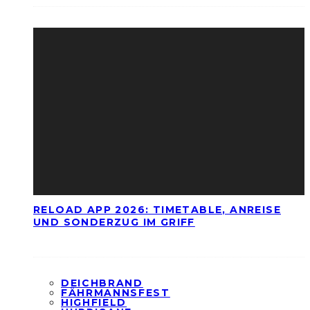
RELOAD APP 2026: TIMETABLE, ANREISE
UND SONDERZUG IM GRIFF
DEICHBRAND
FÄHRMANNSFEST
HIGHFIELD