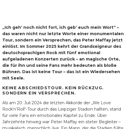
„Ich geh‘ noch nicht fort, ich geb‘ euch mein Wort“ –
das waren nicht nur letzte Worte einer monumentalen
Tour, sondern ein Versprechen, das Peter Maffay jetzt
einlöst. Im Sommer 2025 kehrt der Grandseigneur des
deutschsprachigen Rock mit fünf emotional
aufgeladenen Konzerten zurück – an magische Orte,
die für ihn und seine Fans mehr bedeuten als bloße
Bühnen. Das ist keine Tour – das ist ein Wiedersehen
mit Seele.
KEINE ABSCHIEDSTOUR. KEIN RÜCKZUG.
SONDERN EIN VERSPRECHEN.
Als am 20. Juli 2024 die letzten Akkorde der „We Love
Rock‘n‘Roll“-Tour durch das Leipziger Stadion hallten, stand
für viele Fans ein emotionales Kapitel zu Ende. Über
Jahrzehnte hinweg war Peter Maffay ein steter Begleiter –
musikalisch, menschlich, live. Ein Mann, der die Stadien füllte,