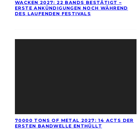
WACKEN 2027: 22 BANDS BESTÄTIGT –
ERSTE ANKÜNDIGUNGEN NOCH WÄHREND
DES LAUFENDEN FESTIVALS
70000 TONS OF METAL 2027: 14 ACTS DER
ERSTEN BANDWELLE ENTHÜLLT