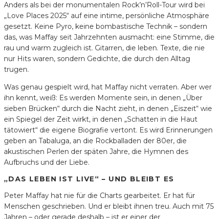
Anders als bei der monumentalen Rock’n’Roll-Tour wird bei
„Love Places 2025“ auf eine intime, persönliche Atmosphäre
gesetzt. Keine Pyro, keine bombastische Technik – sondern
das, was Maffay seit Jahrzehnten ausmacht: eine Stimme, die
rau und warm zugleich ist. Gitarren, die leben. Texte, die nie
nur Hits waren, sondern Gedichte, die durch den Alltag
trugen.
Was genau gespielt wird, hat Maffay nicht verraten. Aber wer
ihn kennt, weiß: Es werden Momente sein, in denen „Über
sieben Brücken“ durch die Nacht zieht, in denen „Eiszeit“ wie
ein Spiegel der Zeit wirkt, in denen „Schatten in die Haut
tätowiert“ die eigene Biografie vertont. Es wird Erinnerungen
geben an Tabaluga, an die Rockballaden der 80er, die
akustischen Perlen der späten Jahre, die Hymnen des
Aufbruchs und der Liebe.
„DAS LEBEN IST LIVE“ – UND BLEIBT ES
Peter Maffay hat nie für die Charts gearbeitet. Er hat für
Menschen geschrieben. Und er bleibt ihnen treu. Auch mit 75
Jahren – oder gerade deshalb – ist er einer der