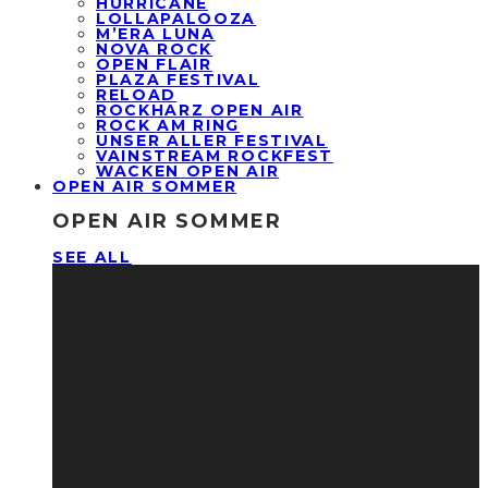
HURRICANE
LOLLAPALOOZA
M’ERA LUNA
NOVA ROCK
OPEN FLAIR
PLAZA FESTIVAL
RELOAD
ROCKHARZ OPEN AIR
ROCK AM RING
UNSER ALLER FESTIVAL
VAINSTREAM ROCKFEST
WACKEN OPEN AIR
OPEN AIR SOMMER
OPEN AIR SOMMER
SEE ALL