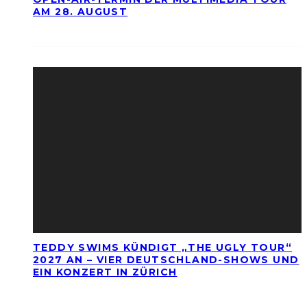
AM 28. AUGUST
TEDDY SWIMS KÜNDIGT „THE UGLY TOUR“
2027 AN – VIER DEUTSCHLAND-SHOWS UND
EIN KONZERT IN ZÜRICH