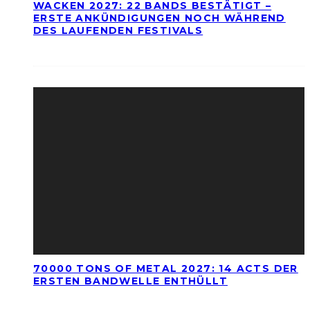
WACKEN 2027: 22 BANDS BESTÄTIGT –
ERSTE ANKÜNDIGUNGEN NOCH WÄHREND
DES LAUFENDEN FESTIVALS
70000 TONS OF METAL 2027: 14 ACTS DER
ERSTEN BANDWELLE ENTHÜLLT