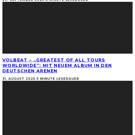
VOLBEAT – „GREATEST OF ALL TOURS
WORLDWIDE“: MIT NEUEM ALBUM IN DEN
DEUTSCHEN ARENEN
31. AUGUST 2025
·
3 MINUTE LESEDAUER