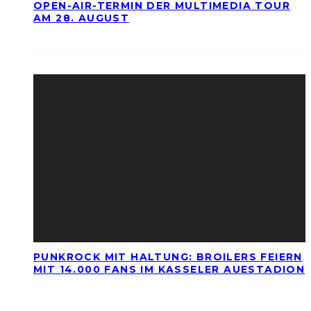
OPEN-AIR-TERMIN DER MULTIMEDIA TOUR
AM 28. AUGUST
PUNKROCK MIT HALTUNG: BROILERS FEIERN
MIT 14.000 FANS IM KASSELER AUESTADION