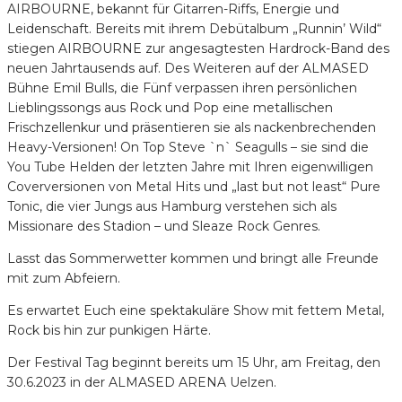
AIRBOURNE, bekannt für Gitarren-Riffs, Energie und
Leidenschaft. Bereits mit ihrem Debütalbum „Runnin’ Wild“
stiegen AIRBOURNE zur angesagtesten Hardrock-Band des
neuen Jahrtausends auf. Des Weiteren auf der ALMASED
Bühne Emil Bulls, die Fünf verpassen ihren persönlichen
Lieblingssongs aus Rock und Pop eine metallischen
Frischzellenkur und präsentieren sie als nackenbrechenden
Heavy-Versionen! On Top Steve `n` Seagulls – sie sind die
You Tube Helden der letzten Jahre mit Ihren eigenwilligen
Coverversionen von Metal Hits und „last but not least“ Pure
Tonic, die vier Jungs aus Hamburg verstehen sich als
Missionare des Stadion – und Sleaze Rock Genres.
Lasst das Sommerwetter kommen und bringt alle Freunde
mit zum Abfeiern.
Es erwartet Euch eine spektakuläre Show mit fettem Metal,
Rock bis hin zur punkigen Härte.
Der Festival Tag beginnt bereits um 15 Uhr, am Freitag, den
30.6.2023 in der ALMASED ARENA Uelzen.