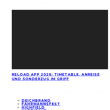
RELOAD APP 2026: TIMETABLE, ANREISE
UND SONDERZUG IM GRIFF
DEICHBRAND
FÄHRMANNSFEST
HIGHFIELD