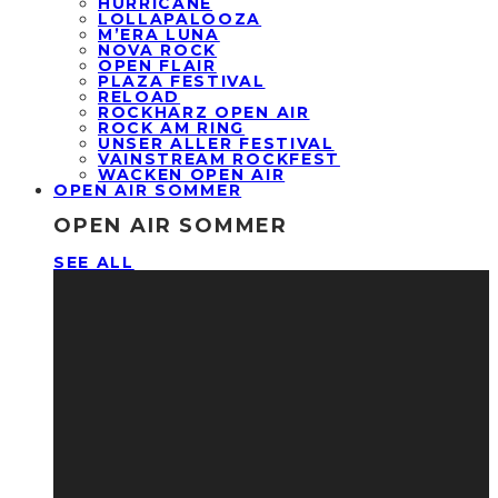
HURRICANE
LOLLAPALOOZA
M’ERA LUNA
NOVA ROCK
OPEN FLAIR
PLAZA FESTIVAL
RELOAD
ROCKHARZ OPEN AIR
ROCK AM RING
UNSER ALLER FESTIVAL
VAINSTREAM ROCKFEST
WACKEN OPEN AIR
OPEN AIR SOMMER
OPEN AIR SOMMER
SEE ALL