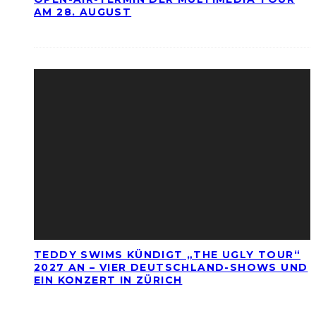
AM 28. AUGUST
TEDDY SWIMS KÜNDIGT „THE UGLY TOUR“
2027 AN – VIER DEUTSCHLAND-SHOWS UND
EIN KONZERT IN ZÜRICH