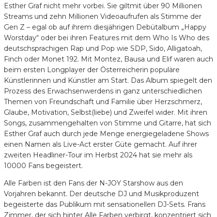
Esther Graf nicht mehr vorbei. Sie giltmit über 90 Millionen
Streams und zehn Millionen Videoaufrufen als Stimme der
Gen Z – egal ob auf ihrem diesjährigen Debütalbum „Happy
Worstday“ oder bei ihren Features mit dem Who Is Who des
deutschsprachigen Rap und Pop wie SDP, Sido, Alligatoah,
Finch oder Monet 192. Mit Montez, Bausa und Elif waren auch
beim ersten Longplayer der Österreicherin populäre
Künstlerinnen und Künstler am Start. Das Album spiegelt den
Prozess des Erwachsenwerdens in ganz unterschiedlichen
Themen von Freundschaft und Familie über Herzschmerz,
Glaube, Motivation, Selbst(liebe) und Zweifel wider. Mit ihren
Songs, zusammengehalten von Stimme und Gitarre, hat sich
Esther Graf auch durch jede Menge energiegeladene Shows
einen Namen als Live-Act erster Güte gemacht. Auf ihrer
zweiten Headliner-Tour im Herbst 2024 hat sie mehr als
10000 Fans begeistert.
Alle Farben ist den Fans der N-JOY Starshow aus den
Vorjahren bekannt. Der deutsche DJ und Musikproduzent
begeisterte das Publikum mit sensationellen DJ-Sets. Frans
Zimmer, der sich hinter Alle Farben verbirgt, konzentriert sich