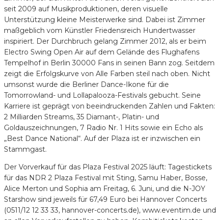
seit 2009 auf Musikproduktionen, deren visuelle
Unterstützung kleine Meisterwerke sind. Dabei ist Zimmer
maßgeblich vom Künstler Friedensreich Hundertwasser
inspiriert. Der Durchbruch gelang Zimmer 2012, als er beim
Electro Swing Open Air auf dem Gelände des Flughafens
Tempelhof in Berlin 30000 Fans in seinen Bann zog. Seitdem
zeigt die Erfolgskurve von Alle Farben steil nach oben. Nicht
umsonst wurde die Berliner Dance-Ikone für die
Tomorrowland- und Lollapalooza-Festivals gebucht. Seine
Karriere ist geprägt von beeindruckenden Zahlen und Fakten:
2 Milliarden Streams, 35 Diamant-, Platin- und
Goldauszeichnungen, 7 Radio Nr. 1 Hits sowie ein Echo als
„Best Dance National“. Auf der Plaza ist er inzwischen ein
Stammgast.
Der Vorverkauf für das Plaza Festival 2025 läuft: Tagestickets
für das NDR 2 Plaza Festival mit Sting, Samu Haber, Bosse,
Alice Merton und Sophia am Freitag, 6. Juni, und die N-JOY
Starshow sind jeweils für 67,49 Euro bei Hannover Concerts
(0511/12 12 33 33, hannover-concerts.de), www.eventim.de und