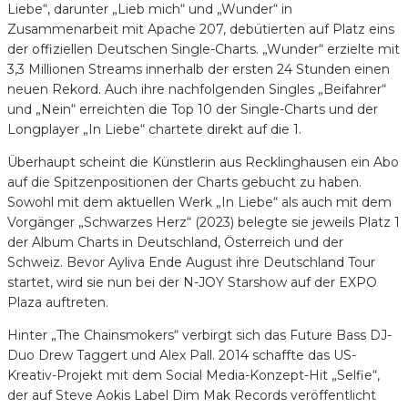
Liebe“, darunter „Lieb mich“ und „Wunder“ in
Zusammenarbeit mit Apache 207, debütierten auf Platz eins
der offiziellen Deutschen Single-Charts. „Wunder“ erzielte mit
3,3 Millionen Streams innerhalb der ersten 24 Stunden einen
neuen Rekord. Auch ihre nachfolgenden Singles „Beifahrer“
und „Nein“ erreichten die Top 10 der Single-Charts und der
Longplayer „In Liebe“ chartete direkt auf die 1.
Überhaupt scheint die Künstlerin aus Recklinghausen ein Abo
auf die Spitzenpositionen der Charts gebucht zu haben.
Sowohl mit dem aktuellen Werk „In Liebe“ als auch mit dem
Vorgänger „Schwarzes Herz“ (2023) belegte sie jeweils Platz 1
der Album Charts in Deutschland, Österreich und der
Schweiz. Bevor Ayliva Ende August ihre Deutschland Tour
startet, wird sie nun bei der N-JOY Starshow auf der EXPO
Plaza auftreten.
Hinter „The Chainsmokers“ verbirgt sich das Future Bass DJ-
Duo Drew Taggert und Alex Pall. 2014 schaffte das US-
Kreativ-Projekt mit dem Social Media-Konzept-Hit „Selfie“,
der auf Steve Aokis Label Dim Mak Records veröffentlicht