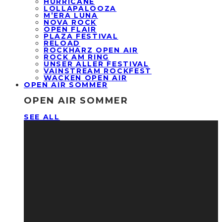
HURRICANE
LOLLAPALOOZA
M’ERA LUNA
NOVA ROCK
OPEN FLAIR
PLAZA FESTIVAL
RELOAD
ROCKHARZ OPEN AIR
ROCK AM RING
UNSER ALLER FESTIVAL
VAINSTREAM ROCKFEST
WACKEN OPEN AIR
OPEN AIR SOMMER
OPEN AIR SOMMER
SEE ALL