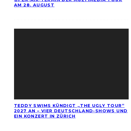
AM 28. AUGUST
TEDDY SWIMS KÜNDIGT „THE UGLY TOUR“
2027 AN – VIER DEUTSCHLAND-SHOWS UND
EIN KONZERT IN ZÜRICH