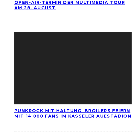
OPEN-AIR-TERMIN DER MULTIMEDIA TOUR
AM 28. AUGUST
PUNKROCK MIT HALTUNG: BROILERS FEIERN
MIT 14.000 FANS IM KASSELER AUESTADION