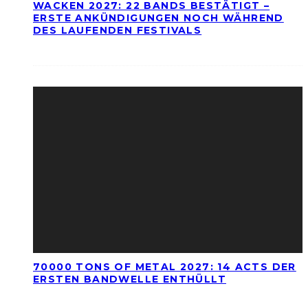
WACKEN 2027: 22 BANDS BESTÄTIGT –
ERSTE ANKÜNDIGUNGEN NOCH WÄHREND
DES LAUFENDEN FESTIVALS
70000 TONS OF METAL 2027: 14 ACTS DER
ERSTEN BANDWELLE ENTHÜLLT