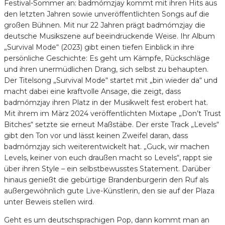
Festival-Sommer an: badmómzjay kommt mit ihren Hits aus
den letzten Jahren sowie unveröffentlichten Songs auf die
großen Bühnen. Mit nur 22 Jahren prägt badmómzjay die
deutsche Musikszene auf beeindruckende Weise. Ihr Album
„Survival Mode“ (2023) gibt einen tiefen Einblick in ihre
persönliche Geschichte: Es geht um Kämpfe, Rückschläge
und ihren unermüdlichen Drang, sich selbst zu behaupten.
Der Titelsong „Survival Mode“ startet mit „bin wieder da“ und
macht dabei eine kraftvolle Ansage, die zeigt, dass
badmómzjay ihren Platz in der Musikwelt fest erobert hat.
Mit ihrem im März 2024 veröffentlichten Mixtape „Don’t Trust
Bitches“ setzte sie erneut Maßstäbe. Der erste Track „Levels“
gibt den Ton vor und lässt keinen Zweifel daran, dass
badmómzjay sich weiterentwickelt hat. „Guck, wir machen
Levels, keiner von euch draußen macht so Levels“, rappt sie
über ihren Style – ein selbstbewusstes Statement. Darüber
hinaus genießt die gebürtige Brandenburgerin den Ruf als
außergewöhnlich gute Live-Künstlerin, den sie auf der Plaza
unter Beweis stellen wird.
Geht es um deutschsprachigen Pop, dann kommt man an