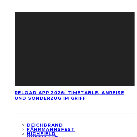
RELOAD APP 2026: TIMETABLE, ANREISE
UND SONDERZUG IM GRIFF
DEICHBRAND
FÄHRMANNSFEST
HIGHFIELD