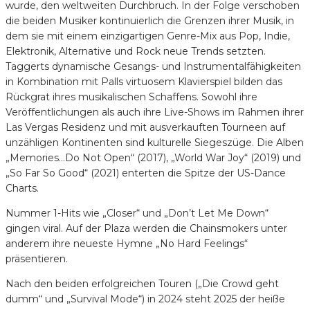
wurde, den weltweiten Durchbruch. In der Folge verschoben
die beiden Musiker kontinuierlich die Grenzen ihrer Musik, in
dem sie mit einem einzigartigen Genre-Mix aus Pop, Indie,
Elektronik, Alternative und Rock neue Trends setzten.
Taggerts dynamische Gesangs- und Instrumentalfähigkeiten
in Kombination mit Palls virtuosem Klavierspiel bilden das
Rückgrat ihres musikalischen Schaffens. Sowohl ihre
Veröffentlichungen als auch ihre Live-Shows im Rahmen ihrer
Las Vergas Residenz und mit ausverkauften Tourneen auf
unzähligen Kontinenten sind kulturelle Siegeszüge. Die Alben
„Memories…Do Not Open“ (2017), „World War Joy“ (2019) und
„So Far So Good“ (2021) enterten die Spitze der US-Dance
Charts.
Nummer 1-Hits wie „Closer“ und „Don’t Let Me Down“
gingen viral. Auf der Plaza werden die Chainsmokers unter
anderem ihre neueste Hymne „No Hard Feelings“
präsentieren.
Nach den beiden erfolgreichen Touren („Die Crowd geht
dumm“ und „Survival Mode“) in 2024 steht 2025 der heiße