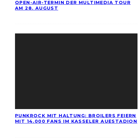
OPEN-AIR-TERMIN DER MULTIMEDIA TOUR
AM 28. AUGUST
PUNKROCK MIT HALTUNG: BROILERS FEIERN
MIT 14.000 FANS IM KASSELER AUESTADION