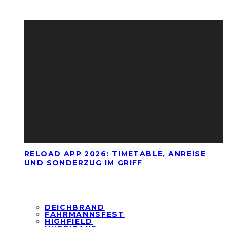
RELOAD APP 2026: TIMETABLE, ANREISE
UND SONDERZUG IM GRIFF
DEICHBRAND
FÄHRMANNSFEST
HIGHFIELD