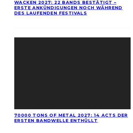
WACKEN 2027: 22 BANDS BESTÄTIGT –
ERSTE ANKÜNDIGUNGEN NOCH WÄHREND
DES LAUFENDEN FESTIVALS
70000 TONS OF METAL 2027: 14 ACTS DER
ERSTEN BANDWELLE ENTHÜLLT