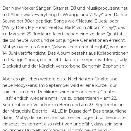
Der New Yorker Sänger, Gitarrist, DJ und Musikproduzent hat
mit Alben wie \“Everything Is Wrong\“ und \“Play\“ den Dance-
Sound der 90er geprägt. Songs wie \“Natural Blues\“ oder
\“Why Does My Heart Feel So Bad\“ vom Album \“Play\“, das
im Mai sein 25. Jubiläum feiert, haben eine zeitlose Qualität,
die bis heute wirkt und selbst jüngere Generationen erreicht.
Mobys nächstes Album, \“always centered at night\“, wird am
14. Juni veröffentlicht. Das Album besteht aus Kollaborationen
mit Sänger*innen, die er liebt, darunter serpentwithfeet, Lady
Blackbird und der kürzlich verstorbene Benjamin Zephaniah.
Aber es gibt eben weitere gute Nachrichten für alte und
neue Moby-Fans: Im September wird er eine kurze Tour
spielen, um dem Publikum seine persönlichen \“Greatest
Hits\“ endlich wieder einmal live zu präsentieren – am 22.
September im Velodrom in Berlin und am 23. September in
der Mitsubishi Electric HALLE in Düsseldorf. Das erstaunliche
dabei: Moby, der sich schon seit seiner Jugend für Tierrechte
einsetzt (es kommt also nicht von ungefähr, dass sein sehr
politisches Punkalbum \“Animal Rights\“ heißt), wird 100