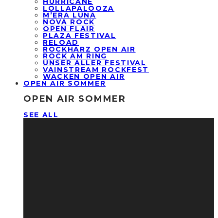
HURRICANE
LOLLAPALOOZA
M’ERA LUNA
NOVA ROCK
OPEN FLAIR
PLAZA FESTIVAL
RELOAD
ROCKHARZ OPEN AIR
ROCK AM RING
UNSER ALLER FESTIVAL
VAINSTREAM ROCKFEST
WACKEN OPEN AIR
OPEN AIR SOMMER
OPEN AIR SOMMER
SEE ALL