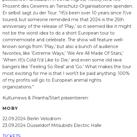
Prozent des Gewinns an Tierschutz-Organisationen spenden.
Er selbst sagt zu der Tour: “It\’s been over 10 years since I\’ve
toured, but someone reminded me that 2024 is the 25th
anniversary of the release of ‘Play,’ so it seemed like it might
not be the worst idea to do a short European tour to
commemorate and celebrate. The show will feature well-
known songs from ‘Play,’ but also a bunch of audience
favorites, like ‘Extreme Ways,’ ‘We Are All Made Of Stars,’
‘When It\’s Cold I\’d Like to Die,’ and even some old rave
bangers like ‘Feeling So Real’ and ‘Go.’ What makes the tour
most exciting for me is that I won\’t be paid anything. 100%
of my profits will go to European animal rights
organizations.”
Kulturnews & Piranha/Start präsentieren:
MOBY
22.09.2024 Berlin Velodrom
23.09.2024 Düsseldorf Mitsubishi Electric Halle
TICKETS