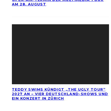
AM 28. AUGUST
TEDDY SWIMS KÜNDIGT „THE UGLY TOUR“
2027 AN – VIER DEUTSCHLAND-SHOWS UND
EIN KONZERT IN ZÜRICH