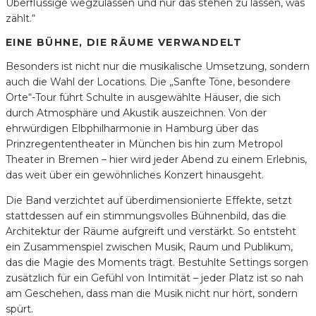
Überflüssige wegzulassen und nur das stehen zu lassen, was
zählt.“
EINE BÜHNE, DIE RÄUME VERWANDELT
Besonders ist nicht nur die musikalische Umsetzung, sondern
auch die Wahl der Locations. Die „Sanfte Töne, besondere
Orte“-Tour führt Schulte in ausgewählte Häuser, die sich
durch Atmosphäre und Akustik auszeichnen. Von der
ehrwürdigen Elbphilharmonie in Hamburg über das
Prinzregententheater in München bis hin zum Metropol
Theater in Bremen – hier wird jeder Abend zu einem Erlebnis,
das weit über ein gewöhnliches Konzert hinausgeht.
Die Band verzichtet auf überdimensionierte Effekte, setzt
stattdessen auf ein stimmungsvolles Bühnenbild, das die
Architektur der Räume aufgreift und verstärkt. So entsteht
ein Zusammenspiel zwischen Musik, Raum und Publikum,
das die Magie des Moments trägt. Bestuhlte Settings sorgen
zusätzlich für ein Gefühl von Intimität – jeder Platz ist so nah
am Geschehen, dass man die Musik nicht nur hört, sondern
spürt.