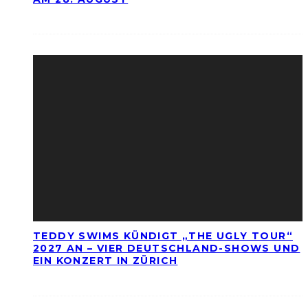
TEDDY SWIMS KÜNDIGT „THE UGLY TOUR“
2027 AN – VIER DEUTSCHLAND-SHOWS UND
EIN KONZERT IN ZÜRICH