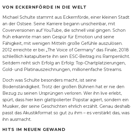
VON ECKERNFÖRDE IN DIE WELT
Michael Schulte stammt aus Eckernförde, einer kleinen Stadt
an der Ostsee. Seine Karriere begann unscheinbar, mit
Coverversionen auf YouTube, die schnell viral gingen. Schon
früh erkannte man sein Gespür für Emotion und seine
Fähigkeit, mit wenigen Mitteln große Gefühle auszulösen.
2012 erreichte er bei „The Voice of Germany“ das Finale, 2018
schließlich katapultierte ihn sein ESC-Beitrag ins Rampenlicht.
Seitdem reiht sich Erfolg an Erfolg: Top-Chartplatzierungen,
Gold- und Platinauszeichnungen, millionenfache Streams.
Doch was Schulte besonders macht, ist seine
Bodenständigkeit. Trotz der großen Bühnen hat er nie den
Bezug zu seinen Ursprüngen verloren. Wer ihn live erlebt,
spürt, dass hier kein glattpolierter Popstar agiert, sondern ein
Musiker, der seine Geschichten ehrlich erzählt. Genau deshalb
passt das Akustikformat so gut zu ihm – es verstärkt das, was
ihn ausmacht.
HITS IM NEUEN GEWAND