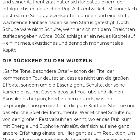
und seiner Authentizität hat er sich längst zu einem der
erfolgreichsten deutschen Pop-Acts entwickelt. Millionenfach
gestreamte Songs, ausverkaufte Tourneen und eine stetig
wachsende Fanbase haben seinen Status gefestigt. Doch
Schulte wäre nicht Schulte, wenn er sich mit dem Erreichten
zufriedengeben würde. 2026 schlägt er ein neues Kapitel auf
– ein intimes, akustisches und dennoch monumentales
Kapitel.
DIE RÜCKKEHR ZU DEN WURZELN
„Sanfte Töne, besondere Orte“ – schon der Titel der
kommenden Tour deutet an, dass es nicht um die großen
Effekte, sondern um die Essenz geht. Schulte, der seine
Karriere einst mit Covervideos auf YouTube und kleinen
Akustikgigs begann, kehrt zu dem zurück, was ihn
ursprünglich ausgemacht hat: die pure Kraft der Stimme und
das ehrliche Spiel der Instrumente. Wer Michael Schulte nur
von den großen Festivalbühnen kennt, wo er das Publikum
mit Energie und Euphorie mitreißt, darf sich auf eine ganz
andere Erfahrung einstellen. Hier geht es um Reduktion, um
Nähe und um eine emotionale Intensität, die gerade in der