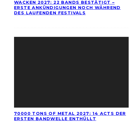
WACKEN 2027: 22 BANDS BESTÄTIGT –
ERSTE ANKÜNDIGUNGEN NOCH WÄHREND
DES LAUFENDEN FESTIVALS
70000 TONS OF METAL 2027: 14 ACTS DER
ERSTEN BANDWELLE ENTHÜLLT