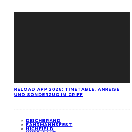
RELOAD APP 2026: TIMETABLE, ANREISE
UND SONDERZUG IM GRIFF
DEICHBRAND
FÄHRMANNSFEST
HIGHFIELD