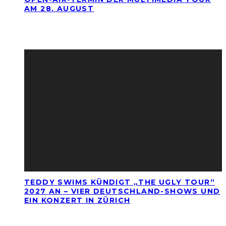
AM 28. AUGUST
TEDDY SWIMS KÜNDIGT „THE UGLY TOUR“
2027 AN – VIER DEUTSCHLAND-SHOWS UND
EIN KONZERT IN ZÜRICH