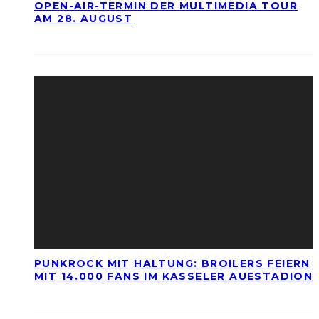
OPEN-AIR-TERMIN DER MULTIMEDIA TOUR
AM 28. AUGUST
PUNKROCK MIT HALTUNG: BROILERS FEIERN
MIT 14.000 FANS IM KASSELER AUESTADION