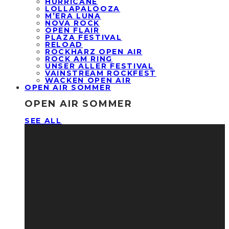
HURRICANE
LOLLAPALOOZA
M’ERA LUNA
NOVA ROCK
OPEN FLAIR
PLAZA FESTIVAL
RELOAD
ROCKHARZ OPEN AIR
ROCK AM RING
UNSER ALLER FESTIVAL
VAINSTREAM ROCKFEST
WACKEN OPEN AIR
OPEN AIR SOMMER
OPEN AIR SOMMER
SEE ALL