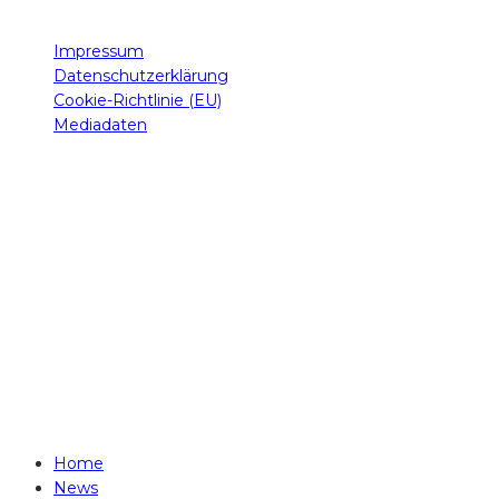
Impressum
Datenschutzerklärung
Cookie-Richtlinie (EU)
Mediadaten
© 2014 - 2026
LIVE & LOUD Magazine
Concert- & FestivalNews -since 2014-
Alle Rechte vorbehalten. - All rights reserved.
PLEASE RESPECT COPYRIGHT!
Home
News