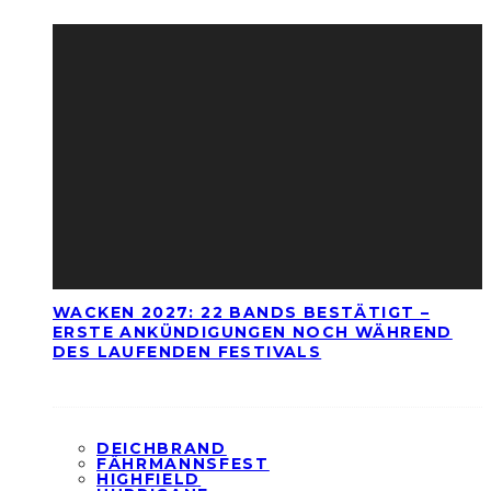
WACKEN 2027: 22 BANDS BESTÄTIGT –
ERSTE ANKÜNDIGUNGEN NOCH WÄHREND
DES LAUFENDEN FESTIVALS
DEICHBRAND
FÄHRMANNSFEST
HIGHFIELD