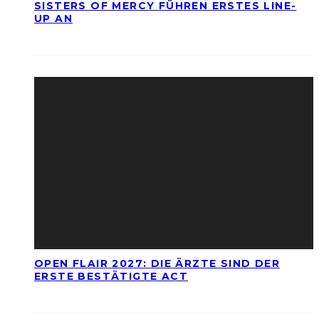
SISTERS OF MERCY FÜHREN ERSTES LINE-
UP AN
OPEN FLAIR 2027: DIE ÄRZTE SIND DER
ERSTE BESTÄTIGTE ACT