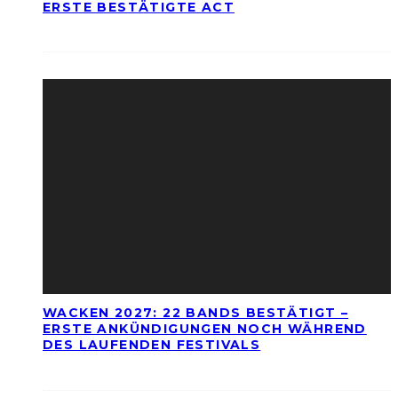
ERSTE BESTÄTIGTE ACT
WACKEN 2027: 22 BANDS BESTÄTIGT –
ERSTE ANKÜNDIGUNGEN NOCH WÄHREND
DES LAUFENDEN FESTIVALS