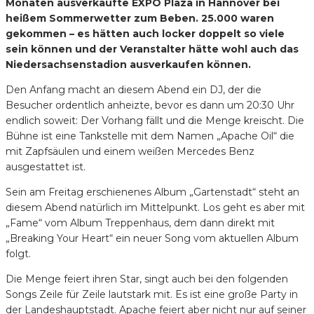
Monaten ausverkaufte EXPO Plaza in Hannover bei
heißem Sommerwetter zum Beben. 25.000 waren
gekommen – es hätten auch locker doppelt so viele
sein können und der Veranstalter hätte wohl auch das
Niedersachsenstadion ausverkaufen können.
Den Anfang macht an diesem Abend ein DJ, der die
Besucher ordentlich anheizte, bevor es dann um 20:30 Uhr
endlich soweit: Der Vorhang fällt und die Menge kreischt. Die
Bühne ist eine Tankstelle mit dem Namen „Apache Oil“ die
mit Zapfsäulen und einem weißen Mercedes Benz
ausgestattet ist.
Sein am Freitag erschienenes Album „Gartenstadt“ steht an
diesem Abend natürlich im Mittelpunkt. Los geht es aber mit
„Fame“ vom Album Treppenhaus, dem dann direkt mit
„Breaking Your Heart“ ein neuer Song vom aktuellen Album
folgt.
Die Menge feiert ihren Star, singt auch bei den folgenden
Songs Zeile für Zeile lautstark mit. Es ist eine große Party in
der Landeshauptstadt. Apache feiert aber nicht nur auf seiner