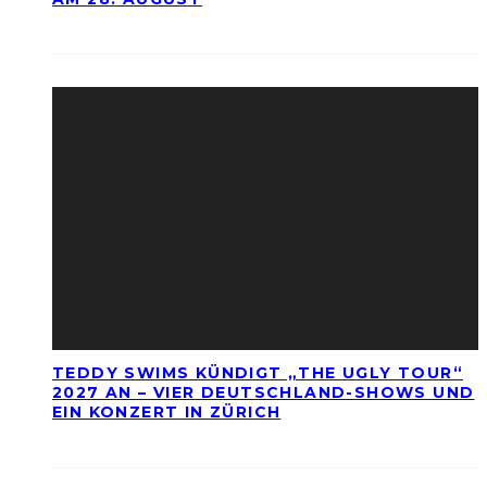
TEDDY SWIMS KÜNDIGT „THE UGLY TOUR“
2027 AN – VIER DEUTSCHLAND-SHOWS UND
EIN KONZERT IN ZÜRICH