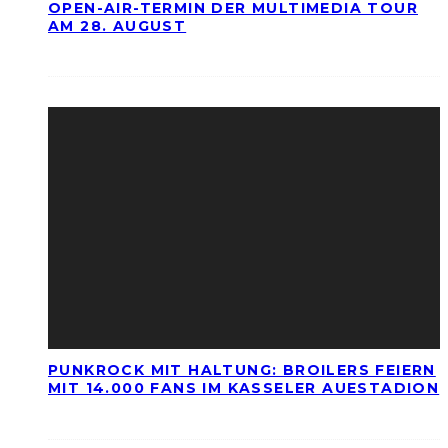
OPEN-AIR-TERMIN DER MULTIMEDIA TOUR
AM 28. AUGUST
PUNKROCK MIT HALTUNG: BROILERS FEIERN
MIT 14.000 FANS IM KASSELER AUESTADION