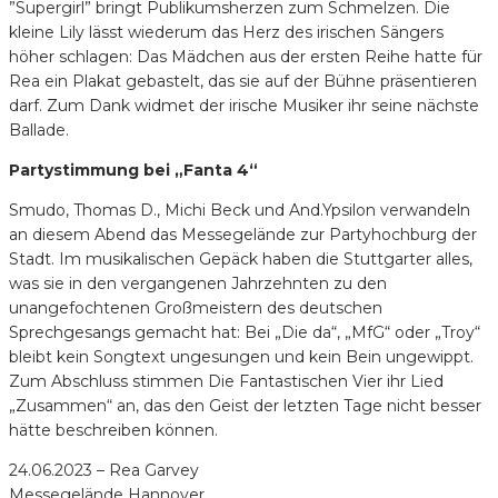
”Supergirl” bringt Publikumsherzen zum Schmelzen. Die
kleine Lily lässt wiederum das Herz des irischen Sängers
höher schlagen: Das Mädchen aus der ersten Reihe hatte für
Rea ein Plakat gebastelt, das sie auf der Bühne präsentieren
darf. Zum Dank widmet der irische Musiker ihr seine nächste
Ballade.
Partystimmung bei „Fanta 4“
Smudo, Thomas D., Michi Beck und And.Ypsilon verwandeln
an diesem Abend das Messegelände zur Partyhochburg der
Stadt. Im musikalischen Gepäck haben die Stuttgarter alles,
was sie in den vergangenen Jahrzehnten zu den
unangefochtenen Großmeistern des deutschen
Sprechgesangs gemacht hat: Bei „Die da“, „MfG“ oder „Troy“
bleibt kein Songtext ungesungen und kein Bein ungewippt.
Zum Abschluss stimmen Die Fantastischen Vier ihr Lied
„Zusammen“ an, das den Geist der letzten Tage nicht besser
hätte beschreiben können.
24.06.2023 – Rea Garvey
Messegelände Hannover