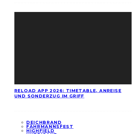
RELOAD APP 2026: TIMETABLE, ANREISE
UND SONDERZUG IM GRIFF
DEICHBRAND
FÄHRMANNSFEST
HIGHFIELD