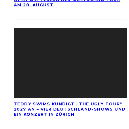
AM 28. AUGUST
TEDDY SWIMS KÜNDIGT „THE UGLY TOUR“
2027 AN – VIER DEUTSCHLAND-SHOWS UND
EIN KONZERT IN ZÜRICH