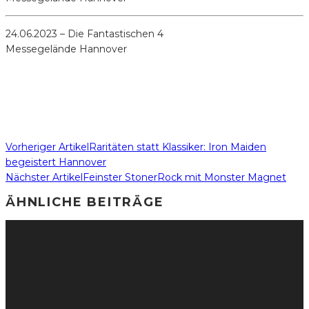
24.06.2023 – Die Fantastischen 4
Messegelände Hannover
Vorheriger Artikel
Raritäten statt Klassiker: Iron Maiden
begeistert Hannover
Nächster Artikel
Feinster StonerRock mit Monster Magnet
ÄHNLICHE BEITRÄGE