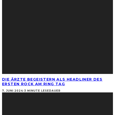
DIE ÄRZTE BEGEISTERN ALS HEADLINER DES
ERSTEN ROCK AM RING TAG
7. JUNI 2024
·
3 MINUTE LESEDAUER