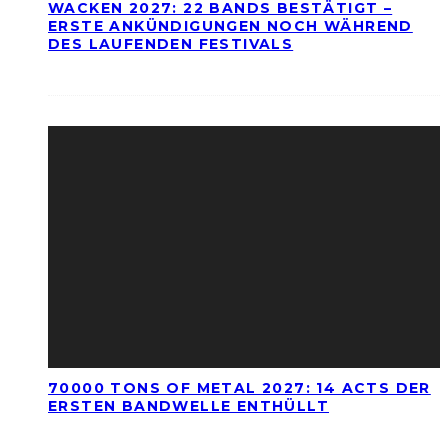
WACKEN 2027: 22 BANDS BESTÄTIGT –
ERSTE ANKÜNDIGUNGEN NOCH WÄHREND
DES LAUFENDEN FESTIVALS
70000 TONS OF METAL 2027: 14 ACTS DER
ERSTEN BANDWELLE ENTHÜLLT