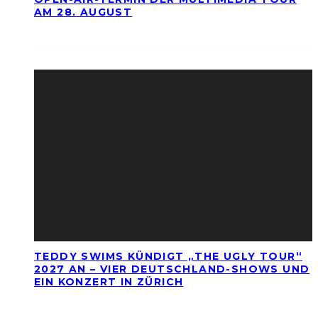
AM 28. AUGUST
TEDDY SWIMS KÜNDIGT „THE UGLY TOUR“
2027 AN – VIER DEUTSCHLAND-SHOWS UND
EIN KONZERT IN ZÜRICH