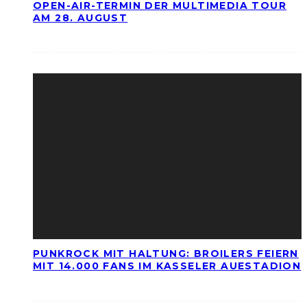
OPEN-AIR-TERMIN DER MULTIMEDIA TOUR
AM 28. AUGUST
PUNKROCK MIT HALTUNG: BROILERS FEIERN
MIT 14.000 FANS IM KASSELER AUESTADION