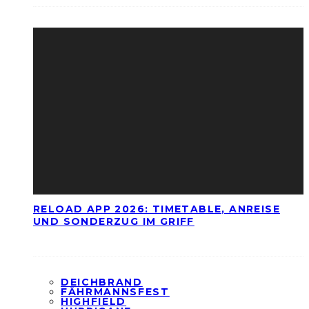
RELOAD APP 2026: TIMETABLE, ANREISE
UND SONDERZUG IM GRIFF
DEICHBRAND
FÄHRMANNSFEST
HIGHFIELD