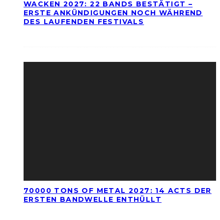
WACKEN 2027: 22 BANDS BESTÄTIGT –
ERSTE ANKÜNDIGUNGEN NOCH WÄHREND
DES LAUFENDEN FESTIVALS
70000 TONS OF METAL 2027: 14 ACTS DER
ERSTEN BANDWELLE ENTHÜLLT