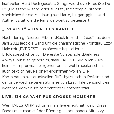
kraftvollen Hard Rock gesetzt. Songs wie „Love Bites (So Do
I)“, „I Miss the Misery“ oder zuletzt „The Steeple“ stehen
sinnbildlich für die Mischung aus Härte, Eingängigkeit und
Authentizität, die die Fans weltweit so begeistert.
„EVEREST“ – EIN NEUES KAPITEL
Nach dem gefeierten Album „Back from the Dead“ aus dem
Jahr 2022 legt die Band um die charismatische Frontfrau Lzzy
Hale mit „EVEREST“ das nächste Kapitel ihrer
Erfolgsgeschichte vor. Die erste Vorabsingle „Darkness
Always Wins“ zeigt bereits, dass HALESTORM auch 2025
keine Kompromisse eingehen und sowohl musikalisch als
auch textlich neue Höhen erklimmen wollen. Die
Kombination aus druckvollen Riffs, hymnischen Refrains und
der unverwechselbaren Stimme von Lzzy Hale verspricht ein
weiteres Rockalbum mit echtem Suchtpotenzial.
LIVE: EIN GARANT FÜR GROSSE MOMENTE
Wer HALESTORM schon einmal live erlebt hat, weiß: Diese
Band muss man auf der Bühne gesehen haben. Mit Lzzy