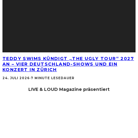
TEDDY SWIMS KÜNDIGT „THE UGLY TOUR“ 2027
AN – VIER DEUTSCHLAND-SHOWS UND EIN
KONZERT IN ZÜRICH
24. JULI 2026
·
7 MINUTE LESEDAUER
LIVE & LOUD Magazine präsentiert