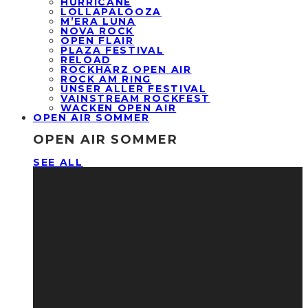
HURRICANE
LOLLAPALOOZA
M’ERA LUNA
NOVA ROCK
OPEN FLAIR
PLAZA FESTIVAL
RELOAD
ROCKHARZ OPEN AIR
ROCK AM RING
UNSER ALLER FESTIVAL
VAINSTREAM ROCKFEST
WACKEN OPEN AIR
OPEN AIR SOMMER
OPEN AIR SOMMER
SEE ALL