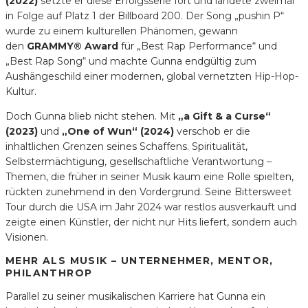
(2022)
setzte er diese Erfolgsserie fort und landete zweimal
in Folge auf Platz 1 der Billboard 200. Der Song „pushin P“
wurde zu einem kulturellen Phänomen, gewann
den
GRAMMY® Award
für „Best Rap Performance“ und
„Best Rap Song“ und machte Gunna endgültig zum
Aushängeschild einer modernen, global vernetzten Hip-Hop-
Kultur.
Doch Gunna blieb nicht stehen. Mit
„a Gift & a Curse“
(2023)
und
„One of Wun“ (2024)
verschob er die
inhaltlichen Grenzen seines Schaffens. Spiritualität,
Selbstermächtigung, gesellschaftliche Verantwortung –
Themen, die früher in seiner Musik kaum eine Rolle spielten,
rückten zunehmend in den Vordergrund. Seine Bittersweet
Tour durch die USA im Jahr 2024 war restlos ausverkauft und
zeigte einen Künstler, der nicht nur Hits liefert, sondern auch
Visionen.
MEHR ALS MUSIK – UNTERNEHMER, MENTOR,
PHILANTHROP
Parallel zu seiner musikalischen Karriere hat Gunna ein