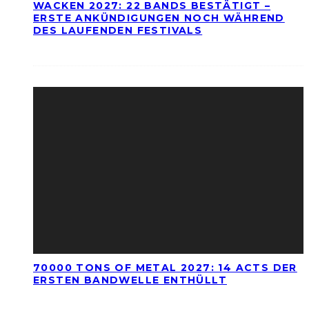
WACKEN 2027: 22 BANDS BESTÄTIGT –
ERSTE ANKÜNDIGUNGEN NOCH WÄHREND
DES LAUFENDEN FESTIVALS
70000 TONS OF METAL 2027: 14 ACTS DER
ERSTEN BANDWELLE ENTHÜLLT