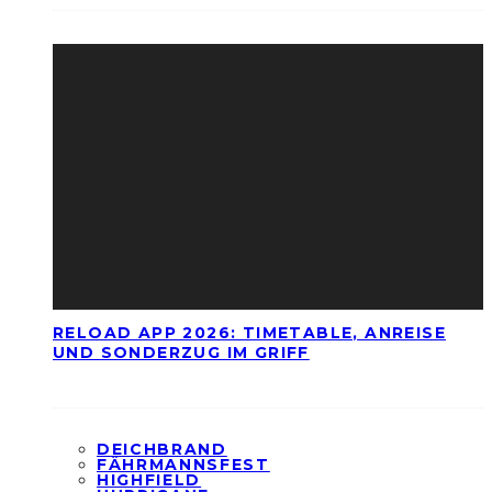
RELOAD APP 2026: TIMETABLE, ANREISE
UND SONDERZUG IM GRIFF
DEICHBRAND
FÄHRMANNSFEST
HIGHFIELD