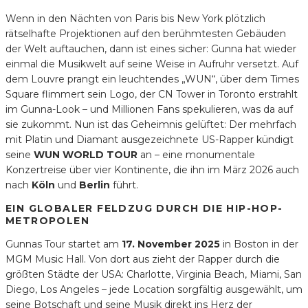
Wenn in den Nächten von Paris bis New York plötzlich
rätselhafte Projektionen auf den berühmtesten Gebäuden
der Welt auftauchen, dann ist eines sicher: Gunna hat wieder
einmal die Musikwelt auf seine Weise in Aufruhr versetzt. Auf
dem Louvre prangt ein leuchtendes „WUN“, über dem Times
Square flimmert sein Logo, der CN Tower in Toronto erstrahlt
im Gunna-Look – und Millionen Fans spekulieren, was da auf
sie zukommt. Nun ist das Geheimnis gelüftet: Der mehrfach
mit Platin und Diamant ausgezeichnete US-Rapper kündigt
seine
WUN WORLD TOUR
an – eine monumentale
Konzertreise über vier Kontinente, die ihn im März 2026 auch
nach
Köln
und
Berlin
führt.
EIN GLOBALER FELDZUG DURCH DIE HIP-HOP-
METROPOLEN
Gunnas Tour startet am
17. November 2025
in Boston in der
MGM Music Hall. Von dort aus zieht der Rapper durch die
größten Städte der USA: Charlotte, Virginia Beach, Miami, San
Diego, Los Angeles – jede Location sorgfältig ausgewählt, um
seine Botschaft und seine Musik direkt ins Herz der