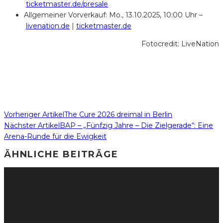
ticketmaster.de/presale
Allgemeiner Vorverkauf: Mo., 13.10.2025, 10:00 Uhr –
livenation.de
|
ticketmaster.de
Fotocredit: LiveNation
Vorheriger Artikel
The Cure 2026 dreimal in Berlin
Nächster Artikel
BAP – „Fünfzig Jahre – Die Zielgerade“: Eine
Arena-Runde für die Ewigkeit
ÄHNLICHE BEITRÄGE