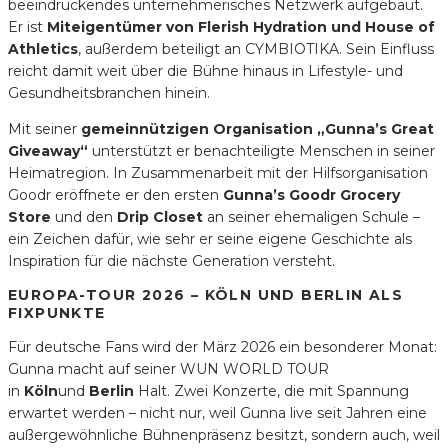
beeindruckendes unternehmerisches Netzwerk aufgebaut.
Er ist
Miteigentümer von Flerish Hydration und House of
Athletics
, außerdem beteiligt an CYMBIOTIKA. Sein Einfluss
reicht damit weit über die Bühne hinaus in Lifestyle- und
Gesundheitsbranchen hinein.
Mit seiner
gemeinnützigen Organisation „Gunna’s Great
Giveaway“
unterstützt er benachteiligte Menschen in seiner
Heimatregion. In Zusammenarbeit mit der Hilfsorganisation
Goodr eröffnete er den ersten
Gunna’s Goodr Grocery
Store
und den
Drip Closet
an seiner ehemaligen Schule –
ein Zeichen dafür, wie sehr er seine eigene Geschichte als
Inspiration für die nächste Generation versteht.
EUROPA-TOUR 2026 – KÖLN UND BERLIN ALS
FIXPUNKTE
Für deutsche Fans wird der März 2026 ein besonderer Monat:
Gunna macht auf seiner WUN WORLD TOUR
in
Köln
und
Berlin
Halt. Zwei Konzerte, die mit Spannung
erwartet werden – nicht nur, weil Gunna live seit Jahren eine
außergewöhnliche Bühnenpräsenz besitzt, sondern auch, weil