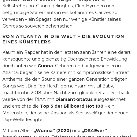
Selbstreflexion. Gunna gelingt es, Club-Hymnen und
tiefgründige Statements in ein kohärentes Ganzes zu
verweben – ein Spagat, den nur wenige Künstler seines
Genres so souverän beherrschen.
VON ATLANTA IN DIE WELT – DIE EVOLUTION
EINES KÜNSTLERS
Kaum ein Rapper hat in den letzten zehn Jahren eine derart
konsequente und gleichzeitig überraschende Entwicklung
durchlaufen wie
Gunna
. Geboren und aufgewachsen in
Atlanta, begann seine Karriere mit kompromisslosen Street
Anthems, die den Sound einer ganzen Generation prägten.
Songs wie „Drip Too Hard“, gemeinsam mit Lil Baby,
machten ihn 2018 über Nacht zum globalen Star. Der Track
wurde von der RIAA mit
Diamant-Status
ausgezeichnet
und erreichte die
Top 5 der Billboard Hot 100
– ein
Meilenstein, der seine Position als Schlüsselfigur der neuen
Rap-Welle festigte.
Mit den Alben
„Wunna“ (2020)
und
„DS4Ever“