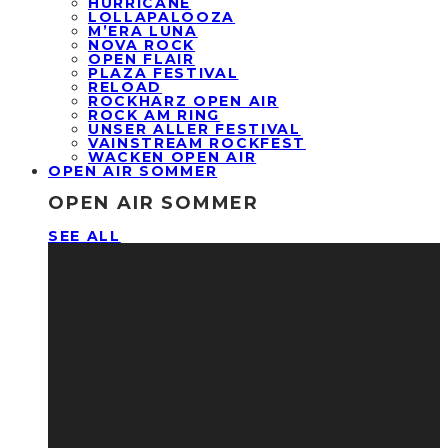
HURRICANE
LOLLAPALOOZA
M’ERA LUNA
NOVA ROCK
OPEN FLAIR
PLAZA FESTIVAL
RELOAD
ROCKHARZ OPEN AIR
ROCK AM RING
UNSER ALLER FESTIVAL
VAINSTREAM ROCKFEST
WACKEN OPEN AIR
OPEN AIR SOMMER
OPEN AIR SOMMER
SEE ALL