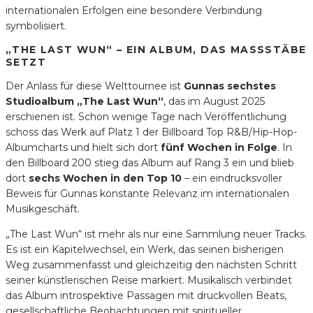
internationalen Erfolgen eine besondere Verbindung
symbolisiert.
„THE LAST WUN“ – EIN ALBUM, DAS MASSSTÄBE S
ETZT
Der Anlass für diese Welttournee ist
Gunnas sechstes
Studioalbum „The Last Wun“
, das im August 2025
erschienen ist. Schon wenige Tage nach Veröffentlichung
schoss das Werk auf Platz 1 der Billboard Top R&B/Hip-Hop-
Albumcharts und hielt sich dort
fünf Wochen in Folge
. In
den Billboard 200 stieg das Album auf Rang 3 ein und blieb
dort
sechs Wochen in den Top 10
– ein eindrucksvoller
Beweis für Gunnas konstante Relevanz im internationalen
Musikgeschäft.
„The Last Wun“ ist mehr als nur eine Sammlung neuer Tracks.
Es ist ein Kapitelwechsel, ein Werk, das seinen bisherigen
Weg zusammenfasst und gleichzeitig den nächsten Schritt
seiner künstlerischen Reise markiert. Musikalisch verbindet
das Album introspektive Passagen mit druckvollen Beats,
gesellschaftliche Beobachtungen mit spiritueller