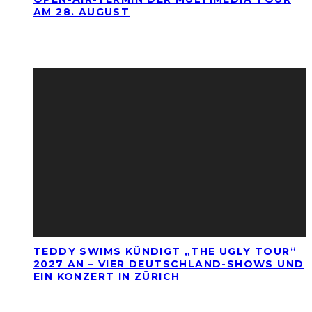
AM 28. AUGUST
TEDDY SWIMS KÜNDIGT „THE UGLY TOUR“
2027 AN – VIER DEUTSCHLAND-SHOWS UND
EIN KONZERT IN ZÜRICH