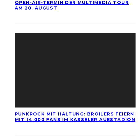
OPEN-AIR-TERMIN DER MULTIMEDIA TOUR
AM 28. AUGUST
PUNKROCK MIT HALTUNG: BROILERS FEIERN
MIT 14.000 FANS IM KASSELER AUESTADION