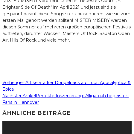
MISTER MISERY veröffentlichten ihr neuestes Album „A
Brighter Side Of Death“ im April 2021 und jetzt sind sie
gespannt darauf, diese Songs so zu präsentieren, wie sie zum
ersten Mal gehört werden sollten! MISTER MISERY werden
diesen Sommer auf mehreren großen europäischen Festivals
auftreten, darunter Wacken, Masters Of Rock, Sabaton Open
Air, Hills Of Rock und viele mehr.
Vorheriger Artikel
Starker Doppelpack auf Tour: Apocalyptica &
Epica
Nächster Artikel
Perfekte Inszenierung: Alligatoah begeistert
Fans in Hannover
ÄHNLICHE BEITRÄGE