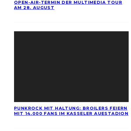
OPEN-AIR-TERMIN DER MULTIMEDIA TOUR
AM 28. AUGUST
PUNKROCK MIT HALTUNG: BROILERS FEIERN
MIT 14.000 FANS IM KASSELER AUESTADION