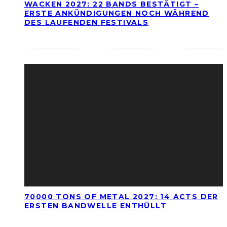
WACKEN 2027: 22 BANDS BESTÄTIGT –
ERSTE ANKÜNDIGUNGEN NOCH WÄHREND
DES LAUFENDEN FESTIVALS
70000 TONS OF METAL 2027: 14 ACTS DER
ERSTEN BANDWELLE ENTHÜLLT