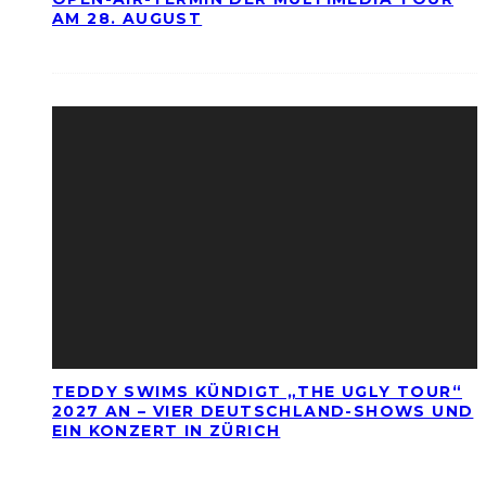
AM 28. AUGUST
TEDDY SWIMS KÜNDIGT „THE UGLY TOUR“
2027 AN – VIER DEUTSCHLAND-SHOWS UND
EIN KONZERT IN ZÜRICH