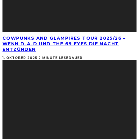
COWPUNKS AND GLAMPIRES TOUR 2025/26 –
WENN D-A-D UND THE 69 EYES DIE NACHT
ENTZÜNDEN
1. OKTOBER 2025
·
2 MINUTE LESEDAUER