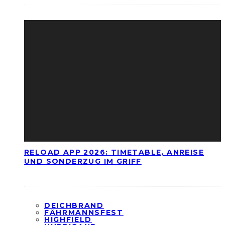
RELOAD APP 2026: TIMETABLE, ANREISE
UND SONDERZUG IM GRIFF
DEICHBRAND
FÄHRMANNSFEST
HIGHFIELD