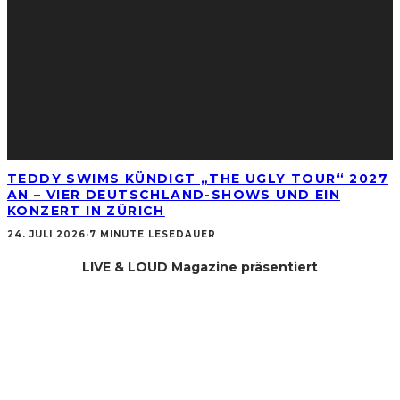
TEDDY SWIMS KÜNDIGT „THE UGLY TOUR“ 2027
AN – VIER DEUTSCHLAND-SHOWS UND EIN
KONZERT IN ZÜRICH
24. JULI 2026
·
7 MINUTE LESEDAUER
LIVE & LOUD Magazine präsentiert