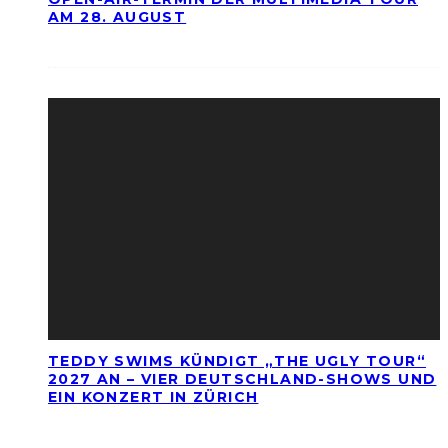
AM 28. AUGUST
TEDDY SWIMS KÜNDIGT „THE UGLY TOUR“
2027 AN – VIER DEUTSCHLAND-SHOWS UND
EIN KONZERT IN ZÜRICH