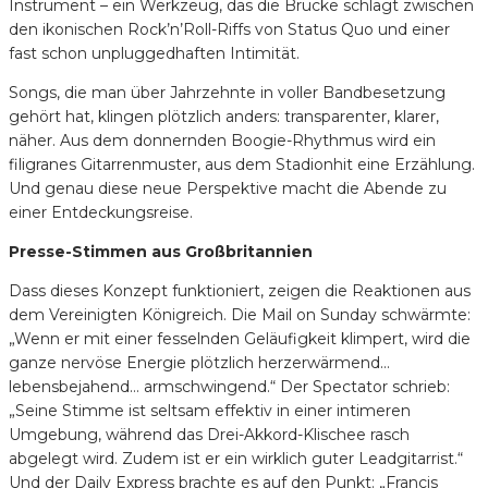
Instrument – ein Werkzeug, das die Brücke schlägt zwischen
den ikonischen Rock’n’Roll-Riffs von Status Quo und einer
fast schon unpluggedhaften Intimität.
Songs, die man über Jahrzehnte in voller Bandbesetzung
gehört hat, klingen plötzlich anders: transparenter, klarer,
näher. Aus dem donnernden Boogie-Rhythmus wird ein
filigranes Gitarrenmuster, aus dem Stadionhit eine Erzählung.
Und genau diese neue Perspektive macht die Abende zu
einer Entdeckungsreise.
Presse-Stimmen aus Großbritannien
Dass dieses Konzept funktioniert, zeigen die Reaktionen aus
dem Vereinigten Königreich. Die Mail on Sunday schwärmte:
„Wenn er mit einer fesselnden Geläufigkeit klimpert, wird die
ganze nervöse Energie plötzlich herzerwärmend…
lebensbejahend… armschwingend.“ Der Spectator schrieb:
„Seine Stimme ist seltsam effektiv in einer intimeren
Umgebung, während das Drei-Akkord-Klischee rasch
abgelegt wird. Zudem ist er ein wirklich guter Leadgitarrist.“
Und der Daily Express brachte es auf den Punkt: „Francis