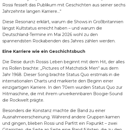
Rossi fesselt das Publikum mit Geschichten aus seiner sechs
Jahrzehnte langen Karriere…“
Diese Resonanz erklärt, warum die Shows in Großbritannien
längst Kultstatus erreicht haben – und warum die
Deutschland-Termine im Mai 2026 wohl zu den
spannendsten Rockabenden des Jahres zählen werden.
Eine Karriere wie ein Geschichtsbuch
Die Reise durch Rossis Leben beginnt mit dem Hit, der alles
ins Rollen brachte: „Pictures of Matchstick Men“ aus dem
Jahr 1968. Dieser Song brachte Status Quo erstmals in die
internationalen Charts und markierte den Beginn einer
einzigartigen Karriere. In den 70ern wurden Status Quo zur
Hitmaschine, die mit ihrem unverkennbaren Boogie-Sound
die Rockwelt prägte.
Besonders die Konstanz machte die Band zu einer
Ausnahmeerscheinung. Während andere Gruppen kamen
und gingen, blieben Rossi und Parfitt ein Fixpunkt – zwei
Gitarristen, die Seite an Seite eine Band führten, die zu den