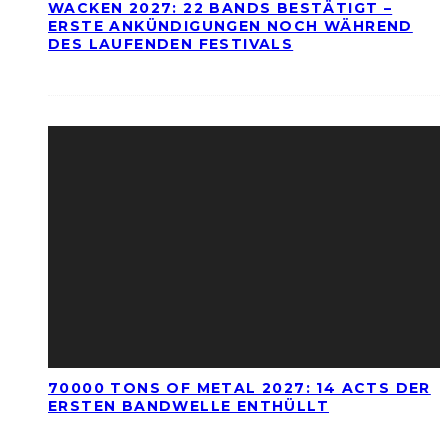
WACKEN 2027: 22 BANDS BESTÄTIGT –
ERSTE ANKÜNDIGUNGEN NOCH WÄHREND
DES LAUFENDEN FESTIVALS
70000 TONS OF METAL 2027: 14 ACTS DER
ERSTEN BANDWELLE ENTHÜLLT