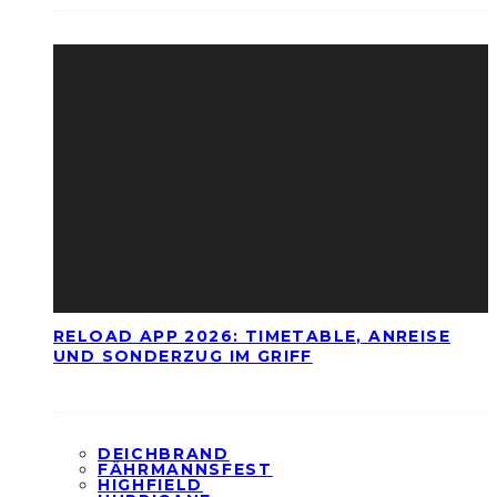
RELOAD APP 2026: TIMETABLE, ANREISE
UND SONDERZUG IM GRIFF
DEICHBRAND
FÄHRMANNSFEST
HIGHFIELD