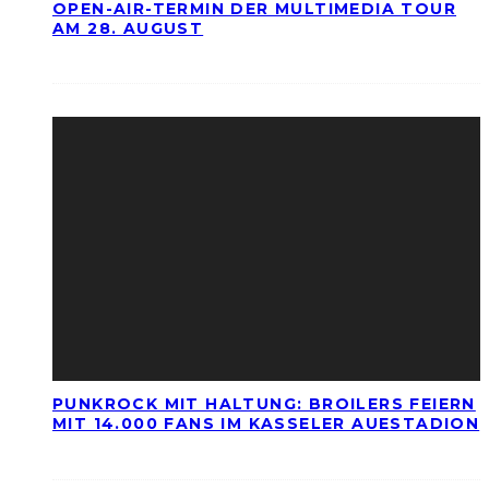
OPEN-AIR-TERMIN DER MULTIMEDIA TOUR
AM 28. AUGUST
PUNKROCK MIT HALTUNG: BROILERS FEIERN
MIT 14.000 FANS IM KASSELER AUESTADION